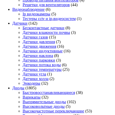
Провода питания вентиляторов
(4)
Решетки для вентиляторов
(44)
Видеонаблюдение
(6)
Ip видеокамеры
(5)
Тестеры cctv и ip-видеосистем
(1)
Датчики
(142)
Бесконтактные датчики
(8)
Датчики влажности почвы
(3)
Датчики газов
(15)
Датчики давления
(7)
Датчики движения
(16)
Датчики индуктивные
(16)
Датчики наклона
(8)
Датчики парковки
(3)
Датчики потока воды
(6)
Датчики температуры
(25)
Датчики угла
(1)
Датчики холла
(2)
Энкодеры
(32)
Диоды
(1805)
Быстровосстанавливающиеся
(38)
Варикапы
(32)
Выпрямительные диоды
(102)
Высоковольтные диоды
(5)
Высокочастотные переключающие
(53)