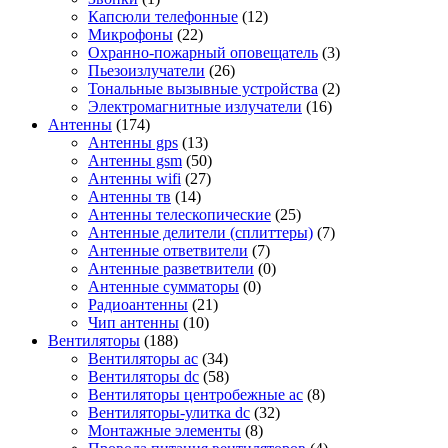
Капсюли телефонные
(12)
Микрофоны
(22)
Охранно-пожарный оповещатель
(3)
Пьезоизлучатели
(26)
Тональные вызывные устройства
(2)
Электромагнитные излучатели
(16)
Антенны
(174)
Антенны gps
(13)
Антенны gsm
(50)
Антенны wifi
(27)
Антенны тв
(14)
Антенны телескопические
(25)
Антенные делители (сплиттеры)
(7)
Антенные ответвители
(7)
Антенные разветвители
(0)
Антенные сумматоры
(0)
Радиоантенны
(21)
Чип антенны
(10)
Вентиляторы
(188)
Вентиляторы ac
(34)
Вентиляторы dc
(58)
Вентиляторы центробежные ac
(8)
Вентиляторы-улитка dc
(32)
Монтажные элементы
(8)