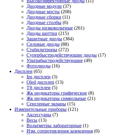
Высокоэффективные диоды
(11)
Диодные модули
(37)
Диодные мосты
(208)
Диодные сборки
(11)
Диодные столбы
(6)
Диоды низковольтные
(261)
Диоды шоттки
(215)
Защитные диоды
(384)
Силовые диоды
(88)
Стабилитроны
(272)
Супербыстродействующие диоды
(17)
Ультрабыстродействующие
(49)
Фотодиоды
(16)
Дисплеи
(65)
Ips дисплеи
(3)
Oled дисплеи
(13)
Tft дисплеи
(5)
Жк индикаторы графические
(8)
Жк индикаторы символьные
(21)
Сенсорные экраны
(15)
Измерительные приборы
(121)
Аксессуары
(7)
Весы
(13)
Вольтметры лабораторные
(1)
Изм. сопротивления заземления
(0)