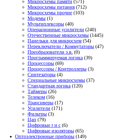
Микросхемы памяти
(571)
Микросхемы питания
(712)
Микросхемы прочие
(103)
Модемы
(1)
Мультиплексоры
(40)
Операционные усилители
(240)
Отечественные микросхемы
(1445)
Панельки для микросхем
(54)
Переключатели / Коммутаторы
(47)
Преобразователи э.в.
(0)
Программируемая логика
(39)
Процессоры
(69)
Процессоры / Контроллеры
(3)
Синтезаторы
(4)
Специальные микросхемы
(37)
Стандартная логика
(120)
Таймеры
(26)
Телеком
(16)
Трансиверы
(17)
Усилители
(171)
Фильтры
(3)
Цап
(79)
Цифровые r и c
(6)
Цифровые изоляторы
(65)
Оптоэлектронные приборы
(149)