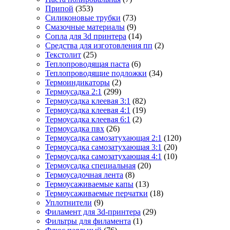
Припой
(353)
Силиконовые трубки
(73)
Смазочные материалы
(9)
Сопла для 3d принтера
(14)
Средства для изготовления пп
(2)
Текстолит
(25)
Теплопроводящая паста
(6)
Теплопроводящие подложки
(34)
Термоиндикаторы
(2)
Термоусадка 2:1
(299)
Термоусадка клеевая 3:1
(82)
Термоусадка клеевая 4:1
(19)
Термоусадка клеевая 6:1
(2)
Термоусадка пвх
(26)
Термоусадка самозатухающая 2:1
(120)
Термоусадка самозатухающая 3:1
(20)
Термоусадка самозатухающая 4:1
(10)
Термоусадка специальная
(20)
Термоусадочная лента
(8)
Термоусаживаемые капы
(13)
Термоусаживаемые перчатки
(18)
Уплотнители
(9)
Филамент для 3d-принтера
(29)
Фильтры для филамента
(1)