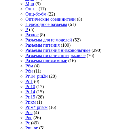
Мрн
(9)
Онп...
(11)
Онц-бс-бм
(22)
Оптические соединители
(8)
Переходные разъемы
(61)
Р
(5)
Разное
(8)
Разъемы для rc моделей
(52)
Разъемы питания
(100)
Разъемы питания низковольтные
(290)
Разъемы питания штырьковые
(76)
Разъемы прижимные
(16)
Рбм
(4)
Рбн
(11)
Рг1н_рш2н
(20)
Рп1
(0)
Рп10
(17)
Рп14
(15)
Рп15
(28)
Рпкм
(1)
Рпм* рпмм
(16)
Рпс
(4)
Ррс
(26)
Рс
(49)
Рш_рг
(5)