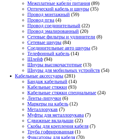
Межплатные кабели питания
(89)
Оптический кабель и шнуры
(35)
Провод монтажный
(59)
Провод пгва
(4)
Провод соединительный
(22)
Провод эмалированный
(20)
Сетевые фильтры и удлинители
(8)
Сетевые шнуры
(84)
Соединительные авто шнуры
(5)
Телефонный кабель
(14)
Шлейф
(94)
Шнуры высокочастотные
(13)
Шнуры для мобильных устройств
(54)
Кабельные аксессуары
(281)
Бандаж кабельный
(14)
Кабельные стяжки
(93)
Кабельные стяжки специальные
(24)
Ленты-липучки
(6)
Маркеры на кабель
(12)
Металлорукав
(7)
Муфты для металлорукава
(7)
Сдвижные вкладыши
(22)
Скобы для крепления кабеля
(7)
Труба гофрированная
(1)
Фиксаторы для кабеля
(70)