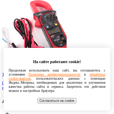
На сайте работают cookie!
Продолжая использовать наш сайт, вы соглашаетесь с
Токоизмерительные клещи
условиями
Политики конфиденциальности
и
обработки
cookie-файлов
, пользовательских данных с помощью
Яндекс.Метрика, необходимых для аналитики и улучшения
Прибор для измерения тока без разрыва цепи, в которой
качества работы сайта и сервиса. Запретить эти действия
измеряется ток и без электрического контакта с ней.
можно в настройках браузера.
AST-23 D6mm S3 190-420mm
Согласиться на cookie