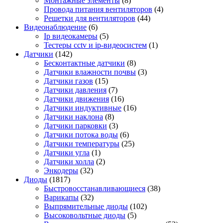
Монтажные элементы
(8)
Провода питания вентиляторов
(4)
Решетки для вентиляторов
(44)
Видеонаблюдение
(6)
Ip видеокамеры
(5)
Тестеры cctv и ip-видеосистем
(1)
Датчики
(142)
Бесконтактные датчики
(8)
Датчики влажности почвы
(3)
Датчики газов
(15)
Датчики давления
(7)
Датчики движения
(16)
Датчики индуктивные
(16)
Датчики наклона
(8)
Датчики парковки
(3)
Датчики потока воды
(6)
Датчики температуры
(25)
Датчики угла
(1)
Датчики холла
(2)
Энкодеры
(32)
Диоды
(1817)
Быстровосстанавливающиеся
(38)
Варикапы
(32)
Выпрямительные диоды
(102)
Высоковольтные диоды
(5)