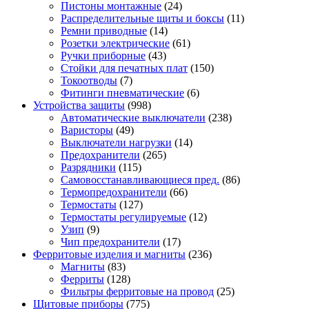
Пистоны монтажные
(24)
Распределительные щиты и боксы
(11)
Ремни приводные
(14)
Розетки электрические
(61)
Ручки приборные
(43)
Стойки для печатных плат
(150)
Токоотводы
(7)
Фитинги пневматические
(6)
Устройства защиты
(998)
Автоматические выключатели
(238)
Варисторы
(49)
Выключатели нагрузки
(14)
Предохранители
(265)
Разрядники
(115)
Самовосстанавливающиеся пред.
(86)
Термопредохранители
(66)
Термостаты
(127)
Термостаты регулируемые
(12)
Узип
(9)
Чип предохранители
(17)
Ферритовые изделия и магниты
(236)
Магниты
(83)
Ферриты
(128)
Фильтры ферритовые на провод
(25)
Щитовые приборы
(775)