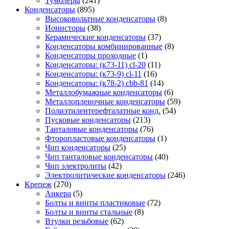
Тумблеры
(241)
Конденсаторы
(895)
Высоковольтные конденсаторы
(8)
Ионисторы
(38)
Керамические конденсаторы
(37)
Конденсаторы комбинированные
(8)
Конденсаторы проходные
(1)
Конденсаторы: (к73-11) cl-20
(11)
Конденсаторы: (к73-9) cl-11
(16)
Конденсаторы: (к78-2) cbb-81
(14)
Металлобумажные конденсаторы
(6)
Металлопленочные конденсаторы
(59)
Полиэтилентерефталатные конд.
(54)
Пусковые конденсаторы
(213)
Танталовые конденсаторы
(76)
Фторопластовые конденсаторы
(1)
Чип конденсаторы
(25)
Чип танталовые конденсаторы
(40)
Чип электролиты
(42)
Электролитические конденсаторы
(246)
Крепеж
(270)
Анкера
(5)
Болты и винты пластиковые
(72)
Болты и винты стальные
(8)
Втулки резьбовые
(62)