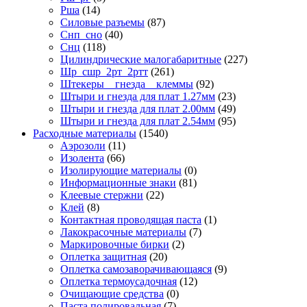
Рша
(14)
Силовые разъемы
(87)
Снп_сно
(40)
Снц
(118)
Цилиндрические малогабаритные
(227)
Шр_сшр_2рт_2ртт
(261)
Штекеры _ гнезда _ клеммы
(92)
Штыри и гнезда для плат 1.27мм
(23)
Штыри и гнезда для плат 2.00мм
(49)
Штыри и гнезда для плат 2.54мм
(95)
Расходные материалы
(1540)
Аэрозоли
(11)
Изолента
(66)
Изолирующие материалы
(0)
Информационные знаки
(81)
Клеевые стержни
(22)
Клей
(8)
Контактная проводящая паста
(1)
Лакокрасочные материалы
(7)
Маркировочные бирки
(2)
Оплетка защитная
(20)
Оплетка самозаворачивающаяся
(9)
Оплетка термоусадочная
(12)
Очищающие средства
(0)
Паста полировальная
(7)