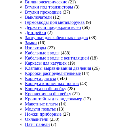
Вилки электрические
(21)
Втулки под транзисторы
(3)
Втулки проходные
(37)
Выключатели
(12)
Гермовводы под металлорукав
(9)
Держатели предохранителей
(69)
Дин-рейки
(2)
Заглушки для кабельных вводов
(38)
Замки
(16)
Изоляторы
(22)
Кабельные вводы
(488)
Кабельные вводы с вентиляцией
(18)
Каркасы для катушек
(19)
Клапаны выравнивания давления
(26)
Коробки распределительные
(14)
Корпуса для рэа
(543)
Корпуса кнопочных постов
(43)
Корпуса на din-рейку
(28)
Крепления на din рейку
(21)
Кронштейны для видеокамер
(12)
Макетные платы
(14)
Модули пельтье
(13)
Ножки приборные
(27)
Охладители
(230)
Патч-панели
(7)