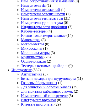
Изм. сопротивления заземления
(0)
Измерители rlc
(1)
Измерители искажений
(1)
Измерители освещенности
(2)
Измерители температуры
(31)
Измерители уровня звука
(0)
Индикаторы сети,пробники
(7)
Кабель-тестеры
(4)
Клещи токоизмерительные
(14)
Манометры
(8)
Мегаомметры
(0)
Микроскопы
(1)
Миливольтметры
(3)
Мультиметры
(26)
Осциллографы
(2)
Тестеры световых приборов
(0)
Инструмент
(532)
Антистатика
(3)
Биты и насадки для шуруповерта
(11)
Граверы / бормашины
(1)
Для зачистки и обрезки кабеля
(35)
Для монтажа кабельных стяжек
(2)
Измерительный инструмент
(8)
Инструмент врубной
(8)
Клеевые пистолеты
(29)