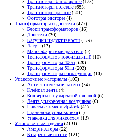
Транзисторы биполярные
(173)
Транзисторы полевые
(683)
Транзисторы разные
(501)
Фототранзисторы
(4)
Трансформаторы и дроссели
(475)
Блоки трансформаторов
(16)
Дроссели
(20)
Катушки индуктивности
(179)
Латры
(12)
Малогабаритные дроссели
(5)
Трансформатор тороидальный
(10)
Трансформаторы 400гц
(20)
Трансформаторы 50гц
(203)
Трансформаторы согласующие
(10)
Упаковочные материалы
(105)
Антистатические пакеты
(34)
Клейкая лента
(4)
Конверты с пузырчатой пленкой
(6)
Лента упаковочная воздушная
(6)
Пакеты с замком zip-lock
(41)
Проволока упаковочная
(1)
Упаковка для микросхем
(13)
Установочные изделия
(2191)
Амортизаторы
(22)
Батарейные отсеки
(121)