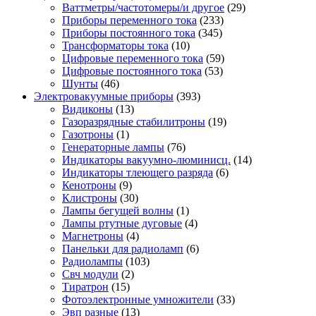
Ваттметры/частотомеры/и другое
(29)
Приборы переменного тока
(233)
Приборы постоянного тока
(345)
Трансформаторы тока
(10)
Цифровые переменного тока
(59)
Цифровые постоянного тока
(53)
Шунты
(46)
Электровакуумные приборы
(393)
Видиконы
(13)
Газоразрядные стабилитроны
(19)
Газотроны
(1)
Генераторные лампы
(76)
Индикаторы вакуумно-люминисц.
(14)
Индикаторы тлеющего разряда
(6)
Кенотроны
(9)
Клистроны
(30)
Лампы бегущей волны
(1)
Лампы ртутные дуговые
(4)
Магнетроны
(4)
Панельки для радиоламп
(6)
Радиолампы
(103)
Свч модули
(2)
Тиратрон
(15)
Фотоэлектронные умножители
(33)
Эвп разные
(13)