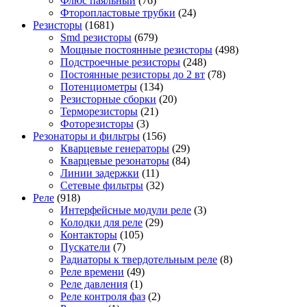
Флюс паяльный
(76)
Фторопластовые трубки
(24)
Резисторы
(1681)
Smd резисторы
(679)
Мощные постоянные резисторы
(498)
Подстроечные резисторы
(248)
Постоянные резисторы до 2 вт
(78)
Потенциометры
(134)
Резисторные сборки
(20)
Терморезисторы
(21)
Фоторезисторы
(3)
Резонаторы и фильтры
(156)
Кварцевые генераторы
(29)
Кварцевые резонаторы
(84)
Линии задержки
(11)
Сетевые фильтры
(32)
Реле
(918)
Интерфейсные модули реле
(3)
Колодки для реле
(29)
Контакторы
(105)
Пускатели
(7)
Радиаторы к твердотельным реле
(8)
Реле времени
(49)
Реле давления
(1)
Реле контроля фаз
(2)