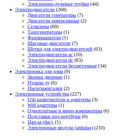
Электронно-лучевые трубки
(44)
Электродвигатели
(268)
Двигатели генераторы
(7)
Двигатели реверсивные
(2)
Сельсины
(60)
Тахогенераторы
(1)
Фазовращатели
(1)
Шаговые двигатели
(7)
Щетки для электродвигателей
(63)
Электродвигатели ac
(10)
Электродвигатели dc
(83)
Электродвигатели бесщеточные
(34)
Электроника для дома
(9)
Звонки дверные
(1)
Пульты ду
(6)
Пьезозажигалки
(2)
Электронные устройства
(227)
Usb разветвители и адаптеры
(3)
Wifi адаптеры
(1)
Одноплатные и мини компьютеры
(6)
Подставки под ноутбуки
(6)
Цап-ы (dac).
(1)
Электронные модули (arduino)
(210)