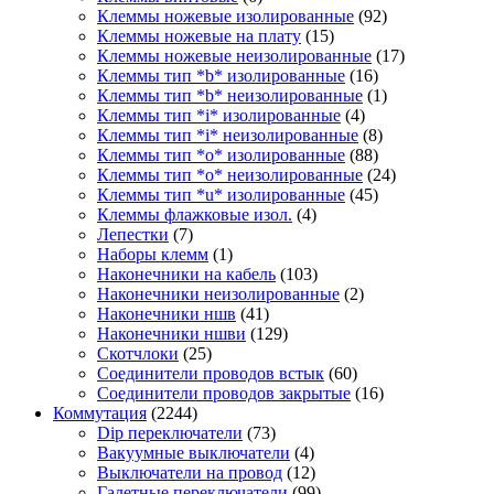
Клеммы ножевые изолированные
(92)
Клеммы ножевые на плату
(15)
Клеммы ножевые неизолированные
(17)
Клеммы тип *b* изолированные
(16)
Клеммы тип *b* неизолированные
(1)
Клеммы тип *i* изолированные
(4)
Клеммы тип *i* неизолированные
(8)
Клеммы тип *o* изолированные
(88)
Клеммы тип *o* неизолированные
(24)
Клеммы тип *u* изолированные
(45)
Клеммы флажковые изол.
(4)
Лепестки
(7)
Наборы клемм
(1)
Наконечники на кабель
(103)
Наконечники неизолированные
(2)
Наконечники ншв
(41)
Наконечники ншви
(129)
Скотчлоки
(25)
Соединители проводов встык
(60)
Соединители проводов закрытые
(16)
Коммутация
(2244)
Dip переключатели
(73)
Вакуумные выключатели
(4)
Выключатели на провод
(12)
Галетные переключатели
(99)