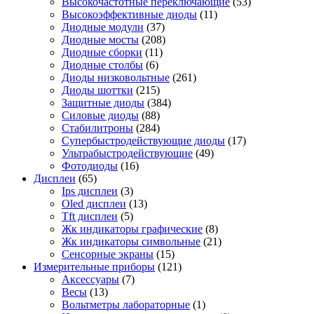
Высокочастотные переключающие
(53)
Высокоэффективные диоды
(11)
Диодные модули
(37)
Диодные мосты
(208)
Диодные сборки
(11)
Диодные столбы
(6)
Диоды низковольтные
(261)
Диоды шоттки
(215)
Защитные диоды
(384)
Силовые диоды
(88)
Стабилитроны
(284)
Супербыстродействующие диоды
(17)
Ультрабыстродействующие
(49)
Фотодиоды
(16)
Дисплеи
(65)
Ips дисплеи
(3)
Oled дисплеи
(13)
Tft дисплеи
(5)
Жк индикаторы графические
(8)
Жк индикаторы символьные
(21)
Сенсорные экраны
(15)
Измерительные приборы
(121)
Аксессуары
(7)
Весы
(13)
Вольтметры лабораторные
(1)