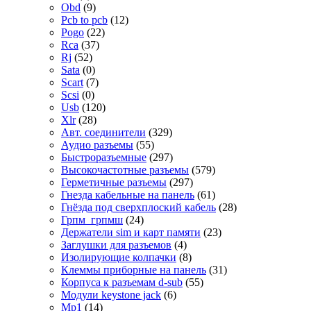
Obd
(9)
Pcb to pcb
(12)
Pogo
(22)
Rca
(37)
Rj
(52)
Sata
(0)
Scart
(7)
Scsi
(0)
Usb
(120)
Xlr
(28)
Авт. соединители
(329)
Аудио разъемы
(55)
Быстроразъемные
(297)
Высокочастотные разъемы
(579)
Герметичные разъемы
(297)
Гнезда кабельные на панель
(61)
Гнёзда под сверхплоский кабель
(28)
Грпм_грпмш
(24)
Держатели sim и карт памяти
(23)
Заглушки для разъемов
(4)
Изолирующие колпачки
(8)
Клеммы приборные на панель
(31)
Корпуса к разъемам d-sub
(55)
Модули keystone jack
(6)
Мр1
(14)