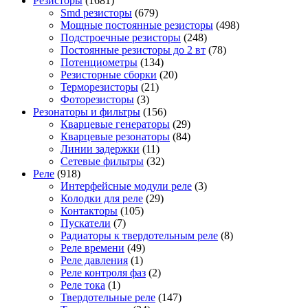
Резисторы
(1681)
Smd резисторы
(679)
Мощные постоянные резисторы
(498)
Подстроечные резисторы
(248)
Постоянные резисторы до 2 вт
(78)
Потенциометры
(134)
Резисторные сборки
(20)
Терморезисторы
(21)
Фоторезисторы
(3)
Резонаторы и фильтры
(156)
Кварцевые генераторы
(29)
Кварцевые резонаторы
(84)
Линии задержки
(11)
Сетевые фильтры
(32)
Реле
(918)
Интерфейсные модули реле
(3)
Колодки для реле
(29)
Контакторы
(105)
Пускатели
(7)
Радиаторы к твердотельным реле
(8)
Реле времени
(49)
Реле давления
(1)
Реле контроля фаз
(2)
Реле тока
(1)
Твердотельные реле
(147)