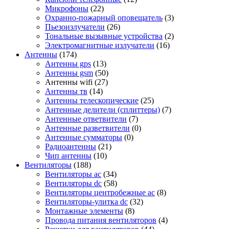
Микрофоны
(22)
Охранно-пожарный оповещатель
(3)
Пьезоизлучатели
(26)
Тональные вызывные устройства
(2)
Электромагнитные излучатели
(16)
Антенны
(174)
Антенны gps
(13)
Антенны gsm
(50)
Антенны wifi
(27)
Антенны тв
(14)
Антенны телескопические
(25)
Антенные делители (сплиттеры)
(7)
Антенные ответвители
(7)
Антенные разветвители
(0)
Антенные сумматоры
(0)
Радиоантенны
(21)
Чип антенны
(10)
Вентиляторы
(188)
Вентиляторы ac
(34)
Вентиляторы dc
(58)
Вентиляторы центробежные ac
(8)
Вентиляторы-улитка dc
(32)
Монтажные элементы
(8)
Провода питания вентиляторов
(4)