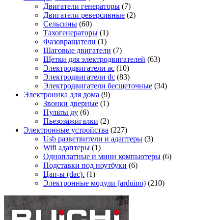
Двигатели генераторы
(7)
Двигатели реверсивные
(2)
Сельсины
(60)
Тахогенераторы
(1)
Фазовращатели
(1)
Шаговые двигатели
(7)
Щетки для электродвигателей
(63)
Электродвигатели ac
(10)
Электродвигатели dc
(83)
Электродвигатели бесщеточные
(34)
Электроника для дома
(9)
Звонки дверные
(1)
Пульты ду
(6)
Пьезозажигалки
(2)
Электронные устройства
(227)
Usb разветвители и адаптеры
(3)
Wifi адаптеры
(1)
Одноплатные и мини компьютеры
(6)
Подставки под ноутбуки
(6)
Цап-ы (dac).
(1)
Электронные модули (arduino)
(210)