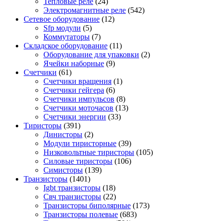
Тепловые реле
(24)
Электромагнитные реле
(542)
Сетевое оборудование
(12)
Sfp модули
(5)
Коммутаторы
(7)
Складское оборудование
(11)
Оборудование для упаковки
(2)
Ячейки наборные
(9)
Счетчики
(61)
Счетчики вращения
(1)
Счетчики гейгера
(6)
Счетчики импульсов
(8)
Счетчики моточасов
(13)
Счетчики энергии
(33)
Тиристоры
(391)
Динисторы
(2)
Модули тиристорные
(39)
Низковольтные тиристоры
(105)
Силовые тиристоры
(106)
Симисторы
(139)
Транзисторы
(1401)
Igbt транзисторы
(18)
Свч транзисторы
(22)
Транзисторы биполярные
(173)
Транзисторы полевые
(683)