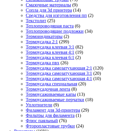
Смазочные материалы
(9)
Сопла для 3d принтера
(14)
Средства для изготовления пп
(2)
Текстолит
(25)
Теплопроводящая паста
(6)
Теплопроводящие подложки
(34)
Термоиндикаторы
(2)
Термоусадка 2:1
(299)
Термоусадка клеевая 3:1
(82)
Термоусадка клеевая 4:1
(19)
Термоусадка клеевая 6:1
(2)
Термоусадка пвх
(26)
Термоусадка самозатухающая 2:1
(120)
Термоусадка самозатухающая 3:1
(20)
Термоусадка самозатухающая 4:1
(10)
Термоусадка специальная
(20)
Термоусадочная лента
(8)
Термоусаживаемые капы
(13)
Термоусаживаемые перчатки
(18)
Уплотнители
(9)
Филамент для 3d-принтера
(29)
Фильтры для филамента
(1)
Флюс паяльный
(76)
Фторопластовые трубки
(24)