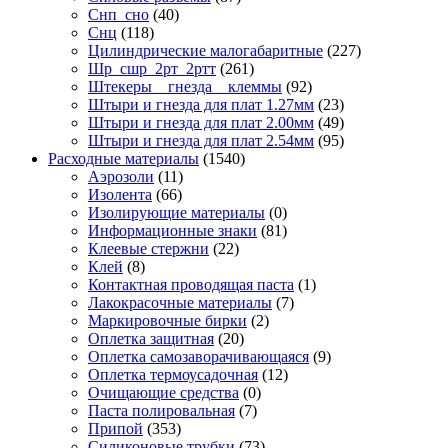
Снп_сно
(40)
Снц
(118)
Цилиндрические малогабаритные
(227)
Шр_сшр_2рт_2ртт
(261)
Штекеры _ гнезда _ клеммы
(92)
Штыри и гнезда для плат 1.27мм
(23)
Штыри и гнезда для плат 2.00мм
(49)
Штыри и гнезда для плат 2.54мм
(95)
Расходные материалы
(1540)
Аэрозоли
(11)
Изолента
(66)
Изолирующие материалы
(0)
Информационные знаки
(81)
Клеевые стержни
(22)
Клей
(8)
Контактная проводящая паста
(1)
Лакокрасочные материалы
(7)
Маркировочные бирки
(2)
Оплетка защитная
(20)
Оплетка самозаворачивающаяся
(9)
Оплетка термоусадочная
(12)
Очищающие средства
(0)
Паста полировальная
(7)
Припой
(353)
Силиконовые трубки
(73)