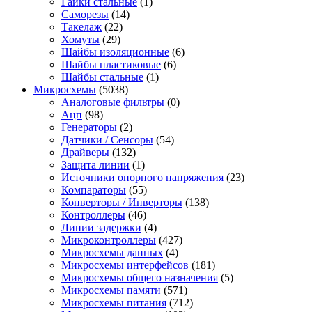
Гайки стальные
(1)
Саморезы
(14)
Такелаж
(22)
Хомуты
(29)
Шайбы изоляционные
(6)
Шайбы пластиковые
(6)
Шайбы стальные
(1)
Микросхемы
(5038)
Аналоговые фильтры
(0)
Ацп
(98)
Генераторы
(2)
Датчики / Сенсоры
(54)
Драйверы
(132)
Защита линии
(1)
Источники опорного напряжения
(23)
Компараторы
(55)
Конверторы / Инверторы
(138)
Контроллеры
(46)
Линии задержки
(4)
Микроконтроллеры
(427)
Микросхемы данных
(4)
Микросхемы интерфейсов
(181)
Микросхемы общего назначения
(5)
Микросхемы памяти
(571)
Микросхемы питания
(712)