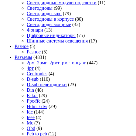
Светодиодные модули подсветки
(11)
Светодиоды
(99)
Светодиоды smd
(79)
Светодиоды в корпусе
(80)
Светодиоды мощные
(32)
Фонари
(13)
Цифровые индикаторы
(75)
Шинные системы освещения
(17)
Разное
(5)
Разное
(5)
Разъемы
(4831)
2рм_2рмг_2рмт_рмг_онц-рг
(447)
4рт
(4)
Centronics
(4)
D-sub
(110)
D-sub переходники
(23)
Din
(48)
Fakra
(29)
Fpc/ffc
(24)
Hdmi / dvi
(29)
Idc
(144)
Ieee
(4)
Mc
(7)
Obd
(9)
Pcb to pcb
(12)