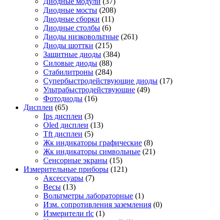
Диодные модули
(37)
Диодные мосты
(208)
Диодные сборки
(11)
Диодные столбы
(6)
Диоды низковольтные
(261)
Диоды шоттки
(215)
Защитные диоды
(384)
Силовые диоды
(88)
Стабилитроны
(284)
Супербыстродействующие диоды
(17)
Ультрабыстродействующие
(49)
Фотодиоды
(16)
Дисплеи
(65)
Ips дисплеи
(3)
Oled дисплеи
(13)
Tft дисплеи
(5)
Жк индикаторы графические
(8)
Жк индикаторы символьные
(21)
Сенсорные экраны
(15)
Измерительные приборы
(121)
Аксессуары
(7)
Весы
(13)
Вольтметры лабораторные
(1)
Изм. сопротивления заземления
(0)
Измерители rlc
(1)