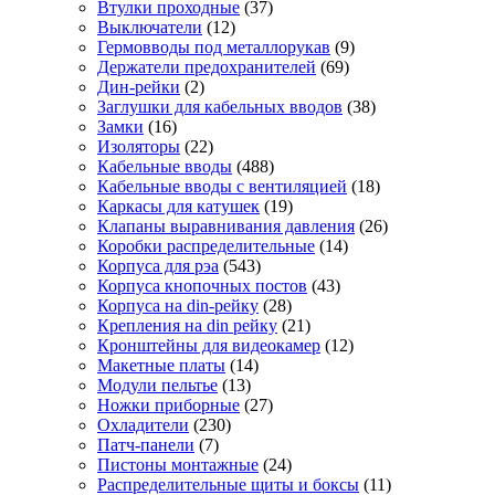
Втулки проходные
(37)
Выключатели
(12)
Гермовводы под металлорукав
(9)
Держатели предохранителей
(69)
Дин-рейки
(2)
Заглушки для кабельных вводов
(38)
Замки
(16)
Изоляторы
(22)
Кабельные вводы
(488)
Кабельные вводы с вентиляцией
(18)
Каркасы для катушек
(19)
Клапаны выравнивания давления
(26)
Коробки распределительные
(14)
Корпуса для рэа
(543)
Корпуса кнопочных постов
(43)
Корпуса на din-рейку
(28)
Крепления на din рейку
(21)
Кронштейны для видеокамер
(12)
Макетные платы
(14)
Модули пельтье
(13)
Ножки приборные
(27)
Охладители
(230)
Патч-панели
(7)
Пистоны монтажные
(24)
Распределительные щиты и боксы
(11)