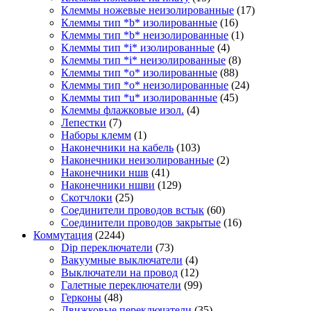
Клеммы ножевые неизолированные
(17)
Клеммы тип *b* изолированные
(16)
Клеммы тип *b* неизолированные
(1)
Клеммы тип *i* изолированные
(4)
Клеммы тип *i* неизолированные
(8)
Клеммы тип *o* изолированные
(88)
Клеммы тип *o* неизолированные
(24)
Клеммы тип *u* изолированные
(45)
Клеммы флажковые изол.
(4)
Лепестки
(7)
Наборы клемм
(1)
Наконечники на кабель
(103)
Наконечники неизолированные
(2)
Наконечники ншв
(41)
Наконечники ншви
(129)
Скотчлоки
(25)
Соединители проводов встык
(60)
Соединители проводов закрытые
(16)
Коммутация
(2244)
Dip переключатели
(73)
Вакуумные выключатели
(4)
Выключатели на провод
(12)
Галетные переключатели
(99)
Герконы
(48)
Движковые переключатели
(35)