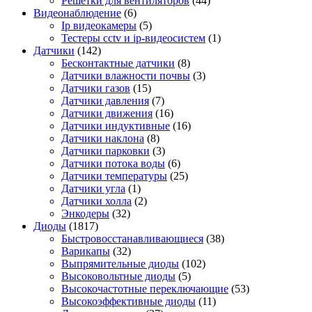
Решетки для вентиляторов
(44)
Видеонаблюдение
(6)
Ip видеокамеры
(5)
Тестеры cctv и ip-видеосистем
(1)
Датчики
(142)
Бесконтактные датчики
(8)
Датчики влажности почвы
(3)
Датчики газов
(15)
Датчики давления
(7)
Датчики движения
(16)
Датчики индуктивные
(16)
Датчики наклона
(8)
Датчики парковки
(3)
Датчики потока воды
(6)
Датчики температуры
(25)
Датчики угла
(1)
Датчики холла
(2)
Энкодеры
(32)
Диоды
(1817)
Быстровосстанавливающиеся
(38)
Варикапы
(32)
Выпрямительные диоды
(102)
Высоковольтные диоды
(5)
Высокочастотные переключающие
(53)
Высокоэффективные диоды
(11)