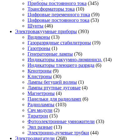
Приборы постоянного тока
(345)
Трансформаторы тока
(10)
Цифровые переменного тока
(59)
Цифровые постоянного тока
(53)
Шунты
(46)
Электровакуумные приборы
(393)
Видиконы
(13)
Газоразрядные стабилитроны
(19)
Газотроны
(1)
Генераторные лампы
(76)
Индикаторы вакуумно-люминисц.
(14)
Индикаторы тлеющего разряда
(6)
Кенотроны
(9)
Клистроны
(30)
Лампы бегущей волны
(1)
Лампы ртутные дуговые
(4)
Магнетроны
(4)
Панельки для радиоламп
(6)
Радиолампы
(103)
Свч модули
(2)
Тиратрон
(15)
Фотоэлектронные умножители
(33)
Эвп разные
(13)
Электронно-лучевые трубки
(44)
Электродвигатели
(268)