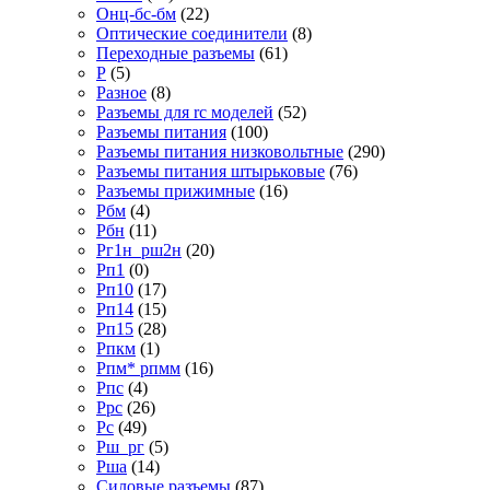
Онц-бс-бм
(22)
Оптические соединители
(8)
Переходные разъемы
(61)
Р
(5)
Разное
(8)
Разъемы для rc моделей
(52)
Разъемы питания
(100)
Разъемы питания низковольтные
(290)
Разъемы питания штырьковые
(76)
Разъемы прижимные
(16)
Рбм
(4)
Рбн
(11)
Рг1н_рш2н
(20)
Рп1
(0)
Рп10
(17)
Рп14
(15)
Рп15
(28)
Рпкм
(1)
Рпм* рпмм
(16)
Рпс
(4)
Ррс
(26)
Рс
(49)
Рш_рг
(5)
Рша
(14)
Силовые разъемы
(87)