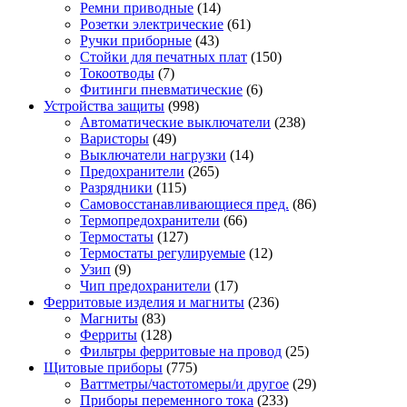
Ремни приводные
(14)
Розетки электрические
(61)
Ручки приборные
(43)
Стойки для печатных плат
(150)
Токоотводы
(7)
Фитинги пневматические
(6)
Устройства защиты
(998)
Автоматические выключатели
(238)
Варисторы
(49)
Выключатели нагрузки
(14)
Предохранители
(265)
Разрядники
(115)
Самовосстанавливающиеся пред.
(86)
Термопредохранители
(66)
Термостаты
(127)
Термостаты регулируемые
(12)
Узип
(9)
Чип предохранители
(17)
Ферритовые изделия и магниты
(236)
Магниты
(83)
Ферриты
(128)
Фильтры ферритовые на провод
(25)
Щитовые приборы
(775)
Ваттметры/частотомеры/и другое
(29)
Приборы переменного тока
(233)