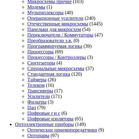
Микросхемы прочие
(103)
Модемы
(1)
Мультиплексоры
(40)
Операционные усилители
(240)
Отечественные микросхемы
(1445)
Панельки для микросхем
(54)
Переключатели / Коммутаторы
(47)
Преобразователи э.в.
(0)
Программируемая логика
(39)
Процессоры
(69)
Процессоры / Контроллеры
(3)
Синтезаторы
(4)
Специальные микросхемы
(37)
Стандартная логика
(120)
Таймеры
(26)
Телеком
(16)
Трансиверы
(17)
Усилители
(171)
Фильтры
(3)
Цап
(79)
Цифровые r и c
(6)
Цифровые изоляторы
(65)
Оптоэлектронные приборы
(149)
Оптические приемопередатчики
(9)
Оптопары
(97)