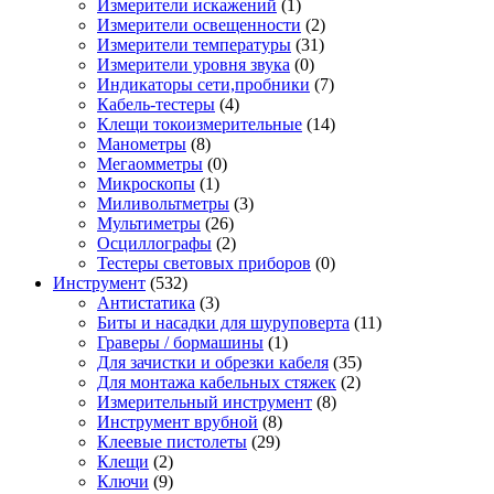
Измерители искажений
(1)
Измерители освещенности
(2)
Измерители температуры
(31)
Измерители уровня звука
(0)
Индикаторы сети,пробники
(7)
Кабель-тестеры
(4)
Клещи токоизмерительные
(14)
Манометры
(8)
Мегаомметры
(0)
Микроскопы
(1)
Миливольтметры
(3)
Мультиметры
(26)
Осциллографы
(2)
Тестеры световых приборов
(0)
Инструмент
(532)
Антистатика
(3)
Биты и насадки для шуруповерта
(11)
Граверы / бормашины
(1)
Для зачистки и обрезки кабеля
(35)
Для монтажа кабельных стяжек
(2)
Измерительный инструмент
(8)
Инструмент врубной
(8)
Клеевые пистолеты
(29)
Клещи
(2)
Ключи
(9)