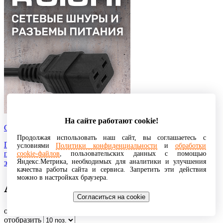
На сайте работают cookie!
Сетевые шнуры
Продолжая использовать наш сайт, вы соглашаетесь с
Представляют собой разновидность кабельной продукции,
условиями
Политики конфиденциальности
и
обработки
предназначенную для соединения различной техники с
cookie-файлов
, пользовательских данных с помощью
Яндекс.Метрика, необходимых для аналитики и улучшения
электрической сетью.
качества работы сайта и сервиса. Запретить эти действия
можно в настройках браузера.
Антенны wifi
Согласиться на cookie
отображено: 27 из 27 записей
отобразить