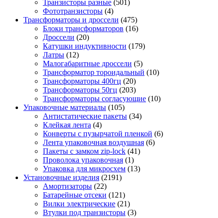
Транзисторы разные
(501)
Фототранзисторы
(4)
Трансформаторы и дроссели
(475)
Блоки трансформаторов
(16)
Дроссели
(20)
Катушки индуктивности
(179)
Латры
(12)
Малогабаритные дроссели
(5)
Трансформатор тороидальный
(10)
Трансформаторы 400гц
(20)
Трансформаторы 50гц
(203)
Трансформаторы согласующие
(10)
Упаковочные материалы
(105)
Антистатические пакеты
(34)
Клейкая лента
(4)
Конверты с пузырчатой пленкой
(6)
Лента упаковочная воздушная
(6)
Пакеты с замком zip-lock
(41)
Проволока упаковочная
(1)
Упаковка для микросхем
(13)
Установочные изделия
(2191)
Амортизаторы
(22)
Батарейные отсеки
(121)
Вилки электрические
(21)
Втулки под транзисторы
(3)