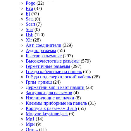
Pogo
(22)
Rca
(37)
Rj
(52)
Sata
(0)
Scart
(7)
Scsi
(0)
Usb
(120)
Xlr
(28)
Авт. соединители
(329)
Аудио разъемы
(55)
Быстроразъемные
(297)
Высокочастотные разъемы
(579)
Герметичные разъемы
(297)
Гнезда кабельные на панель
(61)
Гнёзда под сверхплоский кабель
(28)
Грпм_грпмш
(24)
Держатели sim и карт памяти
(23)
Заглушки для разъемов
(4)
Изолирующие колпачки
(8)
Клеммы приборные на панель
(31)
Корпуса к разъемам d-sub
(55)
Модули keystone jack
(6)
Мр1
(14)
Мрн
(9)
Онп...
(11)