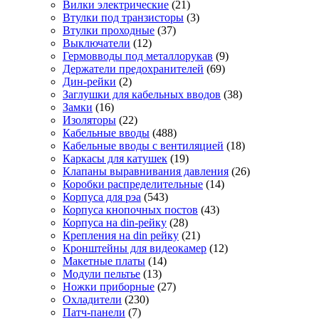
Вилки электрические
(21)
Втулки под транзисторы
(3)
Втулки проходные
(37)
Выключатели
(12)
Гермовводы под металлорукав
(9)
Держатели предохранителей
(69)
Дин-рейки
(2)
Заглушки для кабельных вводов
(38)
Замки
(16)
Изоляторы
(22)
Кабельные вводы
(488)
Кабельные вводы с вентиляцией
(18)
Каркасы для катушек
(19)
Клапаны выравнивания давления
(26)
Коробки распределительные
(14)
Корпуса для рэа
(543)
Корпуса кнопочных постов
(43)
Корпуса на din-рейку
(28)
Крепления на din рейку
(21)
Кронштейны для видеокамер
(12)
Макетные платы
(14)
Модули пельтье
(13)
Ножки приборные
(27)
Охладители
(230)
Патч-панели
(7)