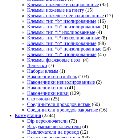
Клеммы ножевые изолированные
(92)
Клеммы ножевые на плату
(15)
Клеммы ножевые неизолированные
(17)
Клеммы тип *b* изолированные
(16)
Клеммы тип *b* неизолированные
(1)
Клеммы тип *i* изолированные
(4)
Клеммы тип *i* неизолированные
(8)
Клеммы тип *o* изолированные
(88)
Клеммы тип *o* неизолированные
(24)
Клеммы тип *u* изолированные
(45)
Клеммы флажковые изол.
(4)
Лепестки
(7)
Наборы клемм
(1)
Наконечники на кабель
(103)
Наконечники неизолированные
(2)
Наконечники ншв
(41)
Наконечники ншви
(129)
Скотчлоки
(25)
Соединители проводов встык
(60)
Соединители проводов закрытые
(16)
Коммутация
(2244)
Dip переключатели
(73)
Вакуумные выключатели
(4)
Выключатели на провод
(12)
Галетные переключатели
(99)