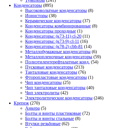
Тумблеры
(241)
Конденсаторы
(895)
Высоковольтные конденсаторы
(8)
Ионисторы
(38)
Керамические конденсаторы
(37)
Конденсаторы комбинированные
(8)
Конденсаторы проходные
(1)
Конденсаторы: (к73-11) cl-20
(11)
Конденсаторы: (к73-9) cl-11
(16)
Конденсаторы: (к78-2) cbb-81
(14)
Металлобумажные конденсаторы
(6)
Металлопленочные конденсаторы
(59)
Полиэтилентерефталатные конд.
(54)
Пусковые конденсаторы
(213)
Танталовые конденсаторы
(76)
Фторопластовые конденсаторы
(1)
Чип конденсаторы
(25)
Чип танталовые конденсаторы
(40)
Чип электролиты
(42)
Электролитические конденсаторы
(246)
Крепеж
(270)
Анкера
(5)
Болты и винты пластиковые
(72)
Болты и винты стальные
(8)
Втулки резьбовые
(62)