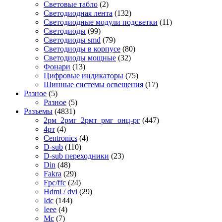
Световые табло
(2)
Светодиодная лента
(132)
Светодиодные модули подсветки
(11)
Светодиоды
(99)
Светодиоды smd
(79)
Светодиоды в корпусе
(80)
Светодиоды мощные
(32)
Фонари
(13)
Цифровые индикаторы
(75)
Шинные системы освещения
(17)
Разное
(5)
Разное
(5)
Разъемы
(4831)
2рм_2рмг_2рмт_рмг_онц-рг
(447)
4рт
(4)
Centronics
(4)
D-sub
(110)
D-sub переходники
(23)
Din
(48)
Fakra
(29)
Fpc/ffc
(24)
Hdmi / dvi
(29)
Idc
(144)
Ieee
(4)
Mc
(7)