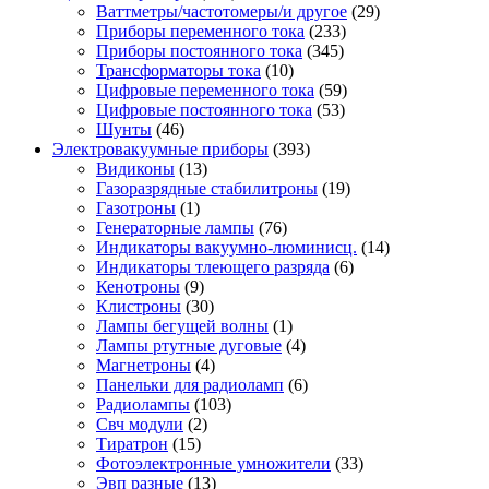
Ваттметры/частотомеры/и другое
(29)
Приборы переменного тока
(233)
Приборы постоянного тока
(345)
Трансформаторы тока
(10)
Цифровые переменного тока
(59)
Цифровые постоянного тока
(53)
Шунты
(46)
Электровакуумные приборы
(393)
Видиконы
(13)
Газоразрядные стабилитроны
(19)
Газотроны
(1)
Генераторные лампы
(76)
Индикаторы вакуумно-люминисц.
(14)
Индикаторы тлеющего разряда
(6)
Кенотроны
(9)
Клистроны
(30)
Лампы бегущей волны
(1)
Лампы ртутные дуговые
(4)
Магнетроны
(4)
Панельки для радиоламп
(6)
Радиолампы
(103)
Свч модули
(2)
Тиратрон
(15)
Фотоэлектронные умножители
(33)
Эвп разные
(13)