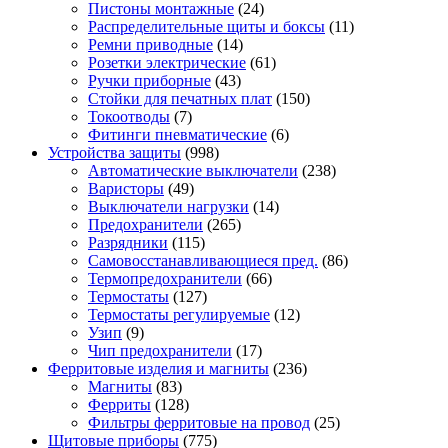
Пистоны монтажные
(24)
Распределительные щиты и боксы
(11)
Ремни приводные
(14)
Розетки электрические
(61)
Ручки приборные
(43)
Стойки для печатных плат
(150)
Токоотводы
(7)
Фитинги пневматические
(6)
Устройства защиты
(998)
Автоматические выключатели
(238)
Варисторы
(49)
Выключатели нагрузки
(14)
Предохранители
(265)
Разрядники
(115)
Самовосстанавливающиеся пред.
(86)
Термопредохранители
(66)
Термостаты
(127)
Термостаты регулируемые
(12)
Узип
(9)
Чип предохранители
(17)
Ферритовые изделия и магниты
(236)
Магниты
(83)
Ферриты
(128)
Фильтры ферритовые на провод
(25)
Щитовые приборы
(775)