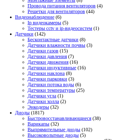
Монтажные элементы
(8)
Провода питания вентиляторов
(4)
Решетки для вентиляторов
(44)
Видеонаблюдение
(6)
Ip видеокамеры
(5)
Тестеры cctv и ip-видеосистем
(1)
Датчики
(142)
Бесконтактные датчики
(8)
Датчики влажности почвы
(3)
Датчики газов
(15)
Датчики давления
(7)
Датчики движения
(16)
Датчики индуктивные
(16)
Датчики наклона
(8)
Датчики парковки
(3)
Датчики потока воды
(6)
Датчики температуры
(25)
Датчики угла
(1)
Датчики холла
(2)
Энкодеры
(32)
Диоды
(1817)
Быстровосстанавливающиеся
(38)
Варикапы
(32)
Выпрямительные диоды
(102)
Высоковольтные диоды
(5)