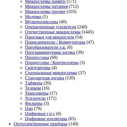
Микросхемы памяти
(571)
Микросхемы питания
(712)
Микросхемы прочие
(103)
Модемы
(1)
Мультиплексоры
(40)
Операционные усилители
(240)
Отечественные микросхемы
(1445)
Панельки для микросхем
(54)
Переключатели / Коммутаторы
(47)
Преобразователи э.в.
(0)
Программируемая логика
(39)
Процессоры
(69)
Процессоры / Контроллеры
(3)
Синтезаторы
(4)
Специальные микросхемы
(37)
Стандартная логика
(120)
Таймеры
(26)
Телеком
(16)
Трансиверы
(17)
Усилители
(171)
Фильтры
(3)
Цап
(79)
Цифровые r и c
(6)
Цифровые изоляторы
(65)
Оптоэлектронные приборы
(149)