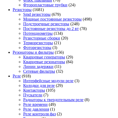
Флюс паяльный
(76)
Фторопластовые трубки
(24)
Резисторы
(1681)
Smd резисторы
(679)
Мощные постоянные резисторы
(498)
Подстроечные резисторы
(248)
Постоянные резисторы до 2 вт
(78)
Потенциометры
(134)
Резисторные сборки
(20)
Терморезисторы
(21)
Фоторезисторы
(3)
Резонаторы и фильтры
(156)
Кварцевые генераторы
(29)
Кварцевые резонаторы
(84)
Линии задержки
(11)
Сетевые фильтры
(32)
Реле
(918)
Интерфейсные модули реле
(3)
Колодки для реле
(29)
Контакторы
(105)
Пускатели
(7)
Радиаторы к твердотельным реле
(8)
Реле времени
(49)
Реле давления
(1)
Реле контроля фаз
(2)