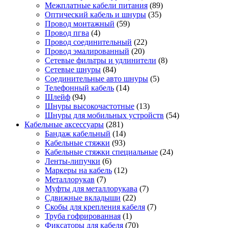
Межплатные кабели питания
(89)
Оптический кабель и шнуры
(35)
Провод монтажный
(59)
Провод пгва
(4)
Провод соединительный
(22)
Провод эмалированный
(20)
Сетевые фильтры и удлинители
(8)
Сетевые шнуры
(84)
Соединительные авто шнуры
(5)
Телефонный кабель
(14)
Шлейф
(94)
Шнуры высокочастотные
(13)
Шнуры для мобильных устройств
(54)
Кабельные аксессуары
(281)
Бандаж кабельный
(14)
Кабельные стяжки
(93)
Кабельные стяжки специальные
(24)
Ленты-липучки
(6)
Маркеры на кабель
(12)
Металлорукав
(7)
Муфты для металлорукава
(7)
Сдвижные вкладыши
(22)
Скобы для крепления кабеля
(7)
Труба гофрированная
(1)
Фиксаторы для кабеля
(70)