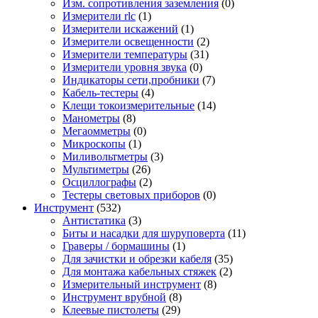
Изм. сопротивления заземления
(0)
Измерители rlc
(1)
Измерители искажений
(1)
Измерители освещенности
(2)
Измерители температуры
(31)
Измерители уровня звука
(0)
Индикаторы сети,пробники
(7)
Кабель-тестеры
(4)
Клещи токоизмерительные
(14)
Манометры
(8)
Мегаомметры
(0)
Микроскопы
(1)
Миливольтметры
(3)
Мультиметры
(26)
Осциллографы
(2)
Тестеры световых приборов
(0)
Инструмент
(532)
Антистатика
(3)
Биты и насадки для шуруповерта
(11)
Граверы / бормашины
(1)
Для зачистки и обрезки кабеля
(35)
Для монтажа кабельных стяжек
(2)
Измерительный инструмент
(8)
Инструмент врубной
(8)
Клеевые пистолеты
(29)