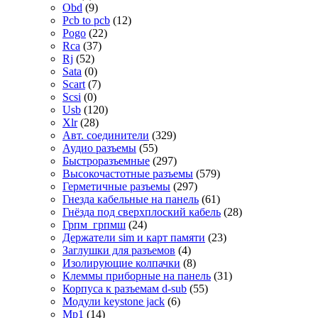
Obd
(9)
Pcb to pcb
(12)
Pogo
(22)
Rca
(37)
Rj
(52)
Sata
(0)
Scart
(7)
Scsi
(0)
Usb
(120)
Xlr
(28)
Авт. соединители
(329)
Аудио разъемы
(55)
Быстроразъемные
(297)
Высокочастотные разъемы
(579)
Герметичные разъемы
(297)
Гнезда кабельные на панель
(61)
Гнёзда под сверхплоский кабель
(28)
Грпм_грпмш
(24)
Держатели sim и карт памяти
(23)
Заглушки для разъемов
(4)
Изолирующие колпачки
(8)
Клеммы приборные на панель
(31)
Корпуса к разъемам d-sub
(55)
Модули keystone jack
(6)
Мр1
(14)