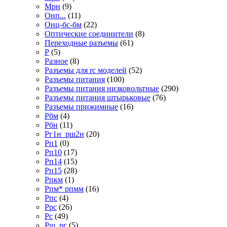
Мрн
(9)
Онп...
(11)
Онц-бс-бм
(22)
Оптические соединители
(8)
Переходные разъемы
(61)
Р
(5)
Разное
(8)
Разъемы для rc моделей
(52)
Разъемы питания
(100)
Разъемы питания низковольтные
(290)
Разъемы питания штырьковые
(76)
Разъемы прижимные
(16)
Рбм
(4)
Рбн
(11)
Рг1н_рш2н
(20)
Рп1
(0)
Рп10
(17)
Рп14
(15)
Рп15
(28)
Рпкм
(1)
Рпм* рпмм
(16)
Рпс
(4)
Ррс
(26)
Рс
(49)
Рш_рг
(5)