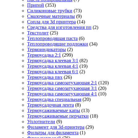
Припой
(353)
Силиконовые трубки
(73)
Смазочные материалы
(9)
Сопла для 3d принтера
(14)
Средства для изготовления пп
(2)
Текстолит
(25)
Теплопроводящая паста
(6)
Теплопроводящие подложки
(34)
Термоиндикаторы
(2)
Термоусадка 2:1
(299)
Термоусадка клеевая 3:1
(82)
Термоусадка клеевая 4:1
(19)
Термоусадка клеевая 6:1
(2)
Термоусадка пвх
(26)
Термоусадка самозатухающая 2:1
(120)
Термоусадка самозатухающая 3:1
(20)
Термоусадка самозатухающая 4:1
(10)
Термоусадка специальная
(20)
Термоусадочная лента
(8)
Термоусаживаемые капы
(13)
Термоусаживаемые перчатки
(18)
Уплотнители
(9)
Филамент для 3d-принтера
(29)
Фильтры для филамента
(1)