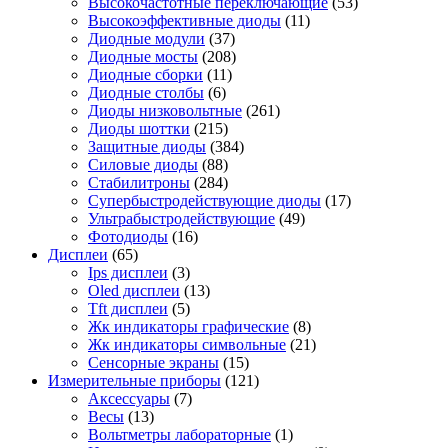
Высокочастотные переключающие
(53)
Высокоэффективные диоды
(11)
Диодные модули
(37)
Диодные мосты
(208)
Диодные сборки
(11)
Диодные столбы
(6)
Диоды низковольтные
(261)
Диоды шоттки
(215)
Защитные диоды
(384)
Силовые диоды
(88)
Стабилитроны
(284)
Супербыстродействующие диоды
(17)
Ультрабыстродействующие
(49)
Фотодиоды
(16)
Дисплеи
(65)
Ips дисплеи
(3)
Oled дисплеи
(13)
Tft дисплеи
(5)
Жк индикаторы графические
(8)
Жк индикаторы символьные
(21)
Сенсорные экраны
(15)
Измерительные приборы
(121)
Аксессуары
(7)
Весы
(13)
Вольтметры лабораторные
(1)