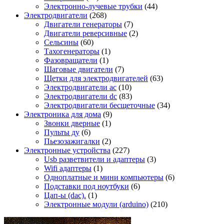
Электронно-лучевые трубки
(44)
Электродвигатели
(268)
Двигатели генераторы
(7)
Двигатели реверсивные
(2)
Сельсины
(60)
Тахогенераторы
(1)
Фазовращатели
(1)
Шаговые двигатели
(7)
Щетки для электродвигателей
(63)
Электродвигатели ac
(10)
Электродвигатели dc
(83)
Электродвигатели бесщеточные
(34)
Электроника для дома
(9)
Звонки дверные
(1)
Пульты ду
(6)
Пьезозажигалки
(2)
Электронные устройства
(227)
Usb разветвители и адаптеры
(3)
Wifi адаптеры
(1)
Одноплатные и мини компьютеры
(6)
Подставки под ноутбуки
(6)
Цап-ы (dac).
(1)
Электронные модули (arduino)
(210)