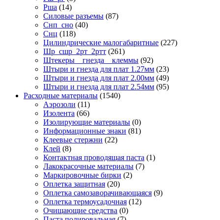
Рша
(14)
Силовые разъемы
(87)
Снп_сно
(40)
Снц
(118)
Цилиндрические малогабаритные
(227)
Шр_сшр_2рт_2ртт
(261)
Штекеры _ гнезда _ клеммы
(92)
Штыри и гнезда для плат 1.27мм
(23)
Штыри и гнезда для плат 2.00мм
(49)
Штыри и гнезда для плат 2.54мм
(95)
Расходные материалы
(1540)
Аэрозоли
(11)
Изолента
(66)
Изолирующие материалы
(0)
Информационные знаки
(81)
Клеевые стержни
(22)
Клей
(8)
Контактная проводящая паста
(1)
Лакокрасочные материалы
(7)
Маркировочные бирки
(2)
Оплетка защитная
(20)
Оплетка самозаворачивающаяся
(9)
Оплетка термоусадочная
(12)
Очищающие средства
(0)
Паста полировальная
(7)