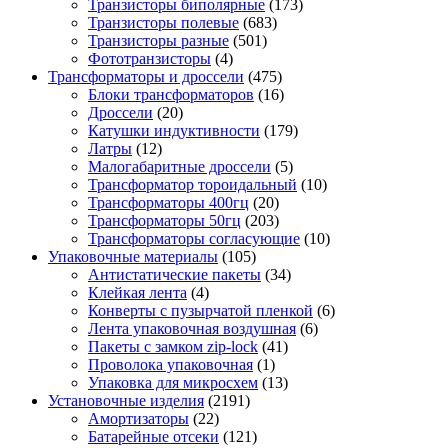
Транзисторы биполярные
(173)
Транзисторы полевые
(683)
Транзисторы разные
(501)
Фототранзисторы
(4)
Трансформаторы и дроссели
(475)
Блоки трансформаторов
(16)
Дроссели
(20)
Катушки индуктивности
(179)
Латры
(12)
Малогабаритные дроссели
(5)
Трансформатор тороидальный
(10)
Трансформаторы 400гц
(20)
Трансформаторы 50гц
(203)
Трансформаторы согласующие
(10)
Упаковочные материалы
(105)
Антистатические пакеты
(34)
Клейкая лента
(4)
Конверты с пузырчатой пленкой
(6)
Лента упаковочная воздушная
(6)
Пакеты с замком zip-lock
(41)
Проволока упаковочная
(1)
Упаковка для микросхем
(13)
Установочные изделия
(2191)
Амортизаторы
(22)
Батарейные отсеки
(121)