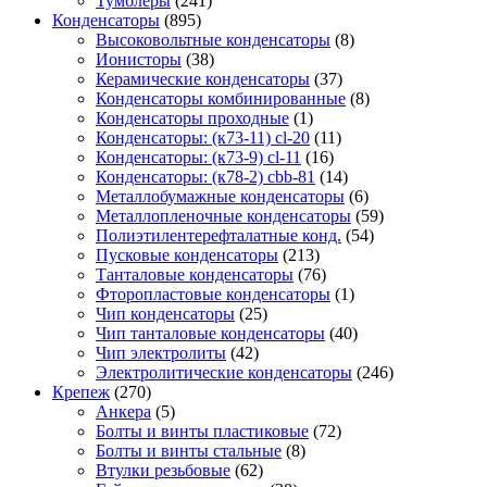
Тумблеры
(241)
Конденсаторы
(895)
Высоковольтные конденсаторы
(8)
Ионисторы
(38)
Керамические конденсаторы
(37)
Конденсаторы комбинированные
(8)
Конденсаторы проходные
(1)
Конденсаторы: (к73-11) cl-20
(11)
Конденсаторы: (к73-9) cl-11
(16)
Конденсаторы: (к78-2) cbb-81
(14)
Металлобумажные конденсаторы
(6)
Металлопленочные конденсаторы
(59)
Полиэтилентерефталатные конд.
(54)
Пусковые конденсаторы
(213)
Танталовые конденсаторы
(76)
Фторопластовые конденсаторы
(1)
Чип конденсаторы
(25)
Чип танталовые конденсаторы
(40)
Чип электролиты
(42)
Электролитические конденсаторы
(246)
Крепеж
(270)
Анкера
(5)
Болты и винты пластиковые
(72)
Болты и винты стальные
(8)
Втулки резьбовые
(62)