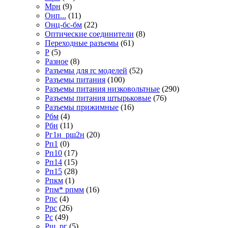
Мрн
(9)
Онп...
(11)
Онц-бс-бм
(22)
Оптические соединители
(8)
Переходные разъемы
(61)
Р
(5)
Разное
(8)
Разъемы для rc моделей
(52)
Разъемы питания
(100)
Разъемы питания низковольтные
(290)
Разъемы питания штырьковые
(76)
Разъемы прижимные
(16)
Рбм
(4)
Рбн
(11)
Рг1н_рш2н
(20)
Рп1
(0)
Рп10
(17)
Рп14
(15)
Рп15
(28)
Рпкм
(1)
Рпм* рпмм
(16)
Рпс
(4)
Ррс
(26)
Рс
(49)
Рш_рг
(5)