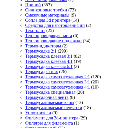
Припой
(353)
Силиконовые трубки
(73)
Смазочные материалы
(9)
Сопла для 3d принтера
(14)
Средства для изготовления пп
(2)
Текстолит
(25)
Теплопроводящая паста
(6)
Теплопроводящие подложки
(34)
Термоиндикаторы
(2)
Термоусадка 2:1
(299)
Термоусадка клеевая 3:1
(82)
Термоусадка клеевая 4:1
(19)
Термоусадка клеевая 6:1
(2)
Термоусадка пвх
(26)
Термоусадка самозатухающая 2:1
(120)
Термоусадка самозатухающая 3:1
(20)
Термоусадка самозатухающая 4:1
(10)
Термоусадка специальная
(20)
Термоусадочная лента
(8)
Термоусаживаемые капы
(13)
Термоусаживаемые перчатки
(18)
Уплотнители
(9)
Филамент для 3d-принтера
(29)
Фильтры для филамента
(1)