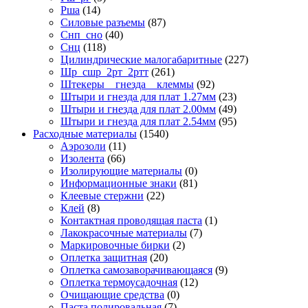
Рша
(14)
Силовые разъемы
(87)
Снп_сно
(40)
Снц
(118)
Цилиндрические малогабаритные
(227)
Шр_сшр_2рт_2ртт
(261)
Штекеры _ гнезда _ клеммы
(92)
Штыри и гнезда для плат 1.27мм
(23)
Штыри и гнезда для плат 2.00мм
(49)
Штыри и гнезда для плат 2.54мм
(95)
Расходные материалы
(1540)
Аэрозоли
(11)
Изолента
(66)
Изолирующие материалы
(0)
Информационные знаки
(81)
Клеевые стержни
(22)
Клей
(8)
Контактная проводящая паста
(1)
Лакокрасочные материалы
(7)
Маркировочные бирки
(2)
Оплетка защитная
(20)
Оплетка самозаворачивающаяся
(9)
Оплетка термоусадочная
(12)
Очищающие средства
(0)
Паста полировальная
(7)