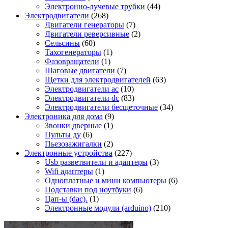
Электронно-лучевые трубки
(44)
Электродвигатели
(268)
Двигатели генераторы
(7)
Двигатели реверсивные
(2)
Сельсины
(60)
Тахогенераторы
(1)
Фазовращатели
(1)
Шаговые двигатели
(7)
Щетки для электродвигателей
(63)
Электродвигатели ac
(10)
Электродвигатели dc
(83)
Электродвигатели бесщеточные
(34)
Электроника для дома
(9)
Звонки дверные
(1)
Пульты ду
(6)
Пьезозажигалки
(2)
Электронные устройства
(227)
Usb разветвители и адаптеры
(3)
Wifi адаптеры
(1)
Одноплатные и мини компьютеры
(6)
Подставки под ноутбуки
(6)
Цап-ы (dac).
(1)
Электронные модули (arduino)
(210)