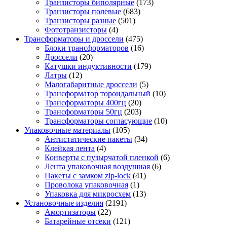
Транзисторы биполярные
(173)
Транзисторы полевые
(683)
Транзисторы разные
(501)
Фототранзисторы
(4)
Трансформаторы и дроссели
(475)
Блоки трансформаторов
(16)
Дроссели
(20)
Катушки индуктивности
(179)
Латры
(12)
Малогабаритные дроссели
(5)
Трансформатор тороидальный
(10)
Трансформаторы 400гц
(20)
Трансформаторы 50гц
(203)
Трансформаторы согласующие
(10)
Упаковочные материалы
(105)
Антистатические пакеты
(34)
Клейкая лента
(4)
Конверты с пузырчатой пленкой
(6)
Лента упаковочная воздушная
(6)
Пакеты с замком zip-lock
(41)
Проволока упаковочная
(1)
Упаковка для микросхем
(13)
Установочные изделия
(2191)
Амортизаторы
(22)
Батарейные отсеки
(121)