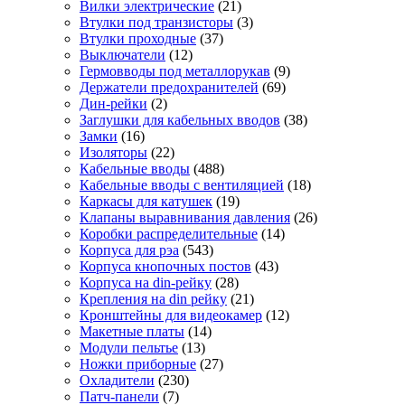
Вилки электрические
(21)
Втулки под транзисторы
(3)
Втулки проходные
(37)
Выключатели
(12)
Гермовводы под металлорукав
(9)
Держатели предохранителей
(69)
Дин-рейки
(2)
Заглушки для кабельных вводов
(38)
Замки
(16)
Изоляторы
(22)
Кабельные вводы
(488)
Кабельные вводы с вентиляцией
(18)
Каркасы для катушек
(19)
Клапаны выравнивания давления
(26)
Коробки распределительные
(14)
Корпуса для рэа
(543)
Корпуса кнопочных постов
(43)
Корпуса на din-рейку
(28)
Крепления на din рейку
(21)
Кронштейны для видеокамер
(12)
Макетные платы
(14)
Модули пельтье
(13)
Ножки приборные
(27)
Охладители
(230)
Патч-панели
(7)