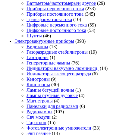
Ваттметры/частотомеры/и другое
(29)
Приборы переменного тока
(233)
Приборы постоянного тока
(345)
Трансформаторы тока
(10)
Цифровые переменного тока
(59)
Цифровые постоянного тока
(53)
Шунты
(46)
Электровакуумные приборы
(393)
Видиконы
(13)
Газоразрядные стабилитроны
(19)
Газотроны
(1)
Генераторные лампы
(76)
Индикаторы вакуумно-люминисц.
(14)
Индикаторы тлеющего разряда
(6)
Кенотроны
(9)
Клистроны
(30)
Лампы бегущей волны
(1)
Лампы ртутные дуговые
(4)
Магнетроны
(4)
Панельки для радиоламп
(6)
Радиолампы
(103)
Свч модули
(2)
Тиратрон
(15)
Фотоэлектронные умножители
(33)
Эвп разные
(13)