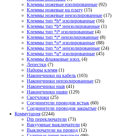
Клеммы ножевые изолированные
(92)
Клеммы ножевые на плату
(15)
Клеммы ножевые неизолированные
(17)
Клеммы тип *b* изолированные
(16)
Клеммы тип *b* неизолированные
(1)
Клеммы тип *i* изолированные
(4)
Клеммы тип *i* неизолированные
(8)
Клеммы тип *o* изолированные
(88)
Клеммы тип *o* неизолированные
(24)
Клеммы тип *u* изолированные
(45)
Клеммы флажковые изол.
(4)
Лепестки
(7)
Наборы клемм
(1)
Наконечники на кабель
(103)
Наконечники неизолированные
(2)
Наконечники ншв
(41)
Наконечники ншви
(129)
Скотчлоки
(25)
Соединители проводов встык
(60)
Соединители проводов закрытые
(16)
Коммутация
(2244)
Dip переключатели
(73)
Вакуумные выключатели
(4)
Выключатели на провод
(12)
Галетные переключатели
(99)