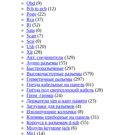
Obd
(9)
Pcb to pcb
(12)
Pogo
(22)
Rca
(37)
Rj
(52)
Sata
(0)
Scart
(7)
Scsi
(0)
Usb
(120)
Xlr
(28)
Авт. соединители
(329)
Аудио разъемы
(55)
Быстроразъемные
(297)
Высокочастотные разъемы
(579)
Герметичные разъемы
(297)
Гнезда кабельные на панель
(61)
Гнёзда под сверхплоский кабель
(28)
Грпм_грпмш
(24)
Держатели sim и карт памяти
(23)
Заглушки для разъемов
(4)
Изолирующие колпачки
(8)
Клеммы приборные на панель
(31)
Корпуса к разъемам d-sub
(55)
Модули keystone jack
(6)
Мр1
(14)