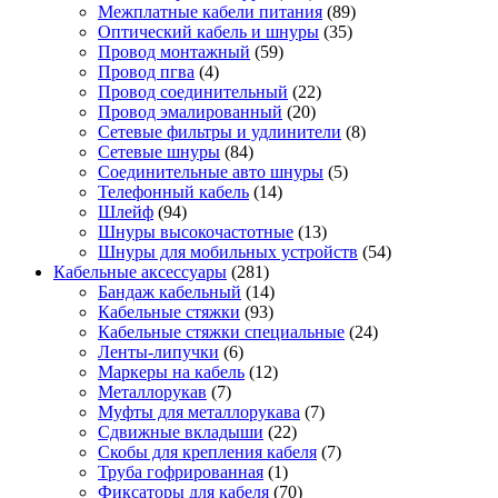
Межплатные кабели питания
(89)
Оптический кабель и шнуры
(35)
Провод монтажный
(59)
Провод пгва
(4)
Провод соединительный
(22)
Провод эмалированный
(20)
Сетевые фильтры и удлинители
(8)
Сетевые шнуры
(84)
Соединительные авто шнуры
(5)
Телефонный кабель
(14)
Шлейф
(94)
Шнуры высокочастотные
(13)
Шнуры для мобильных устройств
(54)
Кабельные аксессуары
(281)
Бандаж кабельный
(14)
Кабельные стяжки
(93)
Кабельные стяжки специальные
(24)
Ленты-липучки
(6)
Маркеры на кабель
(12)
Металлорукав
(7)
Муфты для металлорукава
(7)
Сдвижные вкладыши
(22)
Скобы для крепления кабеля
(7)
Труба гофрированная
(1)
Фиксаторы для кабеля
(70)