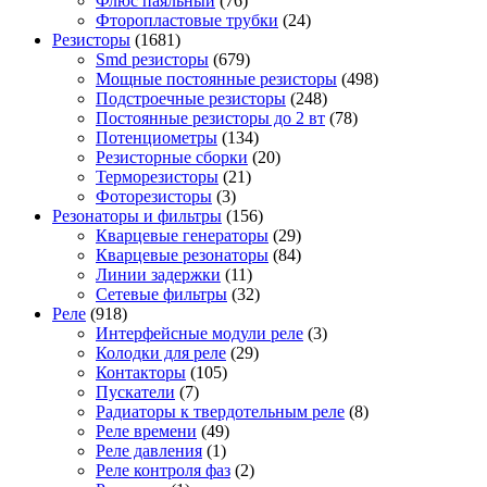
Флюс паяльный
(76)
Фторопластовые трубки
(24)
Резисторы
(1681)
Smd резисторы
(679)
Мощные постоянные резисторы
(498)
Подстроечные резисторы
(248)
Постоянные резисторы до 2 вт
(78)
Потенциометры
(134)
Резисторные сборки
(20)
Терморезисторы
(21)
Фоторезисторы
(3)
Резонаторы и фильтры
(156)
Кварцевые генераторы
(29)
Кварцевые резонаторы
(84)
Линии задержки
(11)
Сетевые фильтры
(32)
Реле
(918)
Интерфейсные модули реле
(3)
Колодки для реле
(29)
Контакторы
(105)
Пускатели
(7)
Радиаторы к твердотельным реле
(8)
Реле времени
(49)
Реле давления
(1)
Реле контроля фаз
(2)