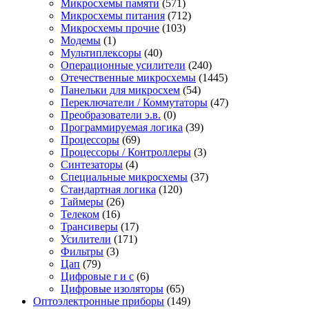
Микросхемы памяти
(571)
Микросхемы питания
(712)
Микросхемы прочие
(103)
Модемы
(1)
Мультиплексоры
(40)
Операционные усилители
(240)
Отечественные микросхемы
(1445)
Панельки для микросхем
(54)
Переключатели / Коммутаторы
(47)
Преобразователи э.в.
(0)
Программируемая логика
(39)
Процессоры
(69)
Процессоры / Контроллеры
(3)
Синтезаторы
(4)
Специальные микросхемы
(37)
Стандартная логика
(120)
Таймеры
(26)
Телеком
(16)
Трансиверы
(17)
Усилители
(171)
Фильтры
(3)
Цап
(79)
Цифровые r и c
(6)
Цифровые изоляторы
(65)
Оптоэлектронные приборы
(149)