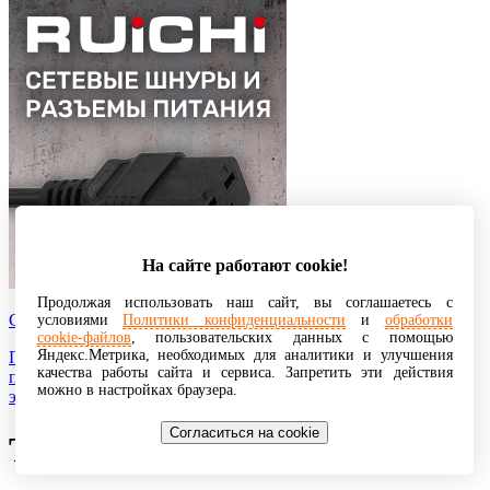
На сайте работают cookie!
Продолжая использовать наш сайт, вы соглашаетесь с
Сетевые шнуры
условиями
Политики конфиденциальности
и
обработки
cookie-файлов
, пользовательских данных с помощью
Яндекс.Метрика, необходимых для аналитики и улучшения
Представляют собой разновидность кабельной продукции,
качества работы сайта и сервиса. Запретить эти действия
предназначенную для соединения различной техники с
можно в настройках браузера.
электрической сетью.
Согласиться на cookie
TMMBAT41FILM