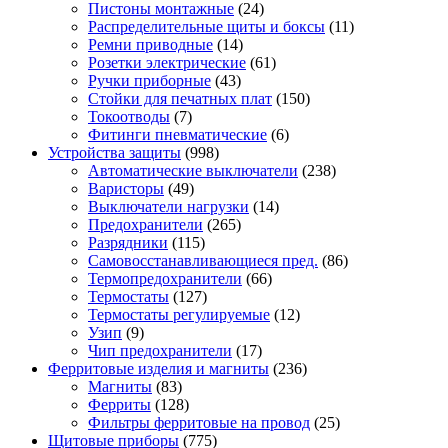
Пистоны монтажные
(24)
Распределительные щиты и боксы
(11)
Ремни приводные
(14)
Розетки электрические
(61)
Ручки приборные
(43)
Стойки для печатных плат
(150)
Токоотводы
(7)
Фитинги пневматические
(6)
Устройства защиты
(998)
Автоматические выключатели
(238)
Варисторы
(49)
Выключатели нагрузки
(14)
Предохранители
(265)
Разрядники
(115)
Самовосстанавливающиеся пред.
(86)
Термопредохранители
(66)
Термостаты
(127)
Термостаты регулируемые
(12)
Узип
(9)
Чип предохранители
(17)
Ферритовые изделия и магниты
(236)
Магниты
(83)
Ферриты
(128)
Фильтры ферритовые на провод
(25)
Щитовые приборы
(775)