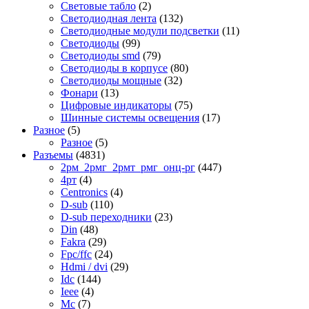
Световые табло
(2)
Светодиодная лента
(132)
Светодиодные модули подсветки
(11)
Светодиоды
(99)
Светодиоды smd
(79)
Светодиоды в корпусе
(80)
Светодиоды мощные
(32)
Фонари
(13)
Цифровые индикаторы
(75)
Шинные системы освещения
(17)
Разное
(5)
Разное
(5)
Разъемы
(4831)
2рм_2рмг_2рмт_рмг_онц-рг
(447)
4рт
(4)
Centronics
(4)
D-sub
(110)
D-sub переходники
(23)
Din
(48)
Fakra
(29)
Fpc/ffc
(24)
Hdmi / dvi
(29)
Idc
(144)
Ieee
(4)
Mc
(7)