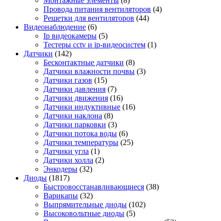
Монтажные элементы
(8)
Провода питания вентиляторов
(4)
Решетки для вентиляторов
(44)
Видеонаблюдение
(6)
Ip видеокамеры
(5)
Тестеры cctv и ip-видеосистем
(1)
Датчики
(142)
Бесконтактные датчики
(8)
Датчики влажности почвы
(3)
Датчики газов
(15)
Датчики давления
(7)
Датчики движения
(16)
Датчики индуктивные
(16)
Датчики наклона
(8)
Датчики парковки
(3)
Датчики потока воды
(6)
Датчики температуры
(25)
Датчики угла
(1)
Датчики холла
(2)
Энкодеры
(32)
Диоды
(1817)
Быстровосстанавливающиеся
(38)
Варикапы
(32)
Выпрямительные диоды
(102)
Высоковольтные диоды
(5)