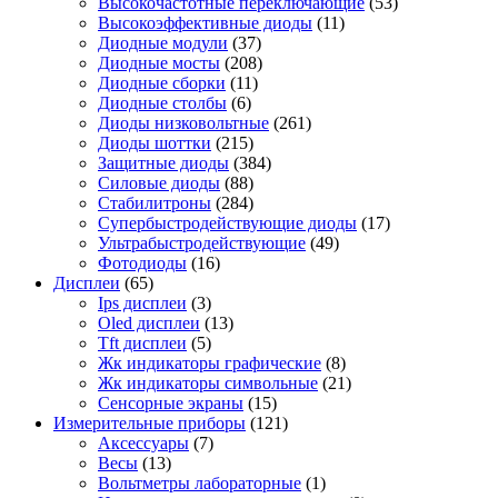
Высокочастотные переключающие
(53)
Высокоэффективные диоды
(11)
Диодные модули
(37)
Диодные мосты
(208)
Диодные сборки
(11)
Диодные столбы
(6)
Диоды низковольтные
(261)
Диоды шоттки
(215)
Защитные диоды
(384)
Силовые диоды
(88)
Стабилитроны
(284)
Супербыстродействующие диоды
(17)
Ультрабыстродействующие
(49)
Фотодиоды
(16)
Дисплеи
(65)
Ips дисплеи
(3)
Oled дисплеи
(13)
Tft дисплеи
(5)
Жк индикаторы графические
(8)
Жк индикаторы символьные
(21)
Сенсорные экраны
(15)
Измерительные приборы
(121)
Аксессуары
(7)
Весы
(13)
Вольтметры лабораторные
(1)