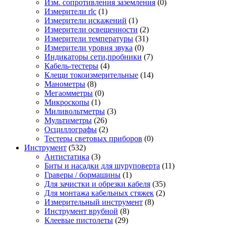
Изм. сопротивления заземления
(0)
Измерители rlc
(1)
Измерители искажений
(1)
Измерители освещенности
(2)
Измерители температуры
(31)
Измерители уровня звука
(0)
Индикаторы сети,пробники
(7)
Кабель-тестеры
(4)
Клещи токоизмерительные
(14)
Манометры
(8)
Мегаомметры
(0)
Микроскопы
(1)
Миливольтметры
(3)
Мультиметры
(26)
Осциллографы
(2)
Тестеры световых приборов
(0)
Инструмент
(532)
Антистатика
(3)
Биты и насадки для шуруповерта
(11)
Граверы / бормашины
(1)
Для зачистки и обрезки кабеля
(35)
Для монтажа кабельных стяжек
(2)
Измерительный инструмент
(8)
Инструмент врубной
(8)
Клеевые пистолеты
(29)