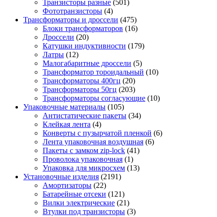
Транзисторы разные
(501)
Фототранзисторы
(4)
Трансформаторы и дроссели
(475)
Блоки трансформаторов
(16)
Дроссели
(20)
Катушки индуктивности
(179)
Латры
(12)
Малогабаритные дроссели
(5)
Трансформатор тороидальный
(10)
Трансформаторы 400гц
(20)
Трансформаторы 50гц
(203)
Трансформаторы согласующие
(10)
Упаковочные материалы
(105)
Антистатические пакеты
(34)
Клейкая лента
(4)
Конверты с пузырчатой пленкой
(6)
Лента упаковочная воздушная
(6)
Пакеты с замком zip-lock
(41)
Проволока упаковочная
(1)
Упаковка для микросхем
(13)
Установочные изделия
(2191)
Амортизаторы
(22)
Батарейные отсеки
(121)
Вилки электрические
(21)
Втулки под транзисторы
(3)