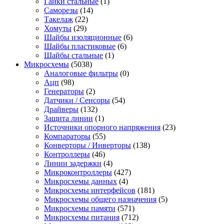
Гайки стальные
(1)
Саморезы
(14)
Такелаж
(22)
Хомуты
(29)
Шайбы изоляционные
(6)
Шайбы пластиковые
(6)
Шайбы стальные
(1)
Микросхемы
(5038)
Аналоговые фильтры
(0)
Ацп
(98)
Генераторы
(2)
Датчики / Сенсоры
(54)
Драйверы
(132)
Защита линии
(1)
Источники опорного напряжения
(23)
Компараторы
(55)
Конверторы / Инверторы
(138)
Контроллеры
(46)
Линии задержки
(4)
Микроконтроллеры
(427)
Микросхемы данных
(4)
Микросхемы интерфейсов
(181)
Микросхемы общего назначения
(5)
Микросхемы памяти
(571)
Микросхемы питания
(712)