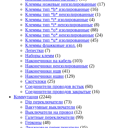
Клеммы ножевые неизолированные
(17)
Клеммы тип *b* изолированные
(16)
Клеммы тип *b* неизолированные
(1)
Клеммы тип *i* изолированные
(4)
Клеммы тип *i* неизолированные
(8)
Клеммы тип *o* изолированные
(88)
Клеммы тип *o* неизолированные
(24)
Клеммы тип *u* изолированные
(45)
Клеммы флажковые изол.
(4)
Лепестки
(7)
Наборы клемм
(1)
Наконечники на кабель
(103)
Наконечники неизолированные
(2)
Наконечники ншв
(41)
Наконечники ншви
(129)
Скотчлоки
(25)
Соединители проводов встык
(60)
Соединители проводов закрытые
(16)
Коммутация
(2244)
Dip переключатели
(73)
Вакуумные выключатели
(4)
Выключатели на провод
(12)
Галетные переключатели
(99)
Герконы
(48)
Движковые переключатели
(35)