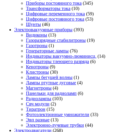
Приборы постоянного тока
(345)
Трансформаторы тока
(10)
Цифровые переменного тока
(59)
Цифровые постоянного тока
(53)
Шунты
(46)
Электровакуумные приборы
(393)
Видиконы
(13)
Газоразрядные стабилитроны
(19)
Газотроны
(1)
Генераторные лампы
(76)
Индикаторы вакуумно-люминисц.
(14)
Индикаторы тлеющего разряда
(6)
Кенотроны
(9)
Клистроны
(30)
Лампы бегущей волны
(1)
Лампы ртутные дуговые
(4)
Магнетроны
(4)
Панельки для радиоламп
(6)
Радиолампы
(103)
Свч модули
(2)
Тиратрон
(15)
Фотоэлектронные умножители
(33)
Эвп разные
(13)
Электронно-лучевые трубки
(44)
Электродвигатели
(268)