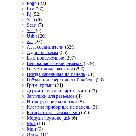
Pogo
(22)
Rca
(37)
Rj
(52)
Sata
(0)
Scart
(7)
Scsi
(0)
Usb
(120)
Xlr
(28)
Авт. соединители
(329)
Аудио разъемы
(55)
Быстроразъемные
(297)
Высокочастотные разъемы
(579)
Герметичные разъемы
(297)
Гнезда кабельные на панель
(61)
Гнёзда под сверхплоский кабель
(28)
Грпм_грпмш
(24)
Держатели sim и карт памяти
(23)
Заглушки для разъемов
(4)
Изолирующие колпачки
(8)
Клеммы приборные на панель
(31)
Корпуса к разъемам d-sub
(55)
Модули keystone jack
(6)
Мр1
(14)
Мрн
(9)
Онп...
(11)