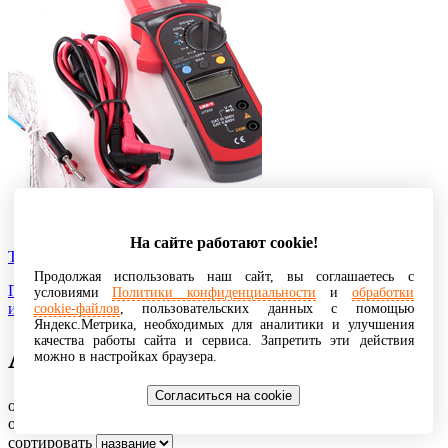
На сайте работают cookie!
Токоизмерительные клещи
Продолжая использовать наш сайт, вы соглашаетесь с
Прибор для измерения тока без разрыва цепи, в которой
условиями
Политики конфиденциальности
и
обработки
измеряется ток и без электрического контакта с ней.
cookie-файлов
, пользовательских данных с помощью
Яндекс.Метрика, необходимых для аналитики и улучшения
качества работы сайта и сервиса. Запретить эти действия
Антистатика
можно в настройках браузера.
Согласиться на cookie
отображено: 3 из 3 записей
отобразить
сортировать