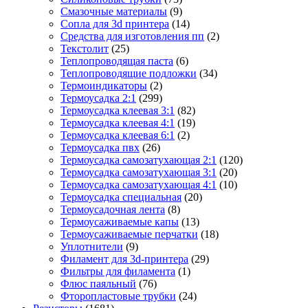
Смазочные материалы
(9)
Сопла для 3d принтера
(14)
Средства для изготовления пп
(2)
Текстолит
(25)
Теплопроводящая паста
(6)
Теплопроводящие подложки
(34)
Термоиндикаторы
(2)
Термоусадка 2:1
(299)
Термоусадка клеевая 3:1
(82)
Термоусадка клеевая 4:1
(19)
Термоусадка клеевая 6:1
(2)
Термоусадка пвх
(26)
Термоусадка самозатухающая 2:1
(120)
Термоусадка самозатухающая 3:1
(20)
Термоусадка самозатухающая 4:1
(10)
Термоусадка специальная
(20)
Термоусадочная лента
(8)
Термоусаживаемые капы
(13)
Термоусаживаемые перчатки
(18)
Уплотнители
(9)
Филамент для 3d-принтера
(29)
Фильтры для филамента
(1)
Флюс паяльный
(76)
Фторопластовые трубки
(24)