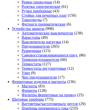
Ремни приводные
(14)
Розетки электрические
(61)
Ручки приборные
(43)
Стойки для печатных плат
(150)
Токоотводы
(7)
Фитинги пневматические
(6)
Устройства защиты
(998)
Автоматические выключатели
(238)
Варисторы
(49)
Выключатели нагрузки
(14)
Предохранители
(265)
Разрядники
(115)
Самовосстанавливающиеся пред.
(86)
Термопредохранители
(66)
Термостаты
(127)
Термостаты регулируемые
(12)
Узип
(9)
Чип предохранители
(17)
Ферритовые изделия и магниты
(236)
Магниты
(83)
Ферриты
(128)
Фильтры ферритовые на провод
(25)
Щитовые приборы
(775)
Ваттметры/частотомеры/и другое
(29)
Приборы переменного тока
(233)