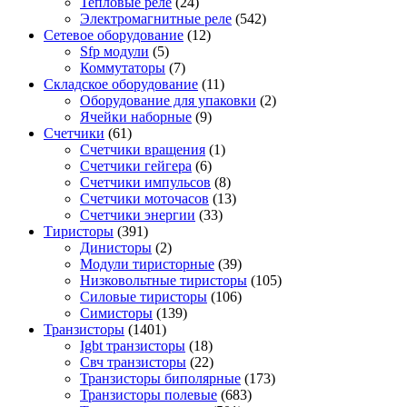
Тепловые реле
(24)
Электромагнитные реле
(542)
Сетевое оборудование
(12)
Sfp модули
(5)
Коммутаторы
(7)
Складское оборудование
(11)
Оборудование для упаковки
(2)
Ячейки наборные
(9)
Счетчики
(61)
Счетчики вращения
(1)
Счетчики гейгера
(6)
Счетчики импульсов
(8)
Счетчики моточасов
(13)
Счетчики энергии
(33)
Тиристоры
(391)
Динисторы
(2)
Модули тиристорные
(39)
Низковольтные тиристоры
(105)
Силовые тиристоры
(106)
Симисторы
(139)
Транзисторы
(1401)
Igbt транзисторы
(18)
Свч транзисторы
(22)
Транзисторы биполярные
(173)
Транзисторы полевые
(683)