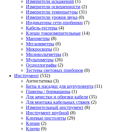
Измерители искажений
(1)
Измерители освещенности
(2)
Измерители температуры
(31)
Измерители уровня звука
(0)
Индикаторы сети,пробники
(7)
Кабель-тестеры
(4)
Клещи токоизмерительные
(14)
Манометры
(8)
Мегаомметры
(0)
Микроскопы
(1)
Миливольтметры
(3)
Мультиметры
(26)
Осциллографы
(2)
Тестеры световых приборов
(0)
Инструмент
(532)
Антистатика
(3)
Биты и насадки для шуруповерта
(11)
Граверы / бормашины
(1)
Для зачистки и обрезки кабеля
(35)
Для монтажа кабельных стяжек
(2)
Измерительный инструмент
(8)
Инструмент врубной
(8)
Клеевые пистолеты
(29)
Клещи
(2)
Ключи
(9)