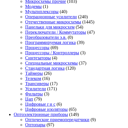
Микросхемы прочие
(103)
Модемы
(1)
Мультиплексоры
(40)
Операционные усилители
(240)
Отечественные микросхемы
(1445)
Панельки для микросхем
(54)
Переключатели / Коммутаторы
(47)
Преобразователи э.в.
(0)
Программируемая логика
(39)
Процессоры
(69)
Процессоры / Контроллеры
(3)
Синтезаторы
(4)
Специальные микросхемы
(37)
Стандартная логика
(120)
Таймеры
(26)
Телеком
(16)
Трансиверы
(17)
Усилители
(171)
Фильтры
(3)
Цап
(79)
Цифровые r и c
(6)
Цифровые изоляторы
(65)
Оптоэлектронные приборы
(149)
Оптические приемопередатчики
(9)
Оптопары
(97)