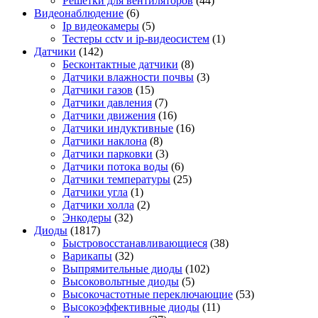
Решетки для вентиляторов
(44)
Видеонаблюдение
(6)
Ip видеокамеры
(5)
Тестеры cctv и ip-видеосистем
(1)
Датчики
(142)
Бесконтактные датчики
(8)
Датчики влажности почвы
(3)
Датчики газов
(15)
Датчики давления
(7)
Датчики движения
(16)
Датчики индуктивные
(16)
Датчики наклона
(8)
Датчики парковки
(3)
Датчики потока воды
(6)
Датчики температуры
(25)
Датчики угла
(1)
Датчики холла
(2)
Энкодеры
(32)
Диоды
(1817)
Быстровосстанавливающиеся
(38)
Варикапы
(32)
Выпрямительные диоды
(102)
Высоковольтные диоды
(5)
Высокочастотные переключающие
(53)
Высокоэффективные диоды
(11)