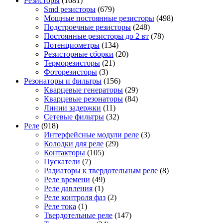
Резисторы
(1681)
Smd резисторы
(679)
Мощные постоянные резисторы
(498)
Подстроечные резисторы
(248)
Постоянные резисторы до 2 вт
(78)
Потенциометры
(134)
Резисторные сборки
(20)
Терморезисторы
(21)
Фоторезисторы
(3)
Резонаторы и фильтры
(156)
Кварцевые генераторы
(29)
Кварцевые резонаторы
(84)
Линии задержки
(11)
Сетевые фильтры
(32)
Реле
(918)
Интерфейсные модули реле
(3)
Колодки для реле
(29)
Контакторы
(105)
Пускатели
(7)
Радиаторы к твердотельным реле
(8)
Реле времени
(49)
Реле давления
(1)
Реле контроля фаз
(2)
Реле тока
(1)
Твердотельные реле
(147)