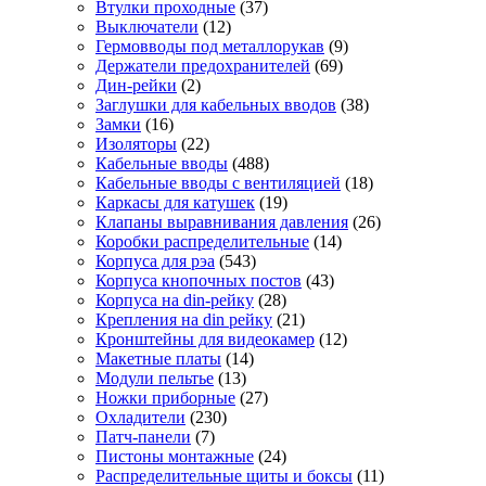
Втулки проходные
(37)
Выключатели
(12)
Гермовводы под металлорукав
(9)
Держатели предохранителей
(69)
Дин-рейки
(2)
Заглушки для кабельных вводов
(38)
Замки
(16)
Изоляторы
(22)
Кабельные вводы
(488)
Кабельные вводы с вентиляцией
(18)
Каркасы для катушек
(19)
Клапаны выравнивания давления
(26)
Коробки распределительные
(14)
Корпуса для рэа
(543)
Корпуса кнопочных постов
(43)
Корпуса на din-рейку
(28)
Крепления на din рейку
(21)
Кронштейны для видеокамер
(12)
Макетные платы
(14)
Модули пельтье
(13)
Ножки приборные
(27)
Охладители
(230)
Патч-панели
(7)
Пистоны монтажные
(24)
Распределительные щиты и боксы
(11)