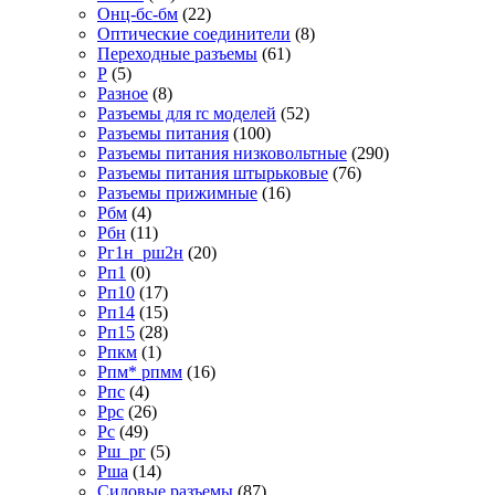
Онц-бс-бм
(22)
Оптические соединители
(8)
Переходные разъемы
(61)
Р
(5)
Разное
(8)
Разъемы для rc моделей
(52)
Разъемы питания
(100)
Разъемы питания низковольтные
(290)
Разъемы питания штырьковые
(76)
Разъемы прижимные
(16)
Рбм
(4)
Рбн
(11)
Рг1н_рш2н
(20)
Рп1
(0)
Рп10
(17)
Рп14
(15)
Рп15
(28)
Рпкм
(1)
Рпм* рпмм
(16)
Рпс
(4)
Ррс
(26)
Рс
(49)
Рш_рг
(5)
Рша
(14)
Силовые разъемы
(87)