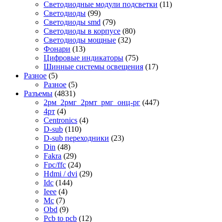
Светодиодные модули подсветки
(11)
Светодиоды
(99)
Светодиоды smd
(79)
Светодиоды в корпусе
(80)
Светодиоды мощные
(32)
Фонари
(13)
Цифровые индикаторы
(75)
Шинные системы освещения
(17)
Разное
(5)
Разное
(5)
Разъемы
(4831)
2рм_2рмг_2рмт_рмг_онц-рг
(447)
4рт
(4)
Centronics
(4)
D-sub
(110)
D-sub переходники
(23)
Din
(48)
Fakra
(29)
Fpc/ffc
(24)
Hdmi / dvi
(29)
Idc
(144)
Ieee
(4)
Mc
(7)
Obd
(9)
Pcb to pcb
(12)