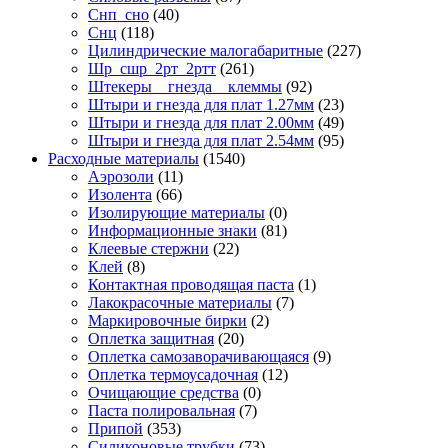
Снп_сно
(40)
Снц
(118)
Цилиндрические малогабаритные
(227)
Шр_сшр_2рт_2ртт
(261)
Штекеры _ гнезда _ клеммы
(92)
Штыри и гнезда для плат 1.27мм
(23)
Штыри и гнезда для плат 2.00мм
(49)
Штыри и гнезда для плат 2.54мм
(95)
Расходные материалы
(1540)
Аэрозоли
(11)
Изолента
(66)
Изолирующие материалы
(0)
Информационные знаки
(81)
Клеевые стержни
(22)
Клей
(8)
Контактная проводящая паста
(1)
Лакокрасочные материалы
(7)
Маркировочные бирки
(2)
Оплетка защитная
(20)
Оплетка самозаворачивающаяся
(9)
Оплетка термоусадочная
(12)
Очищающие средства
(0)
Паста полировальная
(7)
Припой
(353)
Силиконовые трубки
(73)