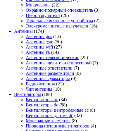
Микрофоны
(22)
Охранно-пожарный оповещатель
(3)
Пьезоизлучатели
(26)
Тональные вызывные устройства
(2)
Электромагнитные излучатели
(16)
Антенны
(174)
Антенны gps
(13)
Антенны gsm
(50)
Антенны wifi
(27)
Антенны тв
(14)
Антенны телескопические
(25)
Антенные делители (сплиттеры)
(7)
Антенные ответвители
(7)
Антенные разветвители
(0)
Антенные сумматоры
(0)
Радиоантенны
(21)
Чип антенны
(10)
Вентиляторы
(188)
Вентиляторы ac
(34)
Вентиляторы dc
(58)
Вентиляторы центробежные ac
(8)
Вентиляторы-улитка dc
(32)
Монтажные элементы
(8)
Провода питания вентиляторов
(4)