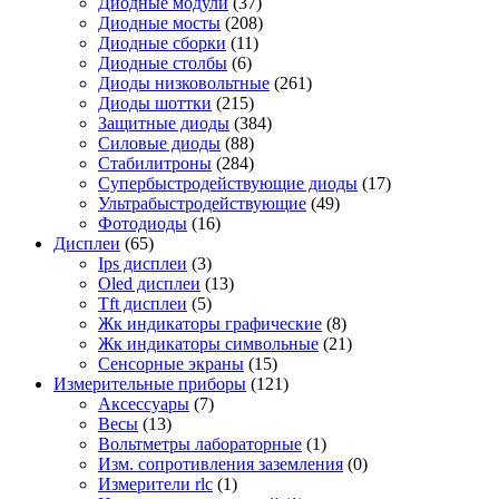
Диодные модули
(37)
Диодные мосты
(208)
Диодные сборки
(11)
Диодные столбы
(6)
Диоды низковольтные
(261)
Диоды шоттки
(215)
Защитные диоды
(384)
Силовые диоды
(88)
Стабилитроны
(284)
Супербыстродействующие диоды
(17)
Ультрабыстродействующие
(49)
Фотодиоды
(16)
Дисплеи
(65)
Ips дисплеи
(3)
Oled дисплеи
(13)
Tft дисплеи
(5)
Жк индикаторы графические
(8)
Жк индикаторы символьные
(21)
Сенсорные экраны
(15)
Измерительные приборы
(121)
Аксессуары
(7)
Весы
(13)
Вольтметры лабораторные
(1)
Изм. сопротивления заземления
(0)
Измерители rlc
(1)