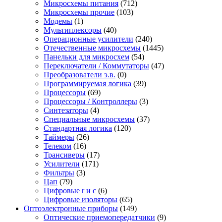
Микросхемы питания
(712)
Микросхемы прочие
(103)
Модемы
(1)
Мультиплексоры
(40)
Операционные усилители
(240)
Отечественные микросхемы
(1445)
Панельки для микросхем
(54)
Переключатели / Коммутаторы
(47)
Преобразователи э.в.
(0)
Программируемая логика
(39)
Процессоры
(69)
Процессоры / Контроллеры
(3)
Синтезаторы
(4)
Специальные микросхемы
(37)
Стандартная логика
(120)
Таймеры
(26)
Телеком
(16)
Трансиверы
(17)
Усилители
(171)
Фильтры
(3)
Цап
(79)
Цифровые r и c
(6)
Цифровые изоляторы
(65)
Оптоэлектронные приборы
(149)
Оптические приемопередатчики
(9)