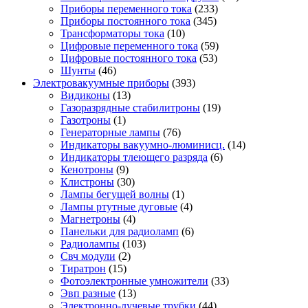
Приборы переменного тока
(233)
Приборы постоянного тока
(345)
Трансформаторы тока
(10)
Цифровые переменного тока
(59)
Цифровые постоянного тока
(53)
Шунты
(46)
Электровакуумные приборы
(393)
Видиконы
(13)
Газоразрядные стабилитроны
(19)
Газотроны
(1)
Генераторные лампы
(76)
Индикаторы вакуумно-люминисц.
(14)
Индикаторы тлеющего разряда
(6)
Кенотроны
(9)
Клистроны
(30)
Лампы бегущей волны
(1)
Лампы ртутные дуговые
(4)
Магнетроны
(4)
Панельки для радиоламп
(6)
Радиолампы
(103)
Свч модули
(2)
Тиратрон
(15)
Фотоэлектронные умножители
(33)
Эвп разные
(13)
Электронно-лучевые трубки
(44)