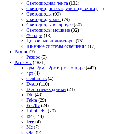
Светодиодная лента
(132)
Светодиодные модули подсветки
(11)
Светодиоды
(99)
Светодиоды smd
(79)
Светодиоды в корпусе
(80)
Светодиоды мощные
(32)
Фонари
(13)
Цифровые индикаторы
(75)
Шинные системы освещения
(17)
Разное
(5)
Разное
(5)
Разъемы
(4831)
2рм_2рмг_2рмт_рмг_онц-рг
(447)
4рт
(4)
Centronics
(4)
D-sub
(110)
D-sub переходники
(23)
Din
(48)
Fakra
(29)
Fpc/ffc
(24)
Hdmi / dvi
(29)
Idc
(144)
Ieee
(4)
Mc
(7)
Obd
(9)