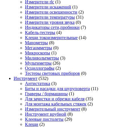
Измерители rlc
(1)
Измерители искажений
(1)
Измерители освещенности
(2)
Измерители температуры
(31)
Измерители уровня звука
(0)
Индикаторы сети,пробники
(7)
Кабель-тестеры
(4)
Клещи токоизмерительные
(14)
Манометры
(8)
Мегаомметры
(0)
Микроскопы
(1)
Миливольтметры
(3)
Мультиметры
(26)
Осциллографы
(2)
Тестеры световых приборов
(0)
Инструмент
(532)
Антистатика
(3)
Биты и насадки для шуруповерта
(11)
Граверы / бормашины
(1)
Для зачистки и обрезки кабеля
(35)
Для монтажа кабельных стяжек
(2)
Измерительный инструмент
(8)
Инструмент врубной
(8)
Клеевые пистолеты
(29)
Клещи
(2)