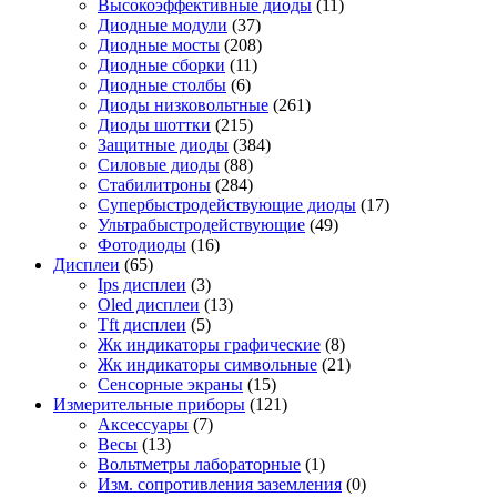
Высокоэффективные диоды
(11)
Диодные модули
(37)
Диодные мосты
(208)
Диодные сборки
(11)
Диодные столбы
(6)
Диоды низковольтные
(261)
Диоды шоттки
(215)
Защитные диоды
(384)
Силовые диоды
(88)
Стабилитроны
(284)
Супербыстродействующие диоды
(17)
Ультрабыстродействующие
(49)
Фотодиоды
(16)
Дисплеи
(65)
Ips дисплеи
(3)
Oled дисплеи
(13)
Tft дисплеи
(5)
Жк индикаторы графические
(8)
Жк индикаторы символьные
(21)
Сенсорные экраны
(15)
Измерительные приборы
(121)
Аксессуары
(7)
Весы
(13)
Вольтметры лабораторные
(1)
Изм. сопротивления заземления
(0)