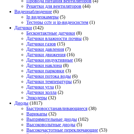
Провода питания вентиляторов
(4)
Решетки для вентиляторов
(44)
Видеонаблюдение
(6)
Ip видеокамеры
(5)
Тестеры cctv и ip-видеосистем
(1)
Датчики
(142)
Бесконтактные датчики
(8)
Датчики влажности почвы
(3)
Датчики газов
(15)
Датчики давления
(7)
Датчики движения
(16)
Датчики индуктивные
(16)
Датчики наклона
(8)
Датчики парковки
(3)
Датчики потока воды
(6)
Датчики температуры
(25)
Датчики угла
(1)
Датчики холла
(2)
Энкодеры
(32)
Диоды
(1817)
Быстровосстанавливающиеся
(38)
Варикапы
(32)
Выпрямительные диоды
(102)
Высоковольтные диоды
(5)
Высокочастотные переключающие
(53)