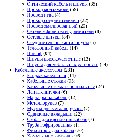
Оптический кабель и шнуры
(35)
Провод монтажный
(59)
Провод пгва
(4)
Провод соединительный
(22)
Провод эмалированный
(20)
Сетевые фильтры и удлинители
(8)
Сетевые шнуры
(84)
Соединительные авто шнуры
(5)
Телефонный кабель
(14)
Шлейф
(94)
Шнуры высокочастотные
(13)
Шнуры для мобильных устройств
(54)
Кабельные аксессуары
(281)
Бандаж кабельный
(14)
Кабельные стяжки
(93)
Кабельные стяжки специальные
(24)
Ленты-липучки
(6)
Маркеры на кабель
(12)
Металлорукав
(7)
Муфты для металлорукава
(7)
Сдвижные вкладыши
(22)
Скобы для крепления кабеля
(7)
Труба гофрированная
(1)
Фиксаторы для кабеля
(70)
Хомуты многоразовые
(6)