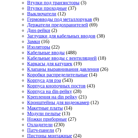
Втулки под транзисторы
(3)
Втулки проходные
(37)
Выключатели
(12)
Гермовводы под металлорукав
(9)
Держатели предохранителей
(69)
Дин-рейки
(2)
Заглушки для кабельных вводов
(38)
Замки
(16)
Изоляторы
(22)
Кабельные вводы
(488)
Кабельные вводы с вентиляцией
(18)
Каркасы для катушек
(19)
Клапаны выравнивания давления
(26)
Коробки распределительные
(14)
Корпуса для рэа
(543)
Корпуса кнопочных постов
(43)
Корпуса на din-рейку
(28)
Крепления на din рейку
(21)
Кронштейны для видеокамер
(12)
Макетные платы
(14)
Модули пельтье
(13)
Ножки приборные
(27)
Охладители
(230)
Патч-панели
(7)
Пистоны монтажные
(24)