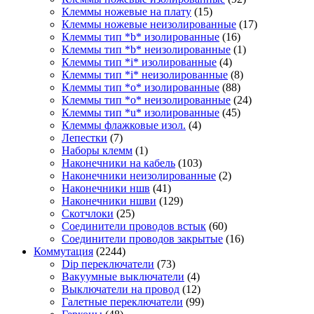
Клеммы ножевые на плату
(15)
Клеммы ножевые неизолированные
(17)
Клеммы тип *b* изолированные
(16)
Клеммы тип *b* неизолированные
(1)
Клеммы тип *i* изолированные
(4)
Клеммы тип *i* неизолированные
(8)
Клеммы тип *o* изолированные
(88)
Клеммы тип *o* неизолированные
(24)
Клеммы тип *u* изолированные
(45)
Клеммы флажковые изол.
(4)
Лепестки
(7)
Наборы клемм
(1)
Наконечники на кабель
(103)
Наконечники неизолированные
(2)
Наконечники ншв
(41)
Наконечники ншви
(129)
Скотчлоки
(25)
Соединители проводов встык
(60)
Соединители проводов закрытые
(16)
Коммутация
(2244)
Dip переключатели
(73)
Вакуумные выключатели
(4)
Выключатели на провод
(12)
Галетные переключатели
(99)