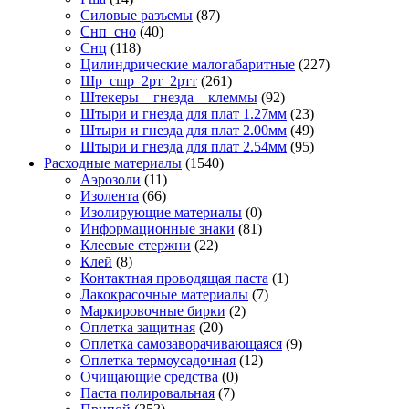
Силовые разъемы
(87)
Снп_сно
(40)
Снц
(118)
Цилиндрические малогабаритные
(227)
Шр_сшр_2рт_2ртт
(261)
Штекеры _ гнезда _ клеммы
(92)
Штыри и гнезда для плат 1.27мм
(23)
Штыри и гнезда для плат 2.00мм
(49)
Штыри и гнезда для плат 2.54мм
(95)
Расходные материалы
(1540)
Аэрозоли
(11)
Изолента
(66)
Изолирующие материалы
(0)
Информационные знаки
(81)
Клеевые стержни
(22)
Клей
(8)
Контактная проводящая паста
(1)
Лакокрасочные материалы
(7)
Маркировочные бирки
(2)
Оплетка защитная
(20)
Оплетка самозаворачивающаяся
(9)
Оплетка термоусадочная
(12)
Очищающие средства
(0)
Паста полировальная
(7)