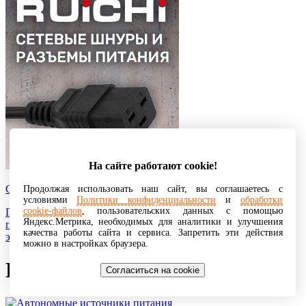
На сайте работают cookie!
Сетевые шнуры
Продолжая использовать наш сайт, вы соглашаетесь с
условиями
Политики конфиденциальности
и
обработки
cookie-файлов
, пользовательских данных с помощью
Представляют собой разновидность кабельной продукции,
Яндекс.Метрика, необходимых для аналитики и улучшения
предназначенную для соединения различной техники с
качества работы сайта и сервиса. Запретить эти действия
электрической сетью.
можно в настройках браузера.
Источники питания
Согласиться на cookie