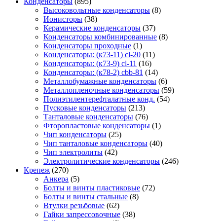
Конденсаторы
(895)
Высоковольтные конденсаторы
(8)
Ионисторы
(38)
Керамические конденсаторы
(37)
Конденсаторы комбинированные
(8)
Конденсаторы проходные
(1)
Конденсаторы: (к73-11) cl-20
(11)
Конденсаторы: (к73-9) cl-11
(16)
Конденсаторы: (к78-2) cbb-81
(14)
Металлобумажные конденсаторы
(6)
Металлопленочные конденсаторы
(59)
Полиэтилентерефталатные конд.
(54)
Пусковые конденсаторы
(213)
Танталовые конденсаторы
(76)
Фторопластовые конденсаторы
(1)
Чип конденсаторы
(25)
Чип танталовые конденсаторы
(40)
Чип электролиты
(42)
Электролитические конденсаторы
(246)
Крепеж
(270)
Анкера
(5)
Болты и винты пластиковые
(72)
Болты и винты стальные
(8)
Втулки резьбовые
(62)
Гайки запрессовочные
(38)