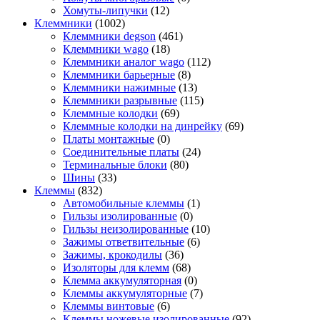
Хомуты-липучки
(12)
Клеммники
(1002)
Клеммники degson
(461)
Клеммники wago
(18)
Клеммники аналог wago
(112)
Клеммники барьерные
(8)
Клеммники нажимные
(13)
Клеммники разрывные
(115)
Клеммные колодки
(69)
Клеммные колодки на динрейку
(69)
Платы монтажные
(0)
Соединительные платы
(24)
Терминальные блоки
(80)
Шины
(33)
Клеммы
(832)
Автомобильные клеммы
(1)
Гильзы изолированные
(0)
Гильзы неизолированные
(10)
Зажимы ответвительные
(6)
Зажимы, крокодилы
(36)
Изоляторы для клемм
(68)
Клемма аккумуляторная
(0)
Клеммы аккумуляторные
(7)
Клеммы винтовые
(6)
Клеммы ножевые изолированные
(92)