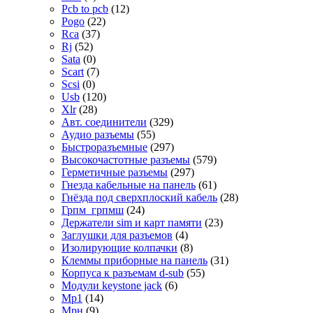
Pcb to pcb
(12)
Pogo
(22)
Rca
(37)
Rj
(52)
Sata
(0)
Scart
(7)
Scsi
(0)
Usb
(120)
Xlr
(28)
Авт. соединители
(329)
Аудио разъемы
(55)
Быстроразъемные
(297)
Высокочастотные разъемы
(579)
Герметичные разъемы
(297)
Гнезда кабельные на панель
(61)
Гнёзда под сверхплоский кабель
(28)
Грпм_грпмш
(24)
Держатели sim и карт памяти
(23)
Заглушки для разъемов
(4)
Изолирующие колпачки
(8)
Клеммы приборные на панель
(31)
Корпуса к разъемам d-sub
(55)
Модули keystone jack
(6)
Мр1
(14)
Мрн
(9)