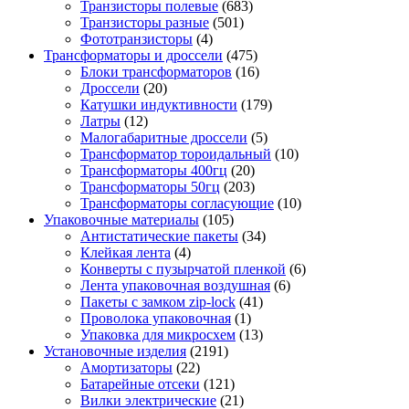
Транзисторы полевые
(683)
Транзисторы разные
(501)
Фототранзисторы
(4)
Трансформаторы и дроссели
(475)
Блоки трансформаторов
(16)
Дроссели
(20)
Катушки индуктивности
(179)
Латры
(12)
Малогабаритные дроссели
(5)
Трансформатор тороидальный
(10)
Трансформаторы 400гц
(20)
Трансформаторы 50гц
(203)
Трансформаторы согласующие
(10)
Упаковочные материалы
(105)
Антистатические пакеты
(34)
Клейкая лента
(4)
Конверты с пузырчатой пленкой
(6)
Лента упаковочная воздушная
(6)
Пакеты с замком zip-lock
(41)
Проволока упаковочная
(1)
Упаковка для микросхем
(13)
Установочные изделия
(2191)
Амортизаторы
(22)
Батарейные отсеки
(121)
Вилки электрические
(21)