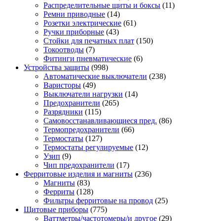
Распределительные щиты и боксы
(11)
Ремни приводные
(14)
Розетки электрические
(61)
Ручки приборные
(43)
Стойки для печатных плат
(150)
Токоотводы
(7)
Фитинги пневматические
(6)
Устройства защиты
(998)
Автоматические выключатели
(238)
Варисторы
(49)
Выключатели нагрузки
(14)
Предохранители
(265)
Разрядники
(115)
Самовосстанавливающиеся пред.
(86)
Термопредохранители
(66)
Термостаты
(127)
Термостаты регулируемые
(12)
Узип
(9)
Чип предохранители
(17)
Ферритовые изделия и магниты
(236)
Магниты
(83)
Ферриты
(128)
Фильтры ферритовые на провод
(25)
Щитовые приборы
(775)
Ваттметры/частотомеры/и другое
(29)