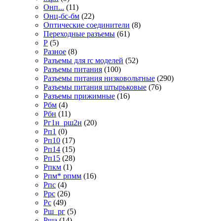
Онп...
(11)
Онц-бс-бм
(22)
Оптические соединители
(8)
Переходные разъемы
(61)
Р
(5)
Разное
(8)
Разъемы для rc моделей
(52)
Разъемы питания
(100)
Разъемы питания низковольтные
(290)
Разъемы питания штырьковые
(76)
Разъемы прижимные
(16)
Рбм
(4)
Рбн
(11)
Рг1н_рш2н
(20)
Рп1
(0)
Рп10
(17)
Рп14
(15)
Рп15
(28)
Рпкм
(1)
Рпм* рпмм
(16)
Рпс
(4)
Ррс
(26)
Рс
(49)
Рш_рг
(5)
Рша
(14)