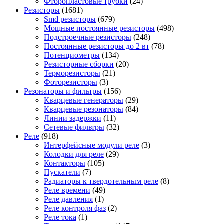
Фторопластовые трубки
(24)
Резисторы
(1681)
Smd резисторы
(679)
Мощные постоянные резисторы
(498)
Подстроечные резисторы
(248)
Постоянные резисторы до 2 вт
(78)
Потенциометры
(134)
Резисторные сборки
(20)
Терморезисторы
(21)
Фоторезисторы
(3)
Резонаторы и фильтры
(156)
Кварцевые генераторы
(29)
Кварцевые резонаторы
(84)
Линии задержки
(11)
Сетевые фильтры
(32)
Реле
(918)
Интерфейсные модули реле
(3)
Колодки для реле
(29)
Контакторы
(105)
Пускатели
(7)
Радиаторы к твердотельным реле
(8)
Реле времени
(49)
Реле давления
(1)
Реле контроля фаз
(2)
Реле тока
(1)