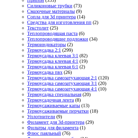
Припой
(353)
Силиконовые трубки
(73)
Смазочные материалы
(9)
Сопла для 3d принтера
(14)
Средства для изготовления пп
(2)
Текстолит
(25)
Теплопроводящая паста
(6)
Теплопроводящие подложки
(34)
Термоиндикаторы
(2)
Термоусадка 2:1
(299)
Термоусадка клеевая 3:1
(82)
Термоусадка клеевая 4:1
(19)
Термоусадка клеевая 6:1
(2)
Термоусадка пвх
(26)
Термоусадка самозатухающая 2:1
(120)
Термоусадка самозатухающая 3:1
(20)
Термоусадка самозатухающая 4:1
(10)
Термоусадка специальная
(20)
Термоусадочная лента
(8)
Термоусаживаемые капы
(13)
Термоусаживаемые перчатки
(18)
Уплотнители
(9)
Филамент для 3d-принтера
(29)
Фильтры для филамента
(1)
Флюс паяльный
(76)