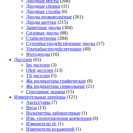
Диодные мосты
(208)
Диодные сборки
(11)
Диодные столбы
(6)
Диоды низковольтные
(261)
Диоды шоттки
(215)
Защитные диоды
(384)
Силовые диоды
(88)
Стабилитроны
(284)
Супербыстродействующие диоды
(17)
Ультрабыстродействующие
(49)
Фотодиоды
(16)
Дисплеи
(65)
Ips дисплеи
(3)
Oled дисплеи
(13)
Tft дисплеи
(5)
Жк индикаторы графические
(8)
Жк индикаторы символьные
(21)
Сенсорные экраны
(15)
Измерительные приборы
(121)
Аксессуары
(7)
Весы
(13)
Вольтметры лабораторные
(1)
Изм. сопротивления заземления
(0)
Измерители rlc
(1)
Измерители искажений
(1)