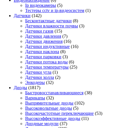
Видеонаблюдение
(6)
Ip видеокамеры
(5)
Тестеры cctv и ip-видеосистем
(1)
Датчики
(142)
Бесконтактные датчики
(8)
Датчики влажности почвы
(3)
Датчики газов
(15)
Датчики давления
(7)
Датчики движения
(16)
Датчики индуктивные
(16)
Датчики наклона
(8)
Датчики парковки
(3)
Датчики потока воды
(6)
Датчики температуры
(25)
Датчики угла
(1)
Датчики холла
(2)
Энкодеры
(32)
Диоды
(1817)
Быстровосстанавливающиеся
(38)
Варикапы
(32)
Выпрямительные диоды
(102)
Высоковольтные диоды
(5)
Высокочастотные переключающие
(53)
Высокоэффективные диоды
(11)
Диодные модули
(37)