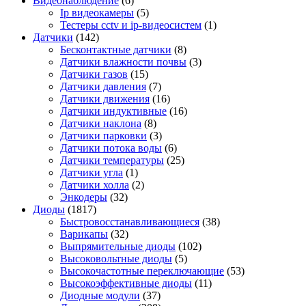
Видеонаблюдение
(6)
Ip видеокамеры
(5)
Тестеры cctv и ip-видеосистем
(1)
Датчики
(142)
Бесконтактные датчики
(8)
Датчики влажности почвы
(3)
Датчики газов
(15)
Датчики давления
(7)
Датчики движения
(16)
Датчики индуктивные
(16)
Датчики наклона
(8)
Датчики парковки
(3)
Датчики потока воды
(6)
Датчики температуры
(25)
Датчики угла
(1)
Датчики холла
(2)
Энкодеры
(32)
Диоды
(1817)
Быстровосстанавливающиеся
(38)
Варикапы
(32)
Выпрямительные диоды
(102)
Высоковольтные диоды
(5)
Высокочастотные переключающие
(53)
Высокоэффективные диоды
(11)
Диодные модули
(37)