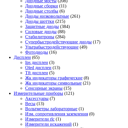
Диодные мосты
(208)
Диодные сборки
(11)
Диодные столбы
(6)
Диоды низковольтные
(261)
Диоды шоттки
(215)
Защитные диоды
(384)
Силовые диоды
(88)
Стабилитроны
(284)
Супербыстродействующие диоды
(17)
Ультрабыстродействующие
(49)
Фотодиоды
(16)
Дисплеи
(65)
Ips дисплеи
(3)
Oled дисплеи
(13)
Tft дисплеи
(5)
Жк индикаторы графические
(8)
Жк индикаторы символьные
(21)
Сенсорные экраны
(15)
Измерительные приборы
(121)
Аксессуары
(7)
Весы
(13)
Вольтметры лабораторные
(1)
Изм. сопротивления заземления
(0)
Измерители rlc
(1)
Измерители искажений
(1)