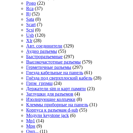
Pogo
(22)
Rca
(37)
Rj
(52)
Sata
(0)
Scart
(7)
Scsi
(0)
Usb
(120)
Xlr
(28)
Авт. соединители
(329)
Аудио разъемы
(55)
Быстроразъемные
(297)
Высокочастотные разъемы
(579)
Герметичные разъемы
(297)
Гнезда кабельные на панель
(61)
Гнёзда под сверхплоский кабель
(28)
Грпм_грпмш
(24)
Держатели sim и карт памяти
(23)
Заглушки для разъемов
(4)
Изолирующие колпачки
(8)
Клеммы приборные на панель
(31)
Корпуса к разъемам d-sub
(55)
Модули keystone jack
(6)
Мр1
(14)
Мрн
(9)
Онп...
(11)