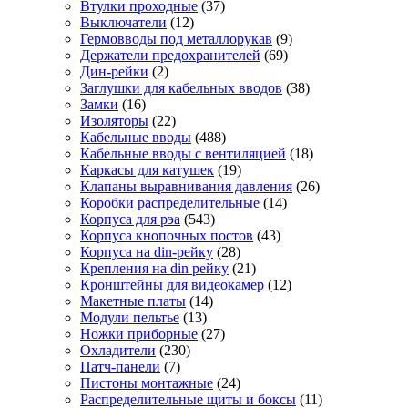
Втулки проходные
(37)
Выключатели
(12)
Гермовводы под металлорукав
(9)
Держатели предохранителей
(69)
Дин-рейки
(2)
Заглушки для кабельных вводов
(38)
Замки
(16)
Изоляторы
(22)
Кабельные вводы
(488)
Кабельные вводы с вентиляцией
(18)
Каркасы для катушек
(19)
Клапаны выравнивания давления
(26)
Коробки распределительные
(14)
Корпуса для рэа
(543)
Корпуса кнопочных постов
(43)
Корпуса на din-рейку
(28)
Крепления на din рейку
(21)
Кронштейны для видеокамер
(12)
Макетные платы
(14)
Модули пельтье
(13)
Ножки приборные
(27)
Охладители
(230)
Патч-панели
(7)
Пистоны монтажные
(24)
Распределительные щиты и боксы
(11)