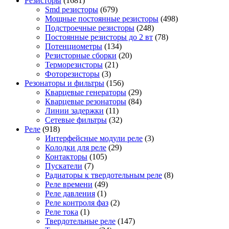
Резисторы
(1681)
Smd резисторы
(679)
Мощные постоянные резисторы
(498)
Подстроечные резисторы
(248)
Постоянные резисторы до 2 вт
(78)
Потенциометры
(134)
Резисторные сборки
(20)
Терморезисторы
(21)
Фоторезисторы
(3)
Резонаторы и фильтры
(156)
Кварцевые генераторы
(29)
Кварцевые резонаторы
(84)
Линии задержки
(11)
Сетевые фильтры
(32)
Реле
(918)
Интерфейсные модули реле
(3)
Колодки для реле
(29)
Контакторы
(105)
Пускатели
(7)
Радиаторы к твердотельным реле
(8)
Реле времени
(49)
Реле давления
(1)
Реле контроля фаз
(2)
Реле тока
(1)
Твердотельные реле
(147)