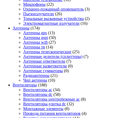
Микрофоны
(22)
Охранно-пожарный оповещатель
(3)
Пьезоизлучатели
(26)
Тональные вызывные устройства
(2)
Электромагнитные излучатели
(16)
Антенны
(174)
Антенны gps
(13)
Антенны gsm
(50)
Антенны wifi
(27)
Антенны тв
(14)
Антенны телескопические
(25)
Антенные делители (сплиттеры)
(7)
Антенные ответвители
(7)
Антенные разветвители
(0)
Антенные сумматоры
(0)
Радиоантенны
(21)
Чип антенны
(10)
Вентиляторы
(188)
Вентиляторы ac
(34)
Вентиляторы dc
(58)
Вентиляторы центробежные ac
(8)
Вентиляторы-улитка dc
(32)
Монтажные элементы
(8)
Провода питания вентиляторов
(4)