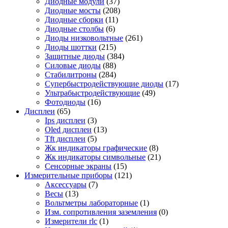
Диодные модули
(37)
Диодные мосты
(208)
Диодные сборки
(11)
Диодные столбы
(6)
Диоды низковольтные
(261)
Диоды шоттки
(215)
Защитные диоды
(384)
Силовые диоды
(88)
Стабилитроны
(284)
Супербыстродействующие диоды
(17)
Ультрабыстродействующие
(49)
Фотодиоды
(16)
Дисплеи
(65)
Ips дисплеи
(3)
Oled дисплеи
(13)
Tft дисплеи
(5)
Жк индикаторы графические
(8)
Жк индикаторы символьные
(21)
Сенсорные экраны
(15)
Измерительные приборы
(121)
Аксессуары
(7)
Весы
(13)
Вольтметры лабораторные
(1)
Изм. сопротивления заземления
(0)
Измерители rlc
(1)