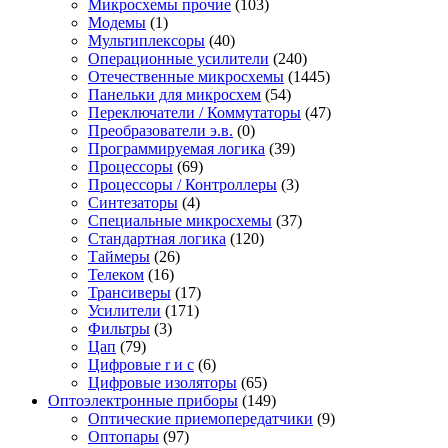
Микросхемы прочие
(103)
Модемы
(1)
Мультиплексоры
(40)
Операционные усилители
(240)
Отечественные микросхемы
(1445)
Панельки для микросхем
(54)
Переключатели / Коммутаторы
(47)
Преобразователи э.в.
(0)
Программируемая логика
(39)
Процессоры
(69)
Процессоры / Контроллеры
(3)
Синтезаторы
(4)
Специальные микросхемы
(37)
Стандартная логика
(120)
Таймеры
(26)
Телеком
(16)
Трансиверы
(17)
Усилители
(171)
Фильтры
(3)
Цап
(79)
Цифровые r и c
(6)
Цифровые изоляторы
(65)
Оптоэлектронные приборы
(149)
Оптические приемопередатчики
(9)
Оптопары
(97)