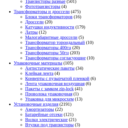
Транзисторы разные
(501)
Фототранзисторы
(4)
Трансформаторы и дроссели
(475)
Блоки трансформаторов
(16)
Дроссели
(20)
Катушки индуктивности
(179)
Латры
(12)
Малогабаритные дроссели
(5)
Трансформатор тороидальный
(10)
Трансформаторы 400гц
(20)
Трансформаторы 50гц
(203)
Трансформаторы согласующие
(10)
Упаковочные материалы
(105)
Антистатические пакеты
(34)
Клейкая лента
(4)
Конверты с пузырчатой пленкой
(6)
Лента упаковочная воздушная
(6)
Пакеты с замком zip-lock
(41)
Проволока упаковочная
(1)
Упаковка для микросхем
(13)
Установочные изделия
(2191)
Амортизаторы
(22)
Батарейные отсеки
(121)
Вилки электрические
(21)
Втулки под транзисторы
(3)