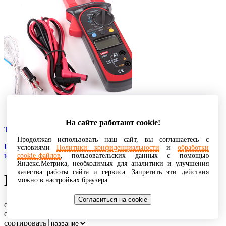
На сайте работают cookie!
Токоизмерительные клещи
Продолжая использовать наш сайт, вы соглашаетесь с
Прибор для измерения тока без разрыва цепи, в которой
условиями
Политики конфиденциальности
и
обработки
измеряется ток и без электрического контакта с ней.
cookie-файлов
, пользовательских данных с помощью
Яндекс.Метрика, необходимых для аналитики и улучшения
качества работы сайта и сервиса. Запретить эти действия
Клей
можно в настройках браузера.
Согласиться на cookie
отображено: 8 из 8 записей
отобразить
сортировать