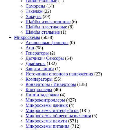
Гайки стальные
(1)
Саморезы
(14)
Такелаж
(22)
Хомуты
(29)
Шайбы изоляционные
(6)
Шайбы пластиковые
(6)
Шайбы стальные
(1)
Микросхемы
(5038)
Аналоговые фильтры
(0)
Ацп
(98)
Генераторы
(2)
Датчики / Сенсоры
(54)
Драйверы
(132)
Защита линии
(1)
Источники опорного напряжения
(23)
Компараторы
(55)
Конверторы / Инверторы
(138)
Контроллеры
(46)
Линии задержки
(4)
Микроконтроллеры
(427)
Микросхемы данных
(4)
Микросхемы интерфейсов
(181)
Микросхемы общего назначения
(5)
Микросхемы памяти
(571)
Микросхемы питания
(712)