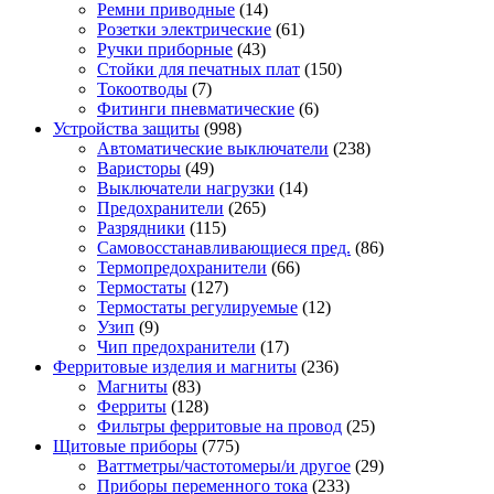
Ремни приводные
(14)
Розетки электрические
(61)
Ручки приборные
(43)
Стойки для печатных плат
(150)
Токоотводы
(7)
Фитинги пневматические
(6)
Устройства защиты
(998)
Автоматические выключатели
(238)
Варисторы
(49)
Выключатели нагрузки
(14)
Предохранители
(265)
Разрядники
(115)
Самовосстанавливающиеся пред.
(86)
Термопредохранители
(66)
Термостаты
(127)
Термостаты регулируемые
(12)
Узип
(9)
Чип предохранители
(17)
Ферритовые изделия и магниты
(236)
Магниты
(83)
Ферриты
(128)
Фильтры ферритовые на провод
(25)
Щитовые приборы
(775)
Ваттметры/частотомеры/и другое
(29)
Приборы переменного тока
(233)