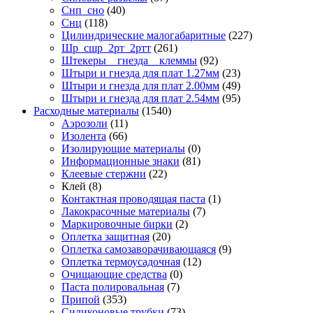
Снп_сно
(40)
Снц
(118)
Цилиндрические малогабаритные
(227)
Шр_сшр_2рт_2ртт
(261)
Штекеры _ гнезда _ клеммы
(92)
Штыри и гнезда для плат 1.27мм
(23)
Штыри и гнезда для плат 2.00мм
(49)
Штыри и гнезда для плат 2.54мм
(95)
Расходные материалы
(1540)
Аэрозоли
(11)
Изолента
(66)
Изолирующие материалы
(0)
Информационные знаки
(81)
Клеевые стержни
(22)
Клей
(8)
Контактная проводящая паста
(1)
Лакокрасочные материалы
(7)
Маркировочные бирки
(2)
Оплетка защитная
(20)
Оплетка самозаворачивающаяся
(9)
Оплетка термоусадочная
(12)
Очищающие средства
(0)
Паста полировальная
(7)
Припой
(353)
Силиконовые трубки
(73)