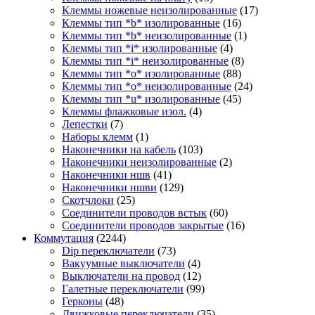
Клеммы ножевые неизолированные
(17)
Клеммы тип *b* изолированные
(16)
Клеммы тип *b* неизолированные
(1)
Клеммы тип *i* изолированные
(4)
Клеммы тип *i* неизолированные
(8)
Клеммы тип *o* изолированные
(88)
Клеммы тип *o* неизолированные
(24)
Клеммы тип *u* изолированные
(45)
Клеммы флажковые изол.
(4)
Лепестки
(7)
Наборы клемм
(1)
Наконечники на кабель
(103)
Наконечники неизолированные
(2)
Наконечники ншв
(41)
Наконечники ншви
(129)
Скотчлоки
(25)
Соединители проводов встык
(60)
Соединители проводов закрытые
(16)
Коммутация
(2244)
Dip переключатели
(73)
Вакуумные выключатели
(4)
Выключатели на провод
(12)
Галетные переключатели
(99)
Герконы
(48)
Движковые переключатели
(35)