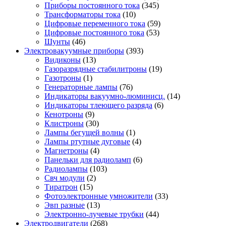
Приборы постоянного тока
(345)
Трансформаторы тока
(10)
Цифровые переменного тока
(59)
Цифровые постоянного тока
(53)
Шунты
(46)
Электровакуумные приборы
(393)
Видиконы
(13)
Газоразрядные стабилитроны
(19)
Газотроны
(1)
Генераторные лампы
(76)
Индикаторы вакуумно-люминисц.
(14)
Индикаторы тлеющего разряда
(6)
Кенотроны
(9)
Клистроны
(30)
Лампы бегущей волны
(1)
Лампы ртутные дуговые
(4)
Магнетроны
(4)
Панельки для радиоламп
(6)
Радиолампы
(103)
Свч модули
(2)
Тиратрон
(15)
Фотоэлектронные умножители
(33)
Эвп разные
(13)
Электронно-лучевые трубки
(44)
Электродвигатели
(268)