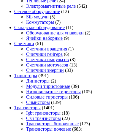
Тепловые реле
(24)
Электромагнитные реле
(542)
Сетевое оборудование
(12)
Sfp модули
(5)
Коммутаторы
(7)
Складское оборудование
(11)
Оборудование для упаковки
(2)
Ячейки наборные
(9)
Счетчики
(61)
Счетчики вращения
(1)
Счетчики гейгера
(6)
Счетчики импульсов
(8)
Счетчики моточасов
(13)
Счетчики энергии
(33)
Тиристоры
(391)
Динисторы
(2)
Модули тиристорные
(39)
Низковольтные тиристоры
(105)
Силовые тиристоры
(106)
Симисторы
(139)
Транзисторы
(1401)
Igbt транзисторы
(18)
Свч транзисторы
(22)
Транзисторы биполярные
(173)
Транзисторы полевые
(683)