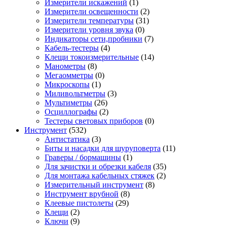
Измерители искажений
(1)
Измерители освещенности
(2)
Измерители температуры
(31)
Измерители уровня звука
(0)
Индикаторы сети,пробники
(7)
Кабель-тестеры
(4)
Клещи токоизмерительные
(14)
Манометры
(8)
Мегаомметры
(0)
Микроскопы
(1)
Миливольтметры
(3)
Мультиметры
(26)
Осциллографы
(2)
Тестеры световых приборов
(0)
Инструмент
(532)
Антистатика
(3)
Биты и насадки для шуруповерта
(11)
Граверы / бормашины
(1)
Для зачистки и обрезки кабеля
(35)
Для монтажа кабельных стяжек
(2)
Измерительный инструмент
(8)
Инструмент врубной
(8)
Клеевые пистолеты
(29)
Клещи
(2)
Ключи
(9)