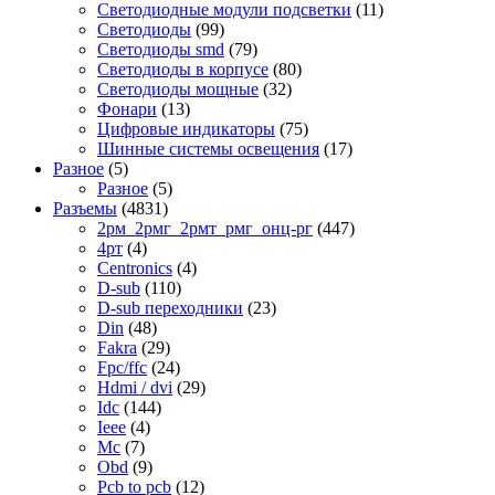
Светодиодные модули подсветки
(11)
Светодиоды
(99)
Светодиоды smd
(79)
Светодиоды в корпусе
(80)
Светодиоды мощные
(32)
Фонари
(13)
Цифровые индикаторы
(75)
Шинные системы освещения
(17)
Разное
(5)
Разное
(5)
Разъемы
(4831)
2рм_2рмг_2рмт_рмг_онц-рг
(447)
4рт
(4)
Centronics
(4)
D-sub
(110)
D-sub переходники
(23)
Din
(48)
Fakra
(29)
Fpc/ffc
(24)
Hdmi / dvi
(29)
Idc
(144)
Ieee
(4)
Mc
(7)
Obd
(9)
Pcb to pcb
(12)