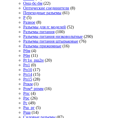
Онц-бс-бм
(22)
Оптические соединители
(8)
Переходные разъемы
(61)
Р
(5)
Разное
(8)
Разъемы для rc моделей
(52)
Разъемы питания
(100)
Разъемы питания низковольтные
(290)
Разъемы питания штырьковые
(76)
Разъемы прижимные
(16)
Рбм
(4)
Рбн
(11)
Рг1н_рш2н
(20)
Рп1
(0)
Рп10
(17)
Рп14
(15)
Рп15
(28)
Рпкм
(1)
Рпм* рпмм
(16)
Рпс
(4)
Ррс
(26)
Рс
(49)
Рш_рг
(5)
Рша
(14)
Силовые разъемы
(87)