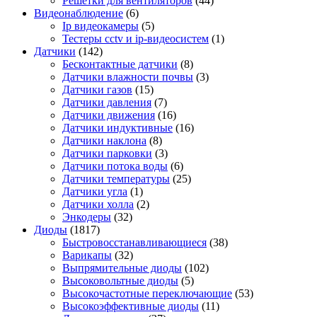
Решетки для вентиляторов
(44)
Видеонаблюдение
(6)
Ip видеокамеры
(5)
Тестеры cctv и ip-видеосистем
(1)
Датчики
(142)
Бесконтактные датчики
(8)
Датчики влажности почвы
(3)
Датчики газов
(15)
Датчики давления
(7)
Датчики движения
(16)
Датчики индуктивные
(16)
Датчики наклона
(8)
Датчики парковки
(3)
Датчики потока воды
(6)
Датчики температуры
(25)
Датчики угла
(1)
Датчики холла
(2)
Энкодеры
(32)
Диоды
(1817)
Быстровосстанавливающиеся
(38)
Варикапы
(32)
Выпрямительные диоды
(102)
Высоковольтные диоды
(5)
Высокочастотные переключающие
(53)
Высокоэффективные диоды
(11)