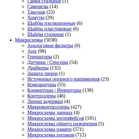
Гайки стальные
(1)
Саморезы
(14)
Такелаж
(22)
Хомуты
(29)
Шайбы изоляционные
(6)
Шайбы пластиковые
(6)
Шайбы стальные
(1)
Микросхемы
(5038)
Аналоговые фильтры
(0)
Ацп
(98)
Генераторы
(2)
Датчики / Сенсоры
(54)
Драйверы
(132)
Защита линии
(1)
Источники опорного напряжения
(23)
Компараторы
(55)
Конверторы / Инверторы
(138)
Контроллеры
(46)
Линии задержки
(4)
Микроконтроллеры
(427)
Микросхемы данных
(4)
Микросхемы интерфейсов
(181)
Микросхемы общего назначения
(5)
Микросхемы памяти
(571)
Микросхемы питания
(712)