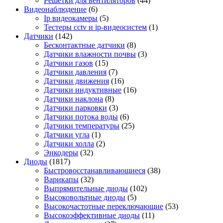
Решетки для вентиляторов
(44)
Видеонаблюдение
(6)
Ip видеокамеры
(5)
Тестеры cctv и ip-видеосистем
(1)
Датчики
(142)
Бесконтактные датчики
(8)
Датчики влажности почвы
(3)
Датчики газов
(15)
Датчики давления
(7)
Датчики движения
(16)
Датчики индуктивные
(16)
Датчики наклона
(8)
Датчики парковки
(3)
Датчики потока воды
(6)
Датчики температуры
(25)
Датчики угла
(1)
Датчики холла
(2)
Энкодеры
(32)
Диоды
(1817)
Быстровосстанавливающиеся
(38)
Варикапы
(32)
Выпрямительные диоды
(102)
Высоковольтные диоды
(5)
Высокочастотные переключающие
(53)
Высокоэффективные диоды
(11)