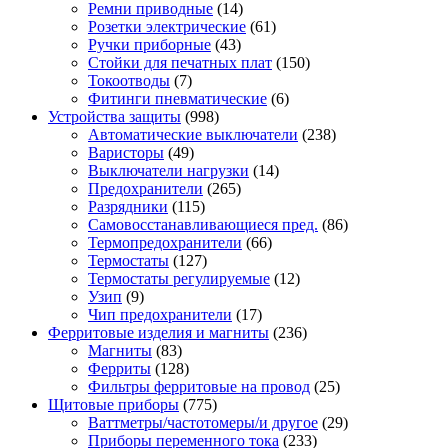
Ремни приводные
(14)
Розетки электрические
(61)
Ручки приборные
(43)
Стойки для печатных плат
(150)
Токоотводы
(7)
Фитинги пневматические
(6)
Устройства защиты
(998)
Автоматические выключатели
(238)
Варисторы
(49)
Выключатели нагрузки
(14)
Предохранители
(265)
Разрядники
(115)
Самовосстанавливающиеся пред.
(86)
Термопредохранители
(66)
Термостаты
(127)
Термостаты регулируемые
(12)
Узип
(9)
Чип предохранители
(17)
Ферритовые изделия и магниты
(236)
Магниты
(83)
Ферриты
(128)
Фильтры ферритовые на провод
(25)
Щитовые приборы
(775)
Ваттметры/частотомеры/и другое
(29)
Приборы переменного тока
(233)