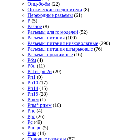
Онц-бс-бм
(22)
Оптические соединители
(8)
Переходные разъемы
(61)
Р
(5)
Разное
(8)
Разъемы для rc моделей
(52)
Разъемы питания
(100)
Разъемы питания низковольтные
(290)
Разъемы питания штырьковые
(76)
Разъемы прижимные
(16)
Рбм
(4)
Рбн
(11)
Рг1н_рш2н
(20)
Рп1
(0)
Рп10
(17)
Рп14
(15)
Рп15
(28)
Рпкм
(1)
Рпм* рпмм
(16)
Рпс
(4)
Ррс
(26)
Рс
(49)
Рш_рг
(5)
Рша
(14)
Силовые разъемы
(87)