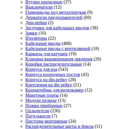
Втулки проходные
(37)
Выключатели
(12)
Гермовводы под металлорукав
(9)
Держатели предохранителей
(69)
Дин-рейки
(2)
Заглушки для кабельных вводов
(38)
Замки
(16)
Изоляторы
(22)
Кабельные вводы
(488)
Кабельные вводы с вентиляцией
(18)
Каркасы для катушек
(19)
Клапаны выравнивания давления
(26)
Коробки распределительные
(14)
Корпуса для рэа
(543)
Корпуса кнопочных постов
(43)
Корпуса на din-рейку
(28)
Крепления на din рейку
(21)
Кронштейны для видеокамер
(12)
Макетные платы
(14)
Модули пельтье
(13)
Ножки приборные
(27)
Охладители
(230)
Патч-панели
(7)
Пистоны монтажные
(24)
Распределительные щиты и боксы
(11)