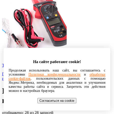
На сайте работают cookie!
Токоизмерительные клещи
Продолжая использовать наш сайт, вы соглашаетесь с
Прибор для измерения тока без разрыва цепи, в которой
условиями
Политики конфиденциальности
и
обработки
измеряется ток и без электрического контакта с ней.
cookie-файлов
, пользовательских данных с помощью
Яндекс.Метрика, необходимых для аналитики и улучшения
качества работы сайта и сервиса. Запретить эти действия
Гнёзда под сверхплоский
можно в настройках браузера.
кабель
Согласиться на cookie
отображено: 28 из 28 записей