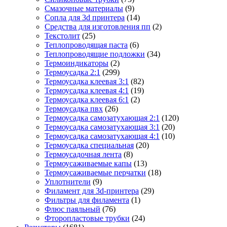
Смазочные материалы
(9)
Сопла для 3d принтера
(14)
Средства для изготовления пп
(2)
Текстолит
(25)
Теплопроводящая паста
(6)
Теплопроводящие подложки
(34)
Термоиндикаторы
(2)
Термоусадка 2:1
(299)
Термоусадка клеевая 3:1
(82)
Термоусадка клеевая 4:1
(19)
Термоусадка клеевая 6:1
(2)
Термоусадка пвх
(26)
Термоусадка самозатухающая 2:1
(120)
Термоусадка самозатухающая 3:1
(20)
Термоусадка самозатухающая 4:1
(10)
Термоусадка специальная
(20)
Термоусадочная лента
(8)
Термоусаживаемые капы
(13)
Термоусаживаемые перчатки
(18)
Уплотнители
(9)
Филамент для 3d-принтера
(29)
Фильтры для филамента
(1)
Флюс паяльный
(76)
Фторопластовые трубки
(24)