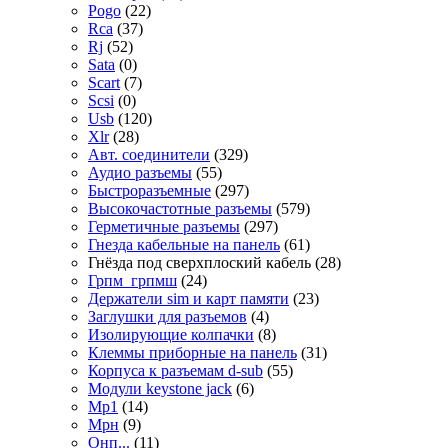
Pogo
(22)
Rca
(37)
Rj
(52)
Sata
(0)
Scart
(7)
Scsi
(0)
Usb
(120)
Xlr
(28)
Авт. соединители
(329)
Аудио разъемы
(55)
Быстроразъемные
(297)
Высокочастотные разъемы
(579)
Герметичные разъемы
(297)
Гнезда кабельные на панель
(61)
Гнёзда под сверхплоский кабель
(28)
Грпм_грпмш
(24)
Держатели sim и карт памяти
(23)
Заглушки для разъемов
(4)
Изолирующие колпачки
(8)
Клеммы приборные на панель
(31)
Корпуса к разъемам d-sub
(55)
Модули keystone jack
(6)
Мр1
(14)
Мрн
(9)
Онп...
(11)