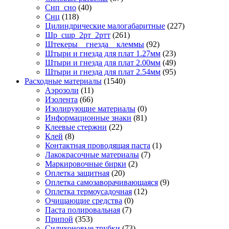
Снп_сно
(40)
Снц
(118)
Цилиндрические малогабаритные
(227)
Шр_сшр_2рт_2ртт
(261)
Штекеры _ гнезда _ клеммы
(92)
Штыри и гнезда для плат 1.27мм
(23)
Штыри и гнезда для плат 2.00мм
(49)
Штыри и гнезда для плат 2.54мм
(95)
Расходные материалы
(1540)
Аэрозоли
(11)
Изолента
(66)
Изолирующие материалы
(0)
Информационные знаки
(81)
Клеевые стержни
(22)
Клей
(8)
Контактная проводящая паста
(1)
Лакокрасочные материалы
(7)
Маркировочные бирки
(2)
Оплетка защитная
(20)
Оплетка самозаворачивающаяся
(9)
Оплетка термоусадочная
(12)
Очищающие средства
(0)
Паста полировальная
(7)
Припой
(353)
Силиконовые трубки
(73)