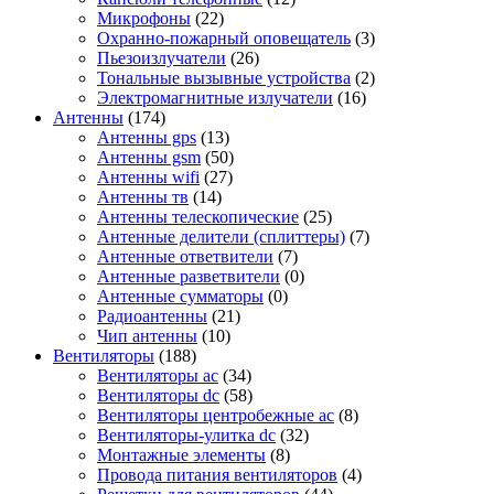
Микрофоны
(22)
Охранно-пожарный оповещатель
(3)
Пьезоизлучатели
(26)
Тональные вызывные устройства
(2)
Электромагнитные излучатели
(16)
Антенны
(174)
Антенны gps
(13)
Антенны gsm
(50)
Антенны wifi
(27)
Антенны тв
(14)
Антенны телескопические
(25)
Антенные делители (сплиттеры)
(7)
Антенные ответвители
(7)
Антенные разветвители
(0)
Антенные сумматоры
(0)
Радиоантенны
(21)
Чип антенны
(10)
Вентиляторы
(188)
Вентиляторы ac
(34)
Вентиляторы dc
(58)
Вентиляторы центробежные ac
(8)
Вентиляторы-улитка dc
(32)
Монтажные элементы
(8)
Провода питания вентиляторов
(4)