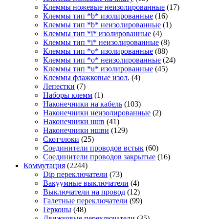
Клеммы ножевые неизолированные
(17)
Клеммы тип *b* изолированные
(16)
Клеммы тип *b* неизолированные
(1)
Клеммы тип *i* изолированные
(4)
Клеммы тип *i* неизолированные
(8)
Клеммы тип *o* изолированные
(88)
Клеммы тип *o* неизолированные
(24)
Клеммы тип *u* изолированные
(45)
Клеммы флажковые изол.
(4)
Лепестки
(7)
Наборы клемм
(1)
Наконечники на кабель
(103)
Наконечники неизолированные
(2)
Наконечники ншв
(41)
Наконечники ншви
(129)
Скотчлоки
(25)
Соединители проводов встык
(60)
Соединители проводов закрытые
(16)
Коммутация
(2244)
Dip переключатели
(73)
Вакуумные выключатели
(4)
Выключатели на провод
(12)
Галетные переключатели
(99)
Герконы
(48)
Движковые переключатели
(35)