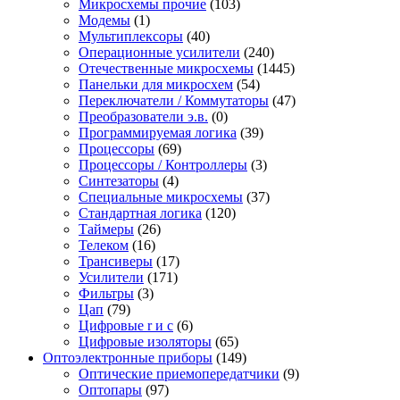
Микросхемы прочие
(103)
Модемы
(1)
Мультиплексоры
(40)
Операционные усилители
(240)
Отечественные микросхемы
(1445)
Панельки для микросхем
(54)
Переключатели / Коммутаторы
(47)
Преобразователи э.в.
(0)
Программируемая логика
(39)
Процессоры
(69)
Процессоры / Контроллеры
(3)
Синтезаторы
(4)
Специальные микросхемы
(37)
Стандартная логика
(120)
Таймеры
(26)
Телеком
(16)
Трансиверы
(17)
Усилители
(171)
Фильтры
(3)
Цап
(79)
Цифровые r и c
(6)
Цифровые изоляторы
(65)
Оптоэлектронные приборы
(149)
Оптические приемопередатчики
(9)
Оптопары
(97)