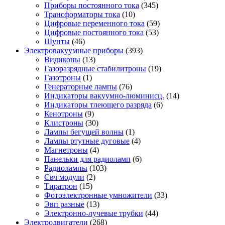
Приборы постоянного тока
(345)
Трансформаторы тока
(10)
Цифровые переменного тока
(59)
Цифровые постоянного тока
(53)
Шунты
(46)
Электровакуумные приборы
(393)
Видиконы
(13)
Газоразрядные стабилитроны
(19)
Газотроны
(1)
Генераторные лампы
(76)
Индикаторы вакуумно-люминисц.
(14)
Индикаторы тлеющего разряда
(6)
Кенотроны
(9)
Клистроны
(30)
Лампы бегущей волны
(1)
Лампы ртутные дуговые
(4)
Магнетроны
(4)
Панельки для радиоламп
(6)
Радиолампы
(103)
Свч модули
(2)
Тиратрон
(15)
Фотоэлектронные умножители
(33)
Эвп разные
(13)
Электронно-лучевые трубки
(44)
Электродвигатели
(268)