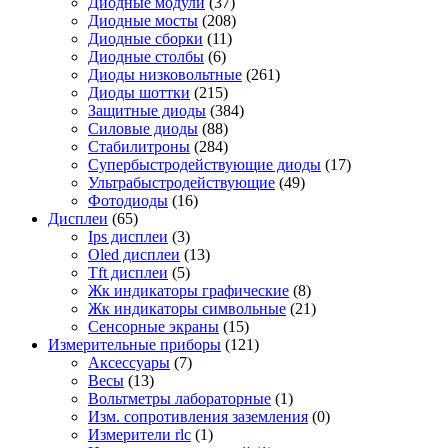
Диодные модули
(37)
Диодные мосты
(208)
Диодные сборки
(11)
Диодные столбы
(6)
Диоды низковольтные
(261)
Диоды шоттки
(215)
Защитные диоды
(384)
Силовые диоды
(88)
Стабилитроны
(284)
Супербыстродействующие диоды
(17)
Ультрабыстродействующие
(49)
Фотодиоды
(16)
Дисплеи
(65)
Ips дисплеи
(3)
Oled дисплеи
(13)
Tft дисплеи
(5)
Жк индикаторы графические
(8)
Жк индикаторы символьные
(21)
Сенсорные экраны
(15)
Измерительные приборы
(121)
Аксессуары
(7)
Весы
(13)
Вольтметры лабораторные
(1)
Изм. сопротивления заземления
(0)
Измерители rlc
(1)