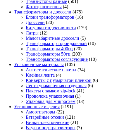
Транзисторы разные
(501)
Фототранзисторы
(4)
Трансформаторы и дроссели
(475)
Блоки трансформаторов
(16)
Дроссели
(20)
Катушки индуктивности
(179)
Латры
(12)
Малогабаритные дроссели
(5)
Трансформатор тороидальный
(10)
Трансформаторы 400гц
(20)
Трансформаторы 50гц
(203)
Трансформаторы согласующие
(10)
Упаковочные материалы
(105)
Антистатические пакеты
(34)
Клейкая лента
(4)
Конверты с пузырчатой пленкой
(6)
Лента упаковочная воздушная
(6)
Пакеты с замком zip-lock
(41)
Проволока упаковочная
(1)
Упаковка для микросхем
(13)
Установочные изделия
(2191)
Амортизаторы
(22)
Батарейные отсеки
(121)
Вилки электрические
(21)
Втулки под транзисторы
(3)