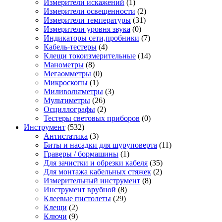
Измерители искажений
(1)
Измерители освещенности
(2)
Измерители температуры
(31)
Измерители уровня звука
(0)
Индикаторы сети,пробники
(7)
Кабель-тестеры
(4)
Клещи токоизмерительные
(14)
Манометры
(8)
Мегаомметры
(0)
Микроскопы
(1)
Миливольтметры
(3)
Мультиметры
(26)
Осциллографы
(2)
Тестеры световых приборов
(0)
Инструмент
(532)
Антистатика
(3)
Биты и насадки для шуруповерта
(11)
Граверы / бормашины
(1)
Для зачистки и обрезки кабеля
(35)
Для монтажа кабельных стяжек
(2)
Измерительный инструмент
(8)
Инструмент врубной
(8)
Клеевые пистолеты
(29)
Клещи
(2)
Ключи
(9)