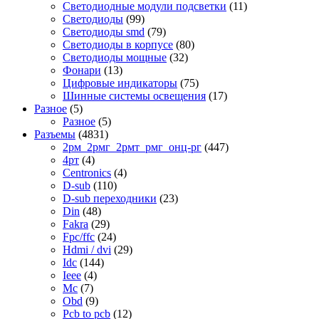
Светодиодные модули подсветки
(11)
Светодиоды
(99)
Светодиоды smd
(79)
Светодиоды в корпусе
(80)
Светодиоды мощные
(32)
Фонари
(13)
Цифровые индикаторы
(75)
Шинные системы освещения
(17)
Разное
(5)
Разное
(5)
Разъемы
(4831)
2рм_2рмг_2рмт_рмг_онц-рг
(447)
4рт
(4)
Centronics
(4)
D-sub
(110)
D-sub переходники
(23)
Din
(48)
Fakra
(29)
Fpc/ffc
(24)
Hdmi / dvi
(29)
Idc
(144)
Ieee
(4)
Mc
(7)
Obd
(9)
Pcb to pcb
(12)