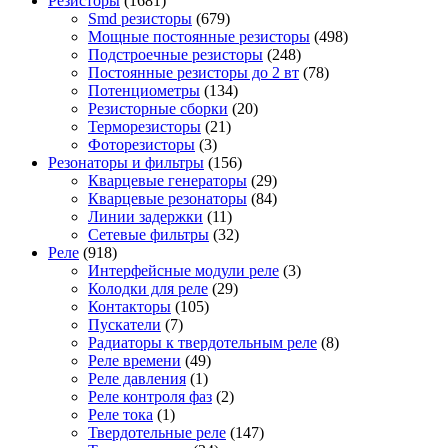
Резисторы
(1681)
Smd резисторы
(679)
Мощные постоянные резисторы
(498)
Подстроечные резисторы
(248)
Постоянные резисторы до 2 вт
(78)
Потенциометры
(134)
Резисторные сборки
(20)
Терморезисторы
(21)
Фоторезисторы
(3)
Резонаторы и фильтры
(156)
Кварцевые генераторы
(29)
Кварцевые резонаторы
(84)
Линии задержки
(11)
Сетевые фильтры
(32)
Реле
(918)
Интерфейсные модули реле
(3)
Колодки для реле
(29)
Контакторы
(105)
Пускатели
(7)
Радиаторы к твердотельным реле
(8)
Реле времени
(49)
Реле давления
(1)
Реле контроля фаз
(2)
Реле тока
(1)
Твердотельные реле
(147)