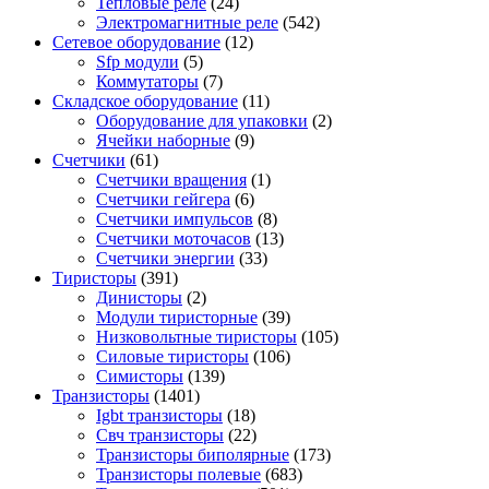
Тепловые реле
(24)
Электромагнитные реле
(542)
Сетевое оборудование
(12)
Sfp модули
(5)
Коммутаторы
(7)
Складское оборудование
(11)
Оборудование для упаковки
(2)
Ячейки наборные
(9)
Счетчики
(61)
Счетчики вращения
(1)
Счетчики гейгера
(6)
Счетчики импульсов
(8)
Счетчики моточасов
(13)
Счетчики энергии
(33)
Тиристоры
(391)
Динисторы
(2)
Модули тиристорные
(39)
Низковольтные тиристоры
(105)
Силовые тиристоры
(106)
Симисторы
(139)
Транзисторы
(1401)
Igbt транзисторы
(18)
Свч транзисторы
(22)
Транзисторы биполярные
(173)
Транзисторы полевые
(683)