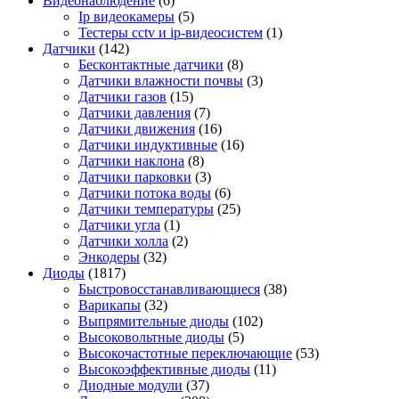
Видеонаблюдение
(6)
Ip видеокамеры
(5)
Тестеры cctv и ip-видеосистем
(1)
Датчики
(142)
Бесконтактные датчики
(8)
Датчики влажности почвы
(3)
Датчики газов
(15)
Датчики давления
(7)
Датчики движения
(16)
Датчики индуктивные
(16)
Датчики наклона
(8)
Датчики парковки
(3)
Датчики потока воды
(6)
Датчики температуры
(25)
Датчики угла
(1)
Датчики холла
(2)
Энкодеры
(32)
Диоды
(1817)
Быстровосстанавливающиеся
(38)
Варикапы
(32)
Выпрямительные диоды
(102)
Высоковольтные диоды
(5)
Высокочастотные переключающие
(53)
Высокоэффективные диоды
(11)
Диодные модули
(37)