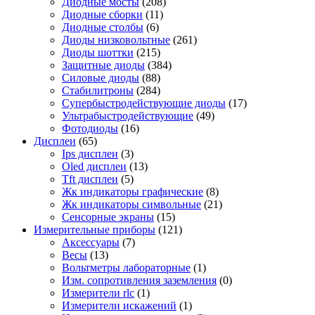
Диодные мосты
(208)
Диодные сборки
(11)
Диодные столбы
(6)
Диоды низковольтные
(261)
Диоды шоттки
(215)
Защитные диоды
(384)
Силовые диоды
(88)
Стабилитроны
(284)
Супербыстродействующие диоды
(17)
Ультрабыстродействующие
(49)
Фотодиоды
(16)
Дисплеи
(65)
Ips дисплеи
(3)
Oled дисплеи
(13)
Tft дисплеи
(5)
Жк индикаторы графические
(8)
Жк индикаторы символьные
(21)
Сенсорные экраны
(15)
Измерительные приборы
(121)
Аксессуары
(7)
Весы
(13)
Вольтметры лабораторные
(1)
Изм. сопротивления заземления
(0)
Измерители rlc
(1)
Измерители искажений
(1)