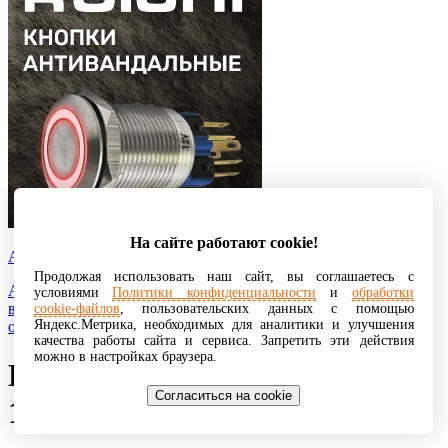
На сайте работают cookie!
Антивандальные кнопки с подсветкой
Продолжая использовать наш сайт, вы соглашаетесь с
Антивандальная кнопка для звонка, выхода, автомойки или
условиями
Политики конфиденциальности
и
обработки
вызова персонала поможет обезопасить дорогостоящее
cookie-файлов
, пользовательских данных с помощью
Яндекс.Метрика, необходимых для аналитики и улучшения
оборудование от нежелательных повреждений.
качества работы сайта и сервиса. Запретить эти действия
можно в настройках браузера.
Штыри и гнезда для плат
Согласиться на cookie
1.27мм