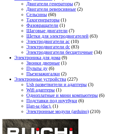
Двигатели генераторы
(7)
Двигатели реверсивные
(2)
Сельсины
(60)
Тахогенераторы
(1)
Фазовращатели
(1)
Шаговые двигатели
(7)
Щетки для электродвигателей
(63)
Электродвигатели ac
(10)
Электродвигатели dc
(83)
Электродвигатели бесщеточные
(34)
Электроника для дома
(9)
Звонки дверные
(1)
Пульты ду
(6)
Пьезозажигалки
(2)
Электронные устройства
(227)
Usb разветвители и адаптеры
(3)
Wifi адаптеры
(1)
Одноплатные и мини компьютеры
(6)
Подставки под ноутбуки
(6)
Цап-ы (dac).
(1)
Электронные модули (arduino)
(210)