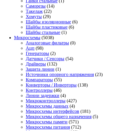
Гайки стальные
(1)
Саморезы
(14)
Такелаж
(22)
Хомуты
(29)
Шайбы изоляционные
(6)
Шайбы пластиковые
(6)
Шайбы стальные
(1)
Микросхемы
(5038)
Аналоговые фильтры
(0)
Ацп
(98)
Генераторы
(2)
Датчики / Сенсоры
(54)
Драйверы
(132)
Защита линии
(1)
Источники опорного напряжения
(23)
Компараторы
(55)
Конверторы / Инверторы
(138)
Контроллеры
(46)
Линии задержки
(4)
Микроконтроллеры
(427)
Микросхемы данных
(4)
Микросхемы интерфейсов
(181)
Микросхемы общего назначения
(5)
Микросхемы памяти
(571)
Микросхемы питания
(712)