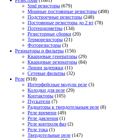
Резисторы
(1681)
Smd резисторы
(679)
Мощные постоянные резисторы
(498)
Подстроечные резисторы
(248)
Постоянные резисторы до 2 вт
(78)
Потенциометры
(134)
Резисторные сборки
(20)
Терморезисторы
(21)
Фоторезисторы
(3)
Резонаторы и фильтры
(156)
Кварцевые генераторы
(29)
Кварцевые резонаторы
(84)
Линии задержки
(11)
Сетевые фильтры
(32)
Реле
(918)
Интерфейсные модули реле
(3)
Колодки для реле
(29)
Контакторы
(105)
Пускатели
(7)
Радиаторы к твердотельным реле
(8)
Реле времени
(49)
Реле давления
(1)
Реле контроля фаз
(2)
Реле тока
(1)
Твердотельные реле
(147)