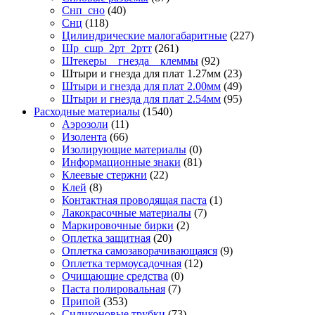
Снп_сно
(40)
Снц
(118)
Цилиндрические малогабаритные
(227)
Шр_сшр_2рт_2ртт
(261)
Штекеры _ гнезда _ клеммы
(92)
Штыри и гнезда для плат 1.27мм
(23)
Штыри и гнезда для плат 2.00мм
(49)
Штыри и гнезда для плат 2.54мм
(95)
Расходные материалы
(1540)
Аэрозоли
(11)
Изолента
(66)
Изолирующие материалы
(0)
Информационные знаки
(81)
Клеевые стержни
(22)
Клей
(8)
Контактная проводящая паста
(1)
Лакокрасочные материалы
(7)
Маркировочные бирки
(2)
Оплетка защитная
(20)
Оплетка самозаворачивающаяся
(9)
Оплетка термоусадочная
(12)
Очищающие средства
(0)
Паста полировальная
(7)
Припой
(353)
Силиконовые трубки
(73)