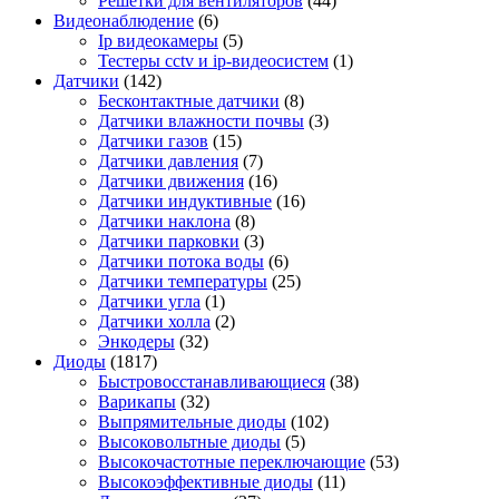
Решетки для вентиляторов
(44)
Видеонаблюдение
(6)
Ip видеокамеры
(5)
Тестеры cctv и ip-видеосистем
(1)
Датчики
(142)
Бесконтактные датчики
(8)
Датчики влажности почвы
(3)
Датчики газов
(15)
Датчики давления
(7)
Датчики движения
(16)
Датчики индуктивные
(16)
Датчики наклона
(8)
Датчики парковки
(3)
Датчики потока воды
(6)
Датчики температуры
(25)
Датчики угла
(1)
Датчики холла
(2)
Энкодеры
(32)
Диоды
(1817)
Быстровосстанавливающиеся
(38)
Варикапы
(32)
Выпрямительные диоды
(102)
Высоковольтные диоды
(5)
Высокочастотные переключающие
(53)
Высокоэффективные диоды
(11)