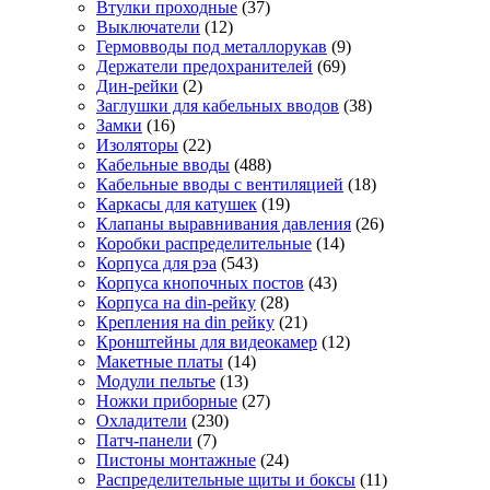
Втулки проходные
(37)
Выключатели
(12)
Гермовводы под металлорукав
(9)
Держатели предохранителей
(69)
Дин-рейки
(2)
Заглушки для кабельных вводов
(38)
Замки
(16)
Изоляторы
(22)
Кабельные вводы
(488)
Кабельные вводы с вентиляцией
(18)
Каркасы для катушек
(19)
Клапаны выравнивания давления
(26)
Коробки распределительные
(14)
Корпуса для рэа
(543)
Корпуса кнопочных постов
(43)
Корпуса на din-рейку
(28)
Крепления на din рейку
(21)
Кронштейны для видеокамер
(12)
Макетные платы
(14)
Модули пельтье
(13)
Ножки приборные
(27)
Охладители
(230)
Патч-панели
(7)
Пистоны монтажные
(24)
Распределительные щиты и боксы
(11)