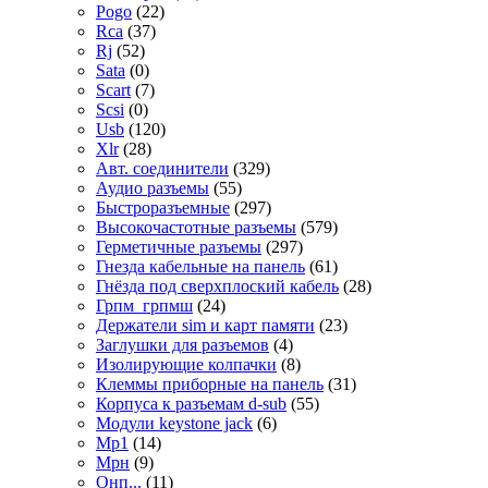
Pogo
(22)
Rca
(37)
Rj
(52)
Sata
(0)
Scart
(7)
Scsi
(0)
Usb
(120)
Xlr
(28)
Авт. соединители
(329)
Аудио разъемы
(55)
Быстроразъемные
(297)
Высокочастотные разъемы
(579)
Герметичные разъемы
(297)
Гнезда кабельные на панель
(61)
Гнёзда под сверхплоский кабель
(28)
Грпм_грпмш
(24)
Держатели sim и карт памяти
(23)
Заглушки для разъемов
(4)
Изолирующие колпачки
(8)
Клеммы приборные на панель
(31)
Корпуса к разъемам d-sub
(55)
Модули keystone jack
(6)
Мр1
(14)
Мрн
(9)
Онп...
(11)