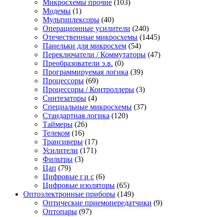
Микросхемы прочие
(103)
Модемы
(1)
Мультиплексоры
(40)
Операционные усилители
(240)
Отечественные микросхемы
(1445)
Панельки для микросхем
(54)
Переключатели / Коммутаторы
(47)
Преобразователи э.в.
(0)
Программируемая логика
(39)
Процессоры
(69)
Процессоры / Контроллеры
(3)
Синтезаторы
(4)
Специальные микросхемы
(37)
Стандартная логика
(120)
Таймеры
(26)
Телеком
(16)
Трансиверы
(17)
Усилители
(171)
Фильтры
(3)
Цап
(79)
Цифровые r и c
(6)
Цифровые изоляторы
(65)
Оптоэлектронные приборы
(149)
Оптические приемопередатчики
(9)
Оптопары
(97)