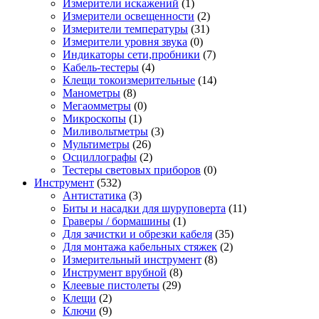
Измерители искажений
(1)
Измерители освещенности
(2)
Измерители температуры
(31)
Измерители уровня звука
(0)
Индикаторы сети,пробники
(7)
Кабель-тестеры
(4)
Клещи токоизмерительные
(14)
Манометры
(8)
Мегаомметры
(0)
Микроскопы
(1)
Миливольтметры
(3)
Мультиметры
(26)
Осциллографы
(2)
Тестеры световых приборов
(0)
Инструмент
(532)
Антистатика
(3)
Биты и насадки для шуруповерта
(11)
Граверы / бормашины
(1)
Для зачистки и обрезки кабеля
(35)
Для монтажа кабельных стяжек
(2)
Измерительный инструмент
(8)
Инструмент врубной
(8)
Клеевые пистолеты
(29)
Клещи
(2)
Ключи
(9)