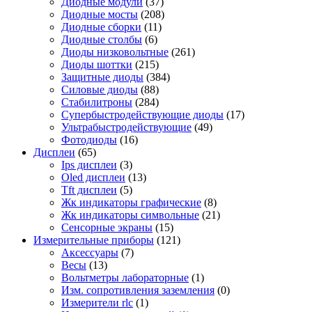
Диодные модули
(37)
Диодные мосты
(208)
Диодные сборки
(11)
Диодные столбы
(6)
Диоды низковольтные
(261)
Диоды шоттки
(215)
Защитные диоды
(384)
Силовые диоды
(88)
Стабилитроны
(284)
Супербыстродействующие диоды
(17)
Ультрабыстродействующие
(49)
Фотодиоды
(16)
Дисплеи
(65)
Ips дисплеи
(3)
Oled дисплеи
(13)
Tft дисплеи
(5)
Жк индикаторы графические
(8)
Жк индикаторы символьные
(21)
Сенсорные экраны
(15)
Измерительные приборы
(121)
Аксессуары
(7)
Весы
(13)
Вольтметры лабораторные
(1)
Изм. сопротивления заземления
(0)
Измерители rlc
(1)