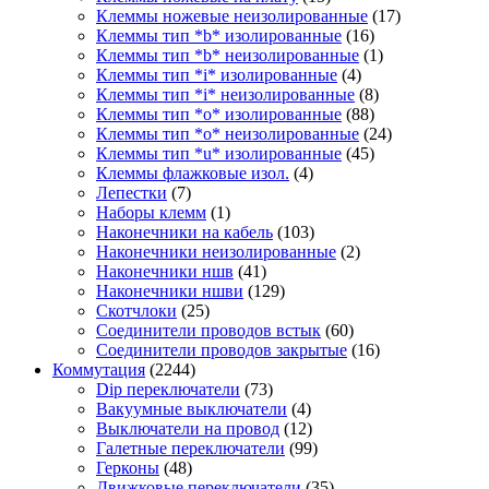
Клеммы ножевые неизолированные
(17)
Клеммы тип *b* изолированные
(16)
Клеммы тип *b* неизолированные
(1)
Клеммы тип *i* изолированные
(4)
Клеммы тип *i* неизолированные
(8)
Клеммы тип *o* изолированные
(88)
Клеммы тип *o* неизолированные
(24)
Клеммы тип *u* изолированные
(45)
Клеммы флажковые изол.
(4)
Лепестки
(7)
Наборы клемм
(1)
Наконечники на кабель
(103)
Наконечники неизолированные
(2)
Наконечники ншв
(41)
Наконечники ншви
(129)
Скотчлоки
(25)
Соединители проводов встык
(60)
Соединители проводов закрытые
(16)
Коммутация
(2244)
Dip переключатели
(73)
Вакуумные выключатели
(4)
Выключатели на провод
(12)
Галетные переключатели
(99)
Герконы
(48)
Движковые переключатели
(35)