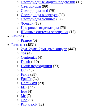
Светодиодные модули подсветки
(11)
Светодиоды
(99)
Светодиоды smd
(79)
Светодиоды в корпусе
(80)
Светодиоды мощные
(32)
Фонари
(13)
Цифровые индикаторы
(75)
Шинные системы освещения
(17)
Разное
(5)
Разное
(5)
Разъемы
(4831)
2рм_2рмг_2рмт_рмг_онц-рг
(447)
4рт
(4)
Centronics
(4)
D-sub
(110)
D-sub переходники
(23)
Din
(48)
Fakra
(29)
Fpc/ffc
(24)
Hdmi / dvi
(29)
Idc
(144)
Ieee
(4)
Mc
(7)
Obd
(9)
Pcb to pcb
(12)