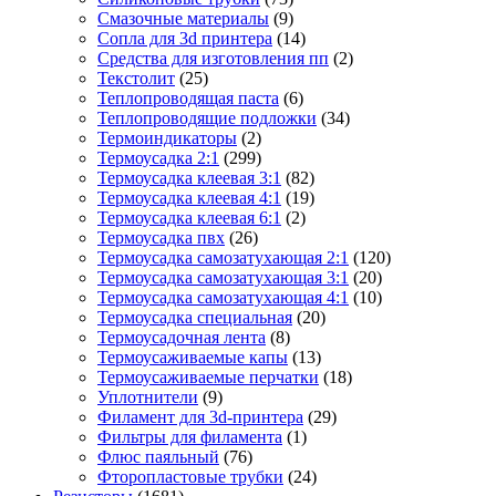
Смазочные материалы
(9)
Сопла для 3d принтера
(14)
Средства для изготовления пп
(2)
Текстолит
(25)
Теплопроводящая паста
(6)
Теплопроводящие подложки
(34)
Термоиндикаторы
(2)
Термоусадка 2:1
(299)
Термоусадка клеевая 3:1
(82)
Термоусадка клеевая 4:1
(19)
Термоусадка клеевая 6:1
(2)
Термоусадка пвх
(26)
Термоусадка самозатухающая 2:1
(120)
Термоусадка самозатухающая 3:1
(20)
Термоусадка самозатухающая 4:1
(10)
Термоусадка специальная
(20)
Термоусадочная лента
(8)
Термоусаживаемые капы
(13)
Термоусаживаемые перчатки
(18)
Уплотнители
(9)
Филамент для 3d-принтера
(29)
Фильтры для филамента
(1)
Флюс паяльный
(76)
Фторопластовые трубки
(24)