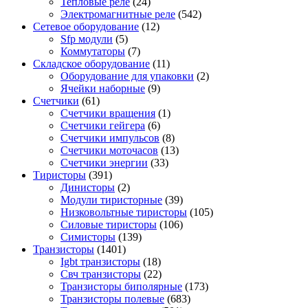
Тепловые реле
(24)
Электромагнитные реле
(542)
Сетевое оборудование
(12)
Sfp модули
(5)
Коммутаторы
(7)
Складское оборудование
(11)
Оборудование для упаковки
(2)
Ячейки наборные
(9)
Счетчики
(61)
Счетчики вращения
(1)
Счетчики гейгера
(6)
Счетчики импульсов
(8)
Счетчики моточасов
(13)
Счетчики энергии
(33)
Тиристоры
(391)
Динисторы
(2)
Модули тиристорные
(39)
Низковольтные тиристоры
(105)
Силовые тиристоры
(106)
Симисторы
(139)
Транзисторы
(1401)
Igbt транзисторы
(18)
Свч транзисторы
(22)
Транзисторы биполярные
(173)
Транзисторы полевые
(683)