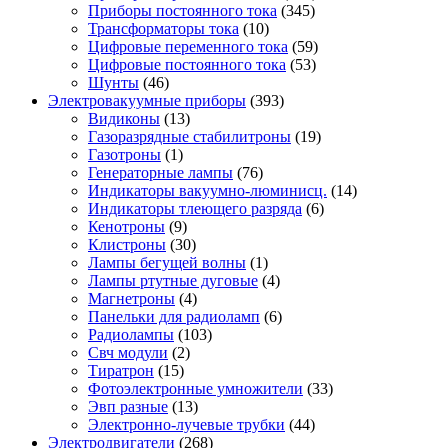
Приборы постоянного тока
(345)
Трансформаторы тока
(10)
Цифровые переменного тока
(59)
Цифровые постоянного тока
(53)
Шунты
(46)
Электровакуумные приборы
(393)
Видиконы
(13)
Газоразрядные стабилитроны
(19)
Газотроны
(1)
Генераторные лампы
(76)
Индикаторы вакуумно-люминисц.
(14)
Индикаторы тлеющего разряда
(6)
Кенотроны
(9)
Клистроны
(30)
Лампы бегущей волны
(1)
Лампы ртутные дуговые
(4)
Магнетроны
(4)
Панельки для радиоламп
(6)
Радиолампы
(103)
Свч модули
(2)
Тиратрон
(15)
Фотоэлектронные умножители
(33)
Эвп разные
(13)
Электронно-лучевые трубки
(44)
Электродвигатели
(268)