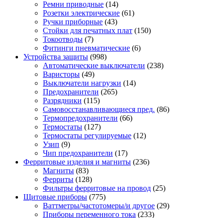
Ремни приводные
(14)
Розетки электрические
(61)
Ручки приборные
(43)
Стойки для печатных плат
(150)
Токоотводы
(7)
Фитинги пневматические
(6)
Устройства защиты
(998)
Автоматические выключатели
(238)
Варисторы
(49)
Выключатели нагрузки
(14)
Предохранители
(265)
Разрядники
(115)
Самовосстанавливающиеся пред.
(86)
Термопредохранители
(66)
Термостаты
(127)
Термостаты регулируемые
(12)
Узип
(9)
Чип предохранители
(17)
Ферритовые изделия и магниты
(236)
Магниты
(83)
Ферриты
(128)
Фильтры ферритовые на провод
(25)
Щитовые приборы
(775)
Ваттметры/частотомеры/и другое
(29)
Приборы переменного тока
(233)