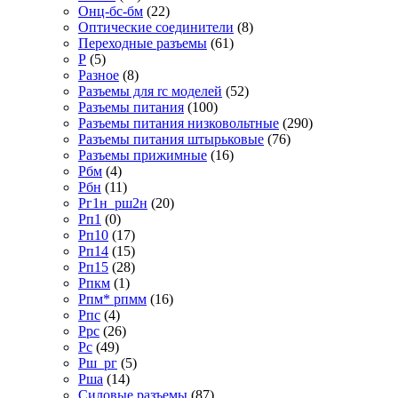
Онц-бс-бм
(22)
Оптические соединители
(8)
Переходные разъемы
(61)
Р
(5)
Разное
(8)
Разъемы для rc моделей
(52)
Разъемы питания
(100)
Разъемы питания низковольтные
(290)
Разъемы питания штырьковые
(76)
Разъемы прижимные
(16)
Рбм
(4)
Рбн
(11)
Рг1н_рш2н
(20)
Рп1
(0)
Рп10
(17)
Рп14
(15)
Рп15
(28)
Рпкм
(1)
Рпм* рпмм
(16)
Рпс
(4)
Ррс
(26)
Рс
(49)
Рш_рг
(5)
Рша
(14)
Силовые разъемы
(87)