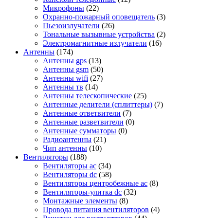
Микрофоны
(22)
Охранно-пожарный оповещатель
(3)
Пьезоизлучатели
(26)
Тональные вызывные устройства
(2)
Электромагнитные излучатели
(16)
Антенны
(174)
Антенны gps
(13)
Антенны gsm
(50)
Антенны wifi
(27)
Антенны тв
(14)
Антенны телескопические
(25)
Антенные делители (сплиттеры)
(7)
Антенные ответвители
(7)
Антенные разветвители
(0)
Антенные сумматоры
(0)
Радиоантенны
(21)
Чип антенны
(10)
Вентиляторы
(188)
Вентиляторы ac
(34)
Вентиляторы dc
(58)
Вентиляторы центробежные ac
(8)
Вентиляторы-улитка dc
(32)
Монтажные элементы
(8)
Провода питания вентиляторов
(4)