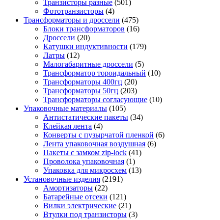
Транзисторы разные
(501)
Фототранзисторы
(4)
Трансформаторы и дроссели
(475)
Блоки трансформаторов
(16)
Дроссели
(20)
Катушки индуктивности
(179)
Латры
(12)
Малогабаритные дроссели
(5)
Трансформатор тороидальный
(10)
Трансформаторы 400гц
(20)
Трансформаторы 50гц
(203)
Трансформаторы согласующие
(10)
Упаковочные материалы
(105)
Антистатические пакеты
(34)
Клейкая лента
(4)
Конверты с пузырчатой пленкой
(6)
Лента упаковочная воздушная
(6)
Пакеты с замком zip-lock
(41)
Проволока упаковочная
(1)
Упаковка для микросхем
(13)
Установочные изделия
(2191)
Амортизаторы
(22)
Батарейные отсеки
(121)
Вилки электрические
(21)
Втулки под транзисторы
(3)