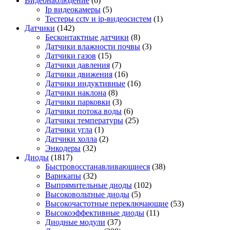
Видеонаблюдение
(6)
Ip видеокамеры
(5)
Тестеры cctv и ip-видеосистем
(1)
Датчики
(142)
Бесконтактные датчики
(8)
Датчики влажности почвы
(3)
Датчики газов
(15)
Датчики давления
(7)
Датчики движения
(16)
Датчики индуктивные
(16)
Датчики наклона
(8)
Датчики парковки
(3)
Датчики потока воды
(6)
Датчики температуры
(25)
Датчики угла
(1)
Датчики холла
(2)
Энкодеры
(32)
Диоды
(1817)
Быстровосстанавливающиеся
(38)
Варикапы
(32)
Выпрямительные диоды
(102)
Высоковольтные диоды
(5)
Высокочастотные переключающие
(53)
Высокоэффективные диоды
(11)
Диодные модули
(37)