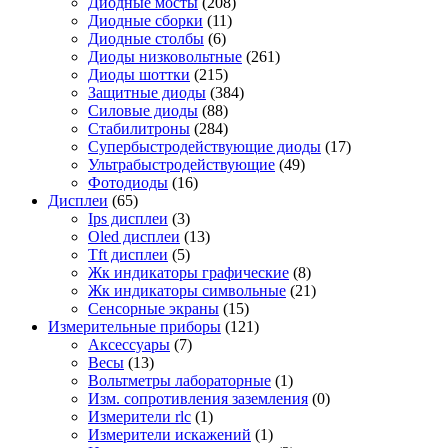
Диодные мосты
(208)
Диодные сборки
(11)
Диодные столбы
(6)
Диоды низковольтные
(261)
Диоды шоттки
(215)
Защитные диоды
(384)
Силовые диоды
(88)
Стабилитроны
(284)
Супербыстродействующие диоды
(17)
Ультрабыстродействующие
(49)
Фотодиоды
(16)
Дисплеи
(65)
Ips дисплеи
(3)
Oled дисплеи
(13)
Tft дисплеи
(5)
Жк индикаторы графические
(8)
Жк индикаторы символьные
(21)
Сенсорные экраны
(15)
Измерительные приборы
(121)
Аксессуары
(7)
Весы
(13)
Вольтметры лабораторные
(1)
Изм. сопротивления заземления
(0)
Измерители rlc
(1)
Измерители искажений
(1)