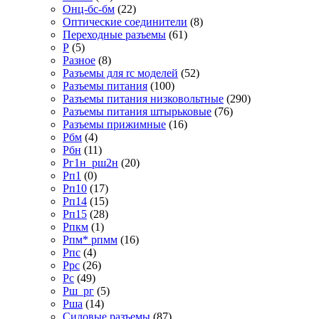
Онц-бс-бм
(22)
Оптические соединители
(8)
Переходные разъемы
(61)
Р
(5)
Разное
(8)
Разъемы для rc моделей
(52)
Разъемы питания
(100)
Разъемы питания низковольтные
(290)
Разъемы питания штырьковые
(76)
Разъемы прижимные
(16)
Рбм
(4)
Рбн
(11)
Рг1н_рш2н
(20)
Рп1
(0)
Рп10
(17)
Рп14
(15)
Рп15
(28)
Рпкм
(1)
Рпм* рпмм
(16)
Рпс
(4)
Ррс
(26)
Рс
(49)
Рш_рг
(5)
Рша
(14)
Силовые разъемы
(87)