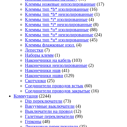
Клеммы ножевые неизолированные
(17)
Клеммы тип *b* изолированные
(16)
Клеммы тип *b* неизолированные
(1)
Клеммы тип *i* изолированные
(4)
Клеммы тип *i* неизолированные
(8)
Клеммы тип *o* изолированные
(88)
Клеммы тип *o* неизолированные
(24)
Клеммы тип *u* изолированные
(45)
Клеммы флажковые изол.
(4)
Лепестки
(7)
Наборы клемм
(1)
Наконечники на кабель
(103)
Наконечники неизолированные
(2)
Наконечники ншв
(41)
Наконечники ншви
(129)
Скотчлоки
(25)
Соединители проводов встык
(60)
Соединители проводов закрытые
(16)
Коммутация
(2244)
Dip переключатели
(73)
Вакуумные выключатели
(4)
Выключатели на провод
(12)
Галетные переключатели
(99)
Герконы
(48)
Движковые переключатели
(35)