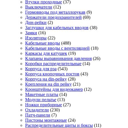
Втулки проходные
(37)
Выключатели
(12)
Гермовводы под металлорукав
(9)
Держатели предохранителей
(69)
Дин-рейки
(2)
Заглушки для кабельных вводов
(38)
Замки
(16)
Изоляторы
(22)
Кабельные вводы
(488)
Кабельные вводы с вентиляцией
(18)
Каркасы для катушек
(19)
Клапаны выравнивания давления
(26)
Коробки распределительные
(14)
Корпуса для рэа
(543)
Корпуса кнопочных постов
(43)
Корпуса на din-рейку
(28)
Крепления на din рейку
(21)
Кронштейны для видеокамер
(12)
Макетные платы
(14)
Модули пельтье
(13)
Ножки приборные
(27)
Охладители
(230)
Патч-панели
(7)
Пистоны монтажные
(24)
Распределительные щиты и боксы
(11)