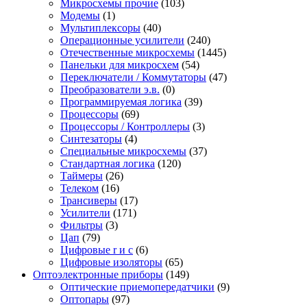
Микросхемы прочие
(103)
Модемы
(1)
Мультиплексоры
(40)
Операционные усилители
(240)
Отечественные микросхемы
(1445)
Панельки для микросхем
(54)
Переключатели / Коммутаторы
(47)
Преобразователи э.в.
(0)
Программируемая логика
(39)
Процессоры
(69)
Процессоры / Контроллеры
(3)
Синтезаторы
(4)
Специальные микросхемы
(37)
Стандартная логика
(120)
Таймеры
(26)
Телеком
(16)
Трансиверы
(17)
Усилители
(171)
Фильтры
(3)
Цап
(79)
Цифровые r и c
(6)
Цифровые изоляторы
(65)
Оптоэлектронные приборы
(149)
Оптические приемопередатчики
(9)
Оптопары
(97)