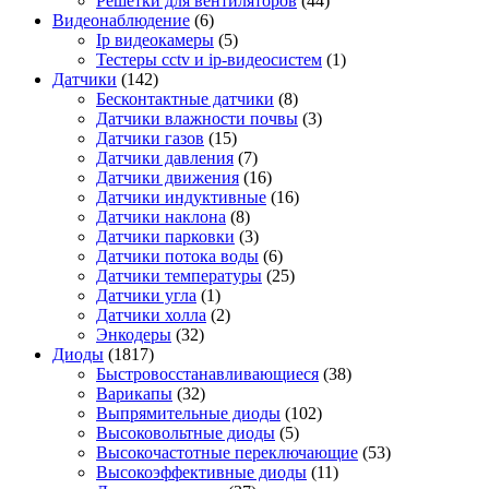
Решетки для вентиляторов
(44)
Видеонаблюдение
(6)
Ip видеокамеры
(5)
Тестеры cctv и ip-видеосистем
(1)
Датчики
(142)
Бесконтактные датчики
(8)
Датчики влажности почвы
(3)
Датчики газов
(15)
Датчики давления
(7)
Датчики движения
(16)
Датчики индуктивные
(16)
Датчики наклона
(8)
Датчики парковки
(3)
Датчики потока воды
(6)
Датчики температуры
(25)
Датчики угла
(1)
Датчики холла
(2)
Энкодеры
(32)
Диоды
(1817)
Быстровосстанавливающиеся
(38)
Варикапы
(32)
Выпрямительные диоды
(102)
Высоковольтные диоды
(5)
Высокочастотные переключающие
(53)
Высокоэффективные диоды
(11)