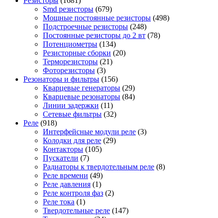
Резисторы
(1681)
Smd резисторы
(679)
Мощные постоянные резисторы
(498)
Подстроечные резисторы
(248)
Постоянные резисторы до 2 вт
(78)
Потенциометры
(134)
Резисторные сборки
(20)
Терморезисторы
(21)
Фоторезисторы
(3)
Резонаторы и фильтры
(156)
Кварцевые генераторы
(29)
Кварцевые резонаторы
(84)
Линии задержки
(11)
Сетевые фильтры
(32)
Реле
(918)
Интерфейсные модули реле
(3)
Колодки для реле
(29)
Контакторы
(105)
Пускатели
(7)
Радиаторы к твердотельным реле
(8)
Реле времени
(49)
Реле давления
(1)
Реле контроля фаз
(2)
Реле тока
(1)
Твердотельные реле
(147)