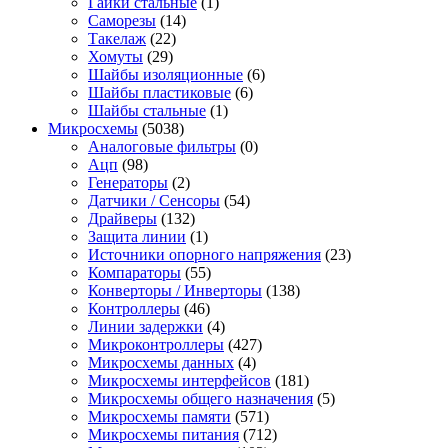
Гайки стальные
(1)
Саморезы
(14)
Такелаж
(22)
Хомуты
(29)
Шайбы изоляционные
(6)
Шайбы пластиковые
(6)
Шайбы стальные
(1)
Микросхемы
(5038)
Аналоговые фильтры
(0)
Ацп
(98)
Генераторы
(2)
Датчики / Сенсоры
(54)
Драйверы
(132)
Защита линии
(1)
Источники опорного напряжения
(23)
Компараторы
(55)
Конверторы / Инверторы
(138)
Контроллеры
(46)
Линии задержки
(4)
Микроконтроллеры
(427)
Микросхемы данных
(4)
Микросхемы интерфейсов
(181)
Микросхемы общего назначения
(5)
Микросхемы памяти
(571)
Микросхемы питания
(712)