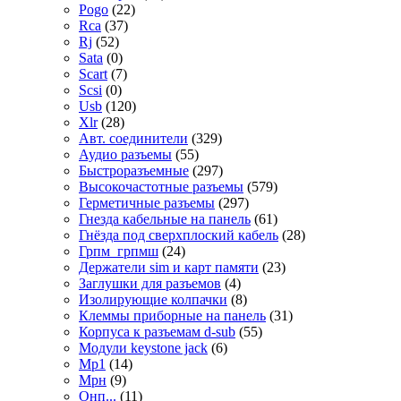
Pogo
(22)
Rca
(37)
Rj
(52)
Sata
(0)
Scart
(7)
Scsi
(0)
Usb
(120)
Xlr
(28)
Авт. соединители
(329)
Аудио разъемы
(55)
Быстроразъемные
(297)
Высокочастотные разъемы
(579)
Герметичные разъемы
(297)
Гнезда кабельные на панель
(61)
Гнёзда под сверхплоский кабель
(28)
Грпм_грпмш
(24)
Держатели sim и карт памяти
(23)
Заглушки для разъемов
(4)
Изолирующие колпачки
(8)
Клеммы приборные на панель
(31)
Корпуса к разъемам d-sub
(55)
Модули keystone jack
(6)
Мр1
(14)
Мрн
(9)
Онп...
(11)