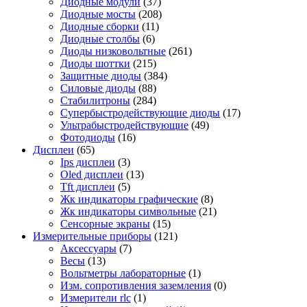
Диодные модули
(37)
Диодные мосты
(208)
Диодные сборки
(11)
Диодные столбы
(6)
Диоды низковольтные
(261)
Диоды шоттки
(215)
Защитные диоды
(384)
Силовые диоды
(88)
Стабилитроны
(284)
Супербыстродействующие диоды
(17)
Ультрабыстродействующие
(49)
Фотодиоды
(16)
Дисплеи
(65)
Ips дисплеи
(3)
Oled дисплеи
(13)
Tft дисплеи
(5)
Жк индикаторы графические
(8)
Жк индикаторы символьные
(21)
Сенсорные экраны
(15)
Измерительные приборы
(121)
Аксессуары
(7)
Весы
(13)
Вольтметры лабораторные
(1)
Изм. сопротивления заземления
(0)
Измерители rlc
(1)