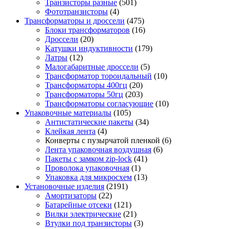
Транзисторы разные
(501)
Фототранзисторы
(4)
Трансформаторы и дроссели
(475)
Блоки трансформаторов
(16)
Дроссели
(20)
Катушки индуктивности
(179)
Латры
(12)
Малогабаритные дроссели
(5)
Трансформатор тороидальный
(10)
Трансформаторы 400гц
(20)
Трансформаторы 50гц
(203)
Трансформаторы согласующие
(10)
Упаковочные материалы
(105)
Антистатические пакеты
(34)
Клейкая лента
(4)
Конверты с пузырчатой пленкой
(6)
Лента упаковочная воздушная
(6)
Пакеты с замком zip-lock
(41)
Проволока упаковочная
(1)
Упаковка для микросхем
(13)
Установочные изделия
(2191)
Амортизаторы
(22)
Батарейные отсеки
(121)
Вилки электрические
(21)
Втулки под транзисторы
(3)