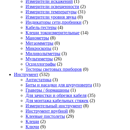
Измерители искажений
(1)
Измерители освещенности
(2)
Измерители температуры
(31)
Измерители уровня звука
(0)
Индикаторы сети,пробники
(7)
Кабель-тестеры
(4)
Клещи токоизмерительные
(14)
Манометры
(8)
Мегаомметры
(0)
Микроскопы
(1)
Миливольтметры
(3)
Мультиметры
(26)
Осциллографы
(2)
Тестеры световых приборов
(0)
Инструмент
(532)
Антистатика
(3)
Биты и насадки для шуруповерта
(11)
Граверы / бормашины
(1)
Для зачистки и обрезки кабеля
(35)
Для монтажа кабельных стяжек
(2)
Измерительный инструмент
(8)
Инструмент врубной
(8)
Клеевые пистолеты
(29)
Клещи
(2)
Ключи
(9)