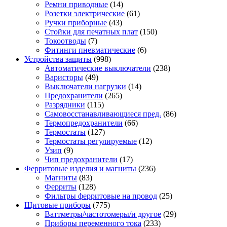
Ремни приводные
(14)
Розетки электрические
(61)
Ручки приборные
(43)
Стойки для печатных плат
(150)
Токоотводы
(7)
Фитинги пневматические
(6)
Устройства защиты
(998)
Автоматические выключатели
(238)
Варисторы
(49)
Выключатели нагрузки
(14)
Предохранители
(265)
Разрядники
(115)
Самовосстанавливающиеся пред.
(86)
Термопредохранители
(66)
Термостаты
(127)
Термостаты регулируемые
(12)
Узип
(9)
Чип предохранители
(17)
Ферритовые изделия и магниты
(236)
Магниты
(83)
Ферриты
(128)
Фильтры ферритовые на провод
(25)
Щитовые приборы
(775)
Ваттметры/частотомеры/и другое
(29)
Приборы переменного тока
(233)