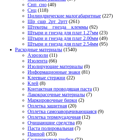
Снп_сно
(40)
Снц
(118)
Цилиндрические малогабаритные
(227)
Шр_сшр_2рт_2ртт
(261)
Штекеры _ гнезда _ клеммы
(92)
Штыри и гнезда для плат 1.27мм
(23)
Штыри и гнезда для плат 2.00мм
(49)
Штыри и гнезда для плат 2.54мм
(95)
Расходные материалы
(1540)
Аэрозоли
(11)
Изолента
(66)
Изолирующие материалы
(0)
Информационные знаки
(81)
Клеевые стержни
(22)
Клей
(8)
Контактная проводящая паста
(1)
Лакокрасочные материалы
(7)
Маркировочные бирки
(2)
Оплетка защитная
(20)
Оплетка самозаворачивающаяся
(9)
Оплетка термоусадочная
(12)
Очищающие средства
(0)
Паста полировальная
(7)
Припой
(353)
Силиконовые трубки
(73)