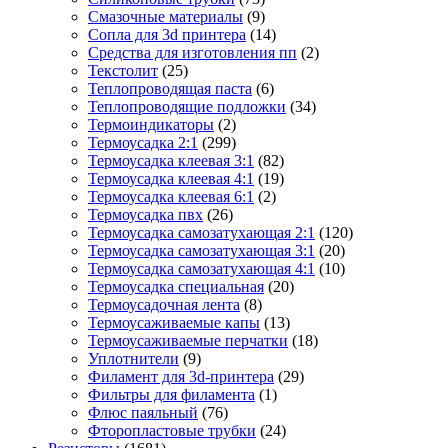
Смазочные материалы
(9)
Сопла для 3d принтера
(14)
Средства для изготовления пп
(2)
Текстолит
(25)
Теплопроводящая паста
(6)
Теплопроводящие подложки
(34)
Термоиндикаторы
(2)
Термоусадка 2:1
(299)
Термоусадка клеевая 3:1
(82)
Термоусадка клеевая 4:1
(19)
Термоусадка клеевая 6:1
(2)
Термоусадка пвх
(26)
Термоусадка самозатухающая 2:1
(120)
Термоусадка самозатухающая 3:1
(20)
Термоусадка самозатухающая 4:1
(10)
Термоусадка специальная
(20)
Термоусадочная лента
(8)
Термоусаживаемые капы
(13)
Термоусаживаемые перчатки
(18)
Уплотнители
(9)
Филамент для 3d-принтера
(29)
Фильтры для филамента
(1)
Флюс паяльный
(76)
Фторопластовые трубки
(24)