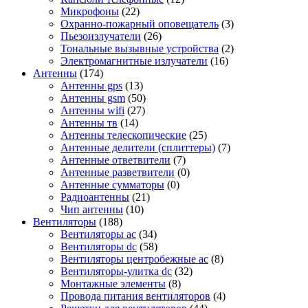
Микрофоны
(22)
Охранно-пожарный оповещатель
(3)
Пьезоизлучатели
(26)
Тональные вызывные устройства
(2)
Электромагнитные излучатели
(16)
Антенны
(174)
Антенны gps
(13)
Антенны gsm
(50)
Антенны wifi
(27)
Антенны тв
(14)
Антенны телескопические
(25)
Антенные делители (сплиттеры)
(7)
Антенные ответвители
(7)
Антенные разветвители
(0)
Антенные сумматоры
(0)
Радиоантенны
(21)
Чип антенны
(10)
Вентиляторы
(188)
Вентиляторы ac
(34)
Вентиляторы dc
(58)
Вентиляторы центробежные ac
(8)
Вентиляторы-улитка dc
(32)
Монтажные элементы
(8)
Провода питания вентиляторов
(4)