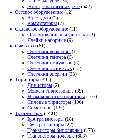
Тепловые реле
(24)
Электромагнитные реле
(542)
Сетевое оборудование
(12)
Sfp модули
(5)
Коммутаторы
(7)
Складское оборудование
(11)
Оборудование для упаковки
(2)
Ячейки наборные
(9)
Счетчики
(61)
Счетчики вращения
(1)
Счетчики гейгера
(6)
Счетчики импульсов
(8)
Счетчики моточасов
(13)
Счетчики энергии
(33)
Тиристоры
(391)
Динисторы
(2)
Модули тиристорные
(39)
Низковольтные тиристоры
(105)
Силовые тиристоры
(106)
Симисторы
(139)
Транзисторы
(1401)
Igbt транзисторы
(18)
Свч транзисторы
(22)
Транзисторы биполярные
(173)
Транзисторы полевые
(683)