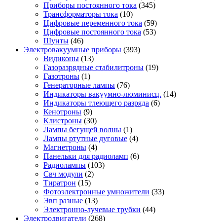
Приборы постоянного тока
(345)
Трансформаторы тока
(10)
Цифровые переменного тока
(59)
Цифровые постоянного тока
(53)
Шунты
(46)
Электровакуумные приборы
(393)
Видиконы
(13)
Газоразрядные стабилитроны
(19)
Газотроны
(1)
Генераторные лампы
(76)
Индикаторы вакуумно-люминисц.
(14)
Индикаторы тлеющего разряда
(6)
Кенотроны
(9)
Клистроны
(30)
Лампы бегущей волны
(1)
Лампы ртутные дуговые
(4)
Магнетроны
(4)
Панельки для радиоламп
(6)
Радиолампы
(103)
Свч модули
(2)
Тиратрон
(15)
Фотоэлектронные умножители
(33)
Эвп разные
(13)
Электронно-лучевые трубки
(44)
Электродвигатели
(268)