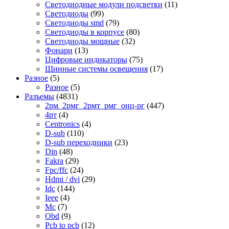
Светодиодные модули подсветки
(11)
Светодиоды
(99)
Светодиоды smd
(79)
Светодиоды в корпусе
(80)
Светодиоды мощные
(32)
Фонари
(13)
Цифровые индикаторы
(75)
Шинные системы освещения
(17)
Разное
(5)
Разное
(5)
Разъемы
(4831)
2рм_2рмг_2рмт_рмг_онц-рг
(447)
4рт
(4)
Centronics
(4)
D-sub
(110)
D-sub переходники
(23)
Din
(48)
Fakra
(29)
Fpc/ffc
(24)
Hdmi / dvi
(29)
Idc
(144)
Ieee
(4)
Mc
(7)
Obd
(9)
Pcb to pcb
(12)