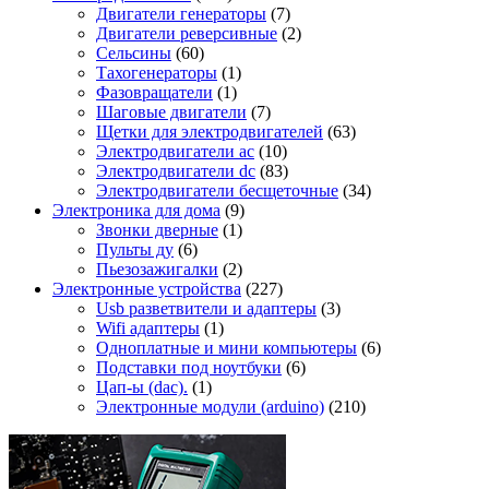
Двигатели генераторы
(7)
Двигатели реверсивные
(2)
Сельсины
(60)
Тахогенераторы
(1)
Фазовращатели
(1)
Шаговые двигатели
(7)
Щетки для электродвигателей
(63)
Электродвигатели ac
(10)
Электродвигатели dc
(83)
Электродвигатели бесщеточные
(34)
Электроника для дома
(9)
Звонки дверные
(1)
Пульты ду
(6)
Пьезозажигалки
(2)
Электронные устройства
(227)
Usb разветвители и адаптеры
(3)
Wifi адаптеры
(1)
Одноплатные и мини компьютеры
(6)
Подставки под ноутбуки
(6)
Цап-ы (dac).
(1)
Электронные модули (arduino)
(210)